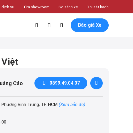
 dịch vụ
Tìm showroom
So sánh xe
Thi sát hạch
Báo giá Xe
 Việt
Quảng Cáo
0899.49.04.07
, Phường Bình Trưng, TP. HCM
(Xem bản đồ)
8:00