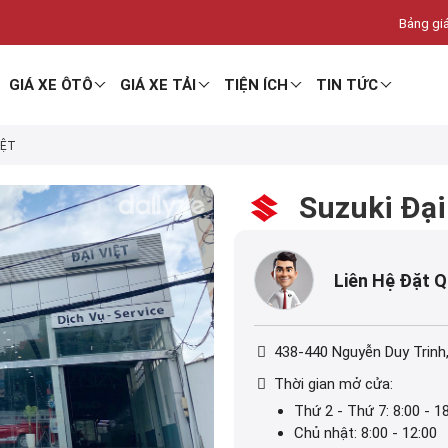
Bảng giá
GIÁ XE ÔTÔ
GIÁ XE TẢI
TIỆN ÍCH
TIN TỨC
IỆT
Suzuki Đại
Liên Hệ Đặt 
438-440 Nguyễn Duy Trinh
Thời gian mở cửa:
Thứ 2 - Thứ 7: 8:00 - 1
Chủ nhật: 8:00 - 12:00