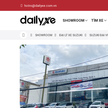
hotro@dailyxe.com.vn
SHOWROOM
TÌM XE
SHOWROOM
ĐẠI LÝ XE SUZUKI
SUZUKI ĐẠI V