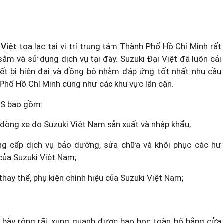
 Việt
tọa lạc tại vị trí trung tâm Thành Phố Hồ Chí Minh rất
m và sử dụng dịch vụ tại đây. Suzuki Đại Việt đã luôn cải
hiết bị hiện đại và đồng bộ nhằm đáp ứng tốt nhất nhu cầu
Phố Hồ Chí Minh cũng như các khu vực lân cận.
-S bao gồm:
 dòng xe do Suzuki Việt Nam sản xuất và nhập khẩu;
ung cấp dịch vụ bảo dưỡng, sửa chữa và khôi phục các hư
 của Suzuki Việt Nam;
hay thế, phụ kiện chính hiệu của Suzuki Việt Nam;
bày rộng rãi, xung quanh được bao bọc toàn bộ bằng cửa