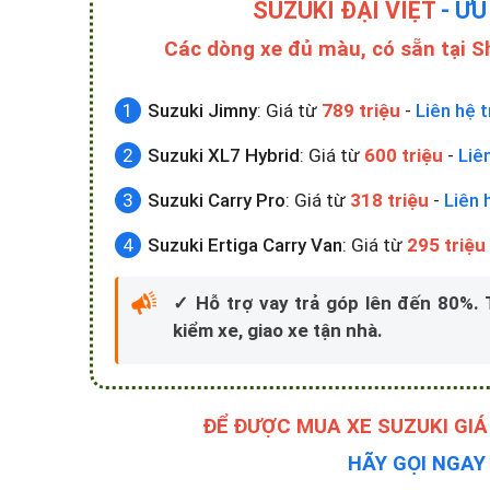
SUZUKI ĐẠI VIỆT
- ƯU
Các dòng xe đủ màu, có sẵn tại 
Suzuki Jimny
: Giá từ
789 triệu
-
Liên hệ t
Suzuki XL7 Hybrid
: Giá từ
600 triệu
-
Liê
Suzuki Carry Pro
: Giá từ
318 triệu
-
Liên 
Suzuki Ertiga Carry Van
: Giá từ
295 triệu
✓ Hỗ trợ vay trả góp lên đến 80%.
kiểm xe, giao xe tận nhà.
ĐỂ ĐƯỢC MUA XE SUZUKI GIÁ
HÃY GỌI NGA