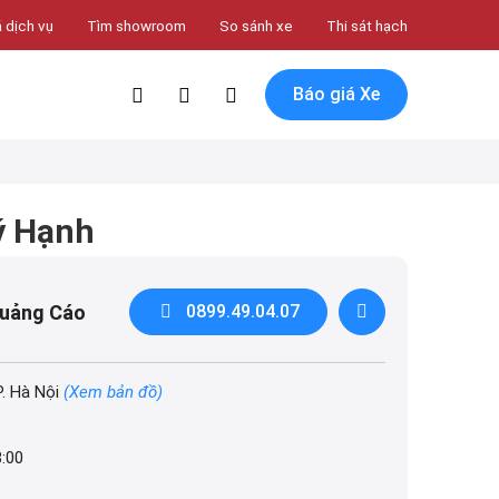
 dịch vụ
Tìm showroom
So sánh xe
Thi sát hạch
Báo giá Xe
ý Hạnh
Quảng Cáo
0899.49.04.07
P. Hà Nội
(Xem bản đồ)
8:00