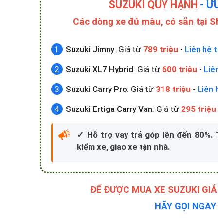
SUZUKI QUÝ HẠNH
- Ư
Các dòng xe đủ màu, có sẵn tại 
Suzuki Jimny
: Giá từ
789 triệu
-
Liên hệ t
Suzuki XL7 Hybrid
: Giá từ
600 triệu
-
Liê
Suzuki Carry Pro
: Giá từ
318 triệu
-
Liên 
Suzuki Ertiga Carry Van
: Giá từ
295 triệu
✓ Hỗ trợ vay trả góp lên đến 80%.
kiểm xe, giao xe tận nhà.
ĐỂ ĐƯỢC MUA XE SUZUKI GIÁ
HÃY GỌI NGA