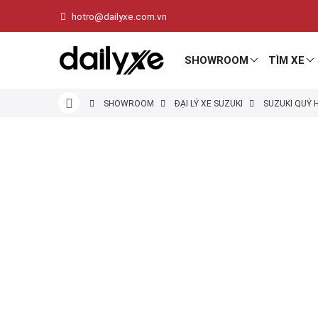
hotro@dailyxe.com.vn
SHOWROOM
TÌM XE
SHOWROOM
ĐẠI LÝ XE SUZUKI
SUZUKI QUÝ 