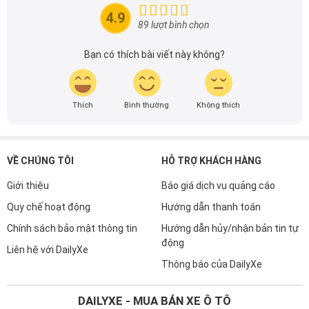
Với niềm đam mê mãnh liệt với xe hơi, Tôi đã xây dựng
DailyXe trở thành một trong những địa chỉ tin cậy hàng
đầu cho những người yêu thích ô tô tại Việt Nam. Hãy
4.9
theo dõi tôi để cập nhật thông tin về thị trường ô tô
89 lượt bình chọn
nhanh nhất.
Bạn có thích bài viết này không?
Thích
Bình thường
Không thích
VỀ CHÚNG TÔI
HỖ TRỢ KHÁCH HÀNG
Giới thiệu
Báo giá dịch vụ quảng cáo
Quy chế hoạt động
Hướng dẫn thanh toán
Chính sách bảo mật thông tin
Hướng dẫn hủy/nhận bản tin tự
động
Liên hệ với DailyXe
Thông báo của DailyXe