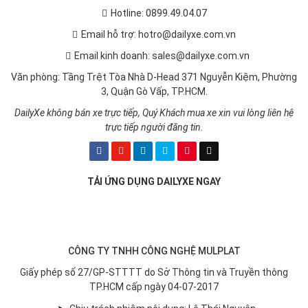
DAILYXE - MUA BÁN XE Ô TÔ
Hotline: 0899.49.04.07
Email hỗ trợ: hotro@dailyxe.com.vn
Email kinh doanh: sales@dailyxe.com.vn
Văn phòng: Tầng Trệt Tòa Nhà D-Head 371 Nguyễn Kiệm, Phường
3, Quận Gò Vấp, TP.HCM.
DailyXe không bán xe trực tiếp, Quý Khách mua xe xin vui lòng liên hệ
trực tiếp người đăng tin.
TẢI ỨNG DỤNG DAILYXE NGAY
CÔNG TY TNHH CÔNG NGHỆ MULPLAT
Giấy phép số 27/GP-STTTT do Sở Thông tin và Truyền thông
TP.HCM cấp ngày 04-07-2017