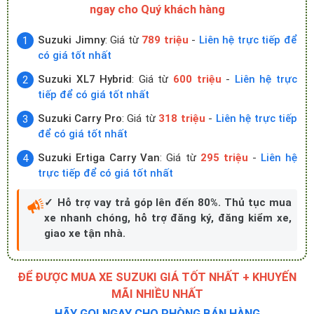
ngay cho Quý khách hàng
Suzuki Jimny
: Giá từ
789 triệu
-
Liên hệ trực tiếp để
có giá tốt nhất
Suzuki XL7 Hybrid
: Giá từ
600 triệu
-
Liên hệ trực
tiếp để có giá tốt nhất
Suzuki Carry Pro
: Giá từ
318 triệu
-
Liên hệ trực tiếp
để có giá tốt nhất
Suzuki Ertiga Carry Van
: Giá từ
295 triệu
-
Liên hệ
trực tiếp để có giá tốt nhất
✓ Hỗ trợ vay trả góp lên đến 80%. Thủ tục mua
xe nhanh chóng, hỗ trợ đăng ký, đăng kiểm xe,
giao xe tận nhà.
ĐỂ ĐƯỢC MUA XE SUZUKI GIÁ TỐT NHẤT + KHUYẾN
MÃI NHIỀU NHẤT
HÃY GỌI NGAY CHO PHÒNG BÁN HÀNG