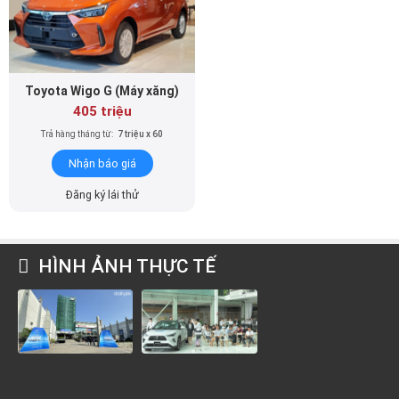
Toyota Wigo G (Máy xăng)
405 triệu
Trả hàng tháng từ:
7 triệu x 60
Nhận báo giá
Đăng ký lái thử
HÌNH ẢNH THỰC TẾ