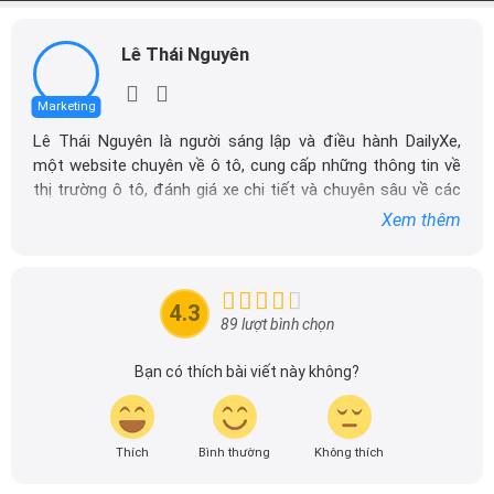
Lê Thái Nguyên
Marketing
Lê Thái Nguyên là người sáng lập và điều hành DailyXe,
một website chuyên về ô tô, cung cấp những thông tin về
thị trường ô tô, đánh giá xe chi tiết và chuyên sâu về các
dòng xe ô tô.
Xem thêm
Với niềm đam mê mãnh liệt với xe hơi, Tôi đã xây dựng
DailyXe trở thành một trong những địa chỉ tin cậy hàng
đầu cho những người yêu thích ô tô tại Việt Nam. Hãy
4.3
theo dõi tôi để cập nhật thông tin về thị trường ô tô
89 lượt bình chọn
nhanh nhất.
Bạn có thích bài viết này không?
Thích
Bình thường
Không thích