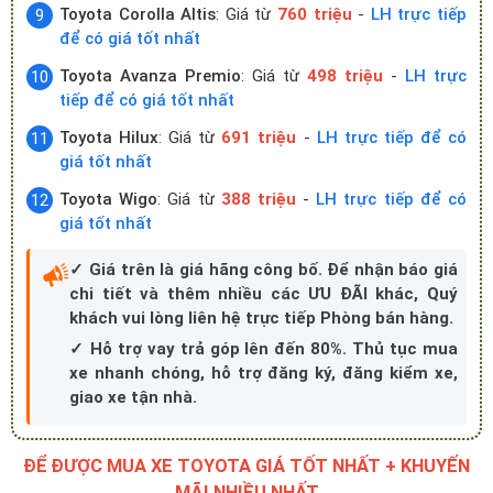
Toyota Corolla Altis
: Giá từ
760 triệu
-
LH trực tiếp
để có giá tốt nhất
Toyota Avanza Premio
: Giá từ
498 triệu
-
LH trực
tiếp để có giá tốt nhất
Toyota Hilux
: Giá từ
691 triệu
-
LH trực tiếp để có
giá tốt nhất
Toyota Wigo
: Giá từ
388 triệu
-
LH trực tiếp để có
giá tốt nhất
✓ Giá trên là giá hãng công bố. Để nhận báo giá
chi tiết và thêm nhiều các ƯU ĐÃI khác, Quý
khách vui lòng liên hệ trực tiếp Phòng bán hàng.
✓ Hỗ trợ vay trả góp lên đến 80%. Thủ tục mua
xe nhanh chóng, hỗ trợ đăng ký, đăng kiểm xe,
giao xe tận nhà.
ĐỂ ĐƯỢC MUA XE TOYOTA GIÁ TỐT NHẤT + KHUYẾN
MÃI NHIỀU NHẤT