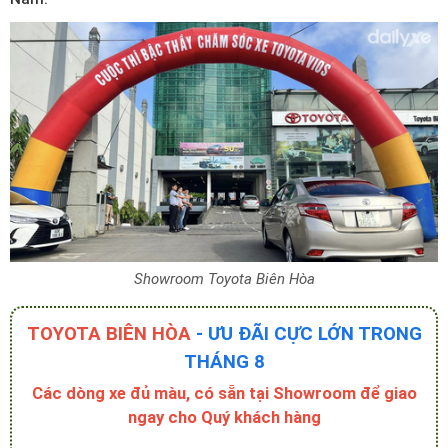
Showroom Toyota Biên Hòa
TOYOTA BIÊN HÒA
- ƯU ĐÃI CỰC LỚN TRONG
THÁNG 8
Các dòng xe đủ màu, có sẵn tại Showroom để giao
ngay cho Quý khách hàng