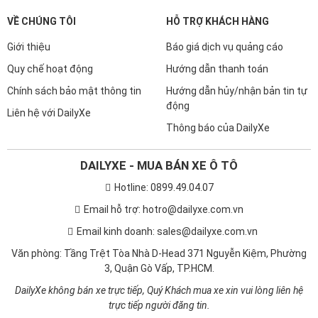
VỀ CHÚNG TÔI
HỖ TRỢ KHÁCH HÀNG
Giới thiệu
Báo giá dịch vụ quảng cáo
Quy chế hoạt động
Hướng dẫn thanh toán
Chính sách bảo mật thông tin
Hướng dẫn hủy/nhận bản tin tự
động
Liên hệ với DailyXe
Thông báo của DailyXe
DAILYXE - MUA BÁN XE Ô TÔ
Hotline: 0899.49.04.07
Email hỗ trợ: hotro@dailyxe.com.vn
Email kinh doanh: sales@dailyxe.com.vn
Văn phòng: Tầng Trệt Tòa Nhà D-Head 371 Nguyễn Kiệm, Phường
3, Quận Gò Vấp, TP.HCM.
DailyXe không bán xe trực tiếp, Quý Khách mua xe xin vui lòng liên hệ
trực tiếp người đăng tin.