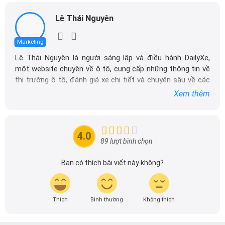
Lê Thái Nguyên
Marketing
Lê Thái Nguyên là người sáng lập và điều hành DailyXe,
một website chuyên về ô tô, cung cấp những thông tin về
thị trường ô tô, đánh giá xe chi tiết và chuyên sâu về các
dòng xe ô tô.
Xem thêm
Với niềm đam mê mãnh liệt với xe hơi, Tôi đã xây dựng
DailyXe trở thành một trong những địa chỉ tin cậy hàng
đầu cho những người yêu thích ô tô tại Việt Nam. Hãy
4.0
theo dõi tôi để cập nhật thông tin về thị trường ô tô
89 lượt bình chọn
nhanh nhất.
Bạn có thích bài viết này không?
Thích
Bình thường
Không thích