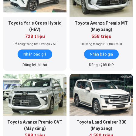
Toyota Yaris Cross Hybrid
Toyota Avanza Premio MT
(HEV)
(Máy xăng)
728 triệu
558 triệu
Trả hàng tháng từ:
12 triệu x 60
Trả hàng tháng từ:
9 triệu x 60
Nhận báo giá
Nhận báo giá
Đăng ký lái thử
Đăng ký lái thử
Toyota Avanza Premio CVT
Toyota Land Cruiser 300
(Máy xăng)
(Máy xăng)
598 triệu
4.580 triệu