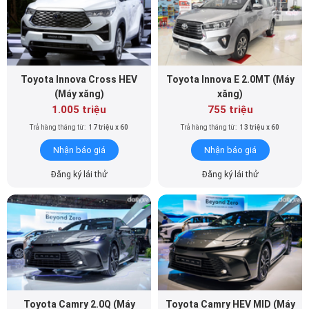
Toyota Innova Cross HEV
Toyota Innova E 2.0MT (Máy
(Máy xăng)
xăng)
1.005 triệu
755 triệu
Trả hàng tháng từ:
17 triệu x 60
Trả hàng tháng từ:
13 triệu x 60
Nhận báo giá
Nhận báo giá
Đăng ký lái thử
Đăng ký lái thử
Toyota Camry 2.0Q (Máy
Toyota Camry HEV MID (Máy