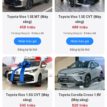
Toyota Vios 1.5E MT (Máy
Toyota Vios 1.5E CVT (Máy
xăng)
xăng)
458 triệu
488 triệu
Trả hàng tháng từ:
8 triệu x 60
Trả hàng tháng từ:
8 triệu x 60
Nhận báo giá
Nhận báo giá
Đăng ký lái thử
Đăng ký lái thử
Toyota Vios 1.5G CVT (Máy
Toyota Corolla Cross 1.8V
xăng)
(Máy xăng)
545 triệu
820 triệu