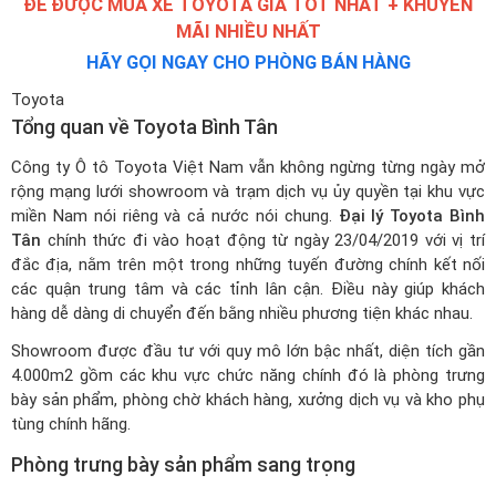
ĐỂ ĐƯỢC MUA XE TOYOTA GIÁ TỐT NHẤT + KHUYẾN
MÃI NHIỀU NHẤT
HÃY GỌI NGAY CHO PHÒNG BÁN HÀNG
Toyota
Tổng quan về Toyota Bình Tân
Công ty Ô tô Toyota Việt Nam vẫn không ngừng từng ngày mở
rộng mạng lưới showroom và trạm dịch vụ ủy quyền tại khu vực
miền Nam nói riêng và cả nước nói chung.
Đại lý Toyota Bình
Tân
chính thức đi vào hoạt động từ ngày 23/04/2019 với vị trí
đắc địa, nằm trên một trong những tuyến đường chính kết nối
các quận trung tâm và các tỉnh lân cận. Điều này giúp khách
hàng dễ dàng di chuyển đến bằng nhiều phương tiện khác nhau.
Showroom được đầu tư với quy mô lớn bậc nhất, diện tích gần
4.000m2 gồm các khu vực chức năng chính đó là phòng trưng
bày sản phẩm, phòng chờ khách hàng, xưởng dịch vụ và kho phụ
tùng chính hãng.
Phòng trưng bày sản phẩm sang trọng