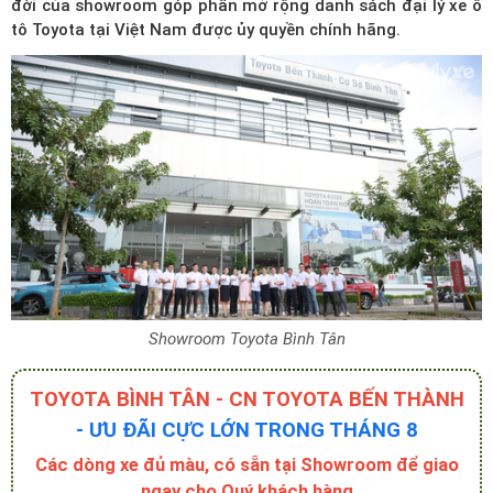
đời của showroom góp phần mở rộng
danh sách đại lý xe ô
tô Toyota tại Việt Nam
được ủy quyền chính hãng.
Showroom Toyota Bình Tân
TOYOTA BÌNH TÂN - CN TOYOTA BẾN THÀNH
- ƯU ĐÃI CỰC LỚN TRONG THÁNG 8
Các dòng xe đủ màu, có sẵn tại Showroom để giao
ngay cho Quý khách hàng