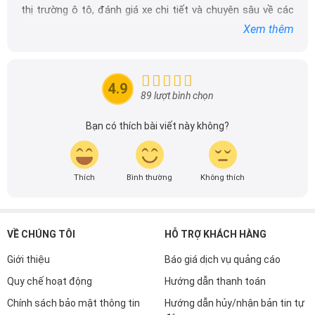
thị trường ô tô, đánh giá xe chi tiết và chuyên sâu về các
dòng xe ô tô.
Xem thêm
Với niềm đam mê mãnh liệt với xe hơi, Tôi đã xây dựng
DailyXe trở thành một trong những địa chỉ tin cậy hàng
đầu cho những người yêu thích ô tô tại Việt Nam. Hãy
4.9
theo dõi tôi để cập nhật thông tin về thị trường ô tô
89 lượt bình chọn
nhanh nhất.
Bạn có thích bài viết này không?
Thích
Bình thường
Không thích
VỀ CHÚNG TÔI
HỖ TRỢ KHÁCH HÀNG
Giới thiệu
Báo giá dịch vụ quảng cáo
Quy chế hoạt động
Hướng dẫn thanh toán
Chính sách bảo mật thông tin
Hướng dẫn hủy/nhận bản tin tự