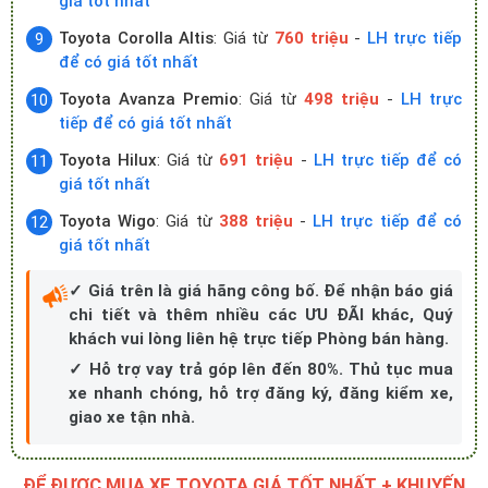
giá tốt nhất
Toyota Corolla Altis
: Giá từ
760 triệu
-
LH trực tiếp
để có giá tốt nhất
Toyota Avanza Premio
: Giá từ
498 triệu
-
LH trực
tiếp để có giá tốt nhất
Toyota Hilux
: Giá từ
691 triệu
-
LH trực tiếp để có
giá tốt nhất
Toyota Wigo
: Giá từ
388 triệu
-
LH trực tiếp để có
giá tốt nhất
✓ Giá trên là giá hãng công bố. Để nhận báo giá
chi tiết và thêm nhiều các ƯU ĐÃI khác, Quý
khách vui lòng liên hệ trực tiếp Phòng bán hàng.
✓ Hỗ trợ vay trả góp lên đến 80%. Thủ tục mua
xe nhanh chóng, hỗ trợ đăng ký, đăng kiểm xe,
giao xe tận nhà.
ĐỂ ĐƯỢC MUA XE TOYOTA GIÁ TỐT NHẤT + KHUYẾN