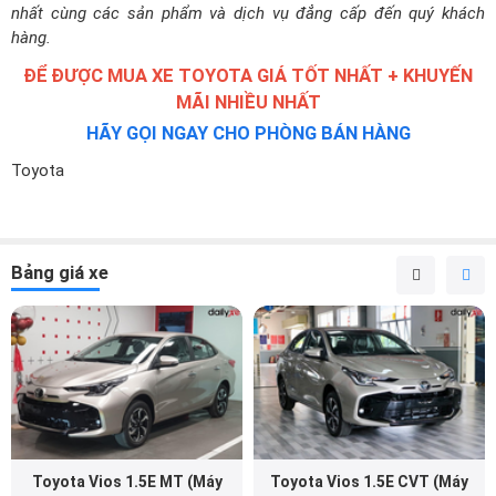
nhất cùng các sản phẩm và dịch vụ đẳng cấp đến quý khách
hàng.
ĐỂ ĐƯỢC MUA XE TOYOTA GIÁ TỐT NHẤT + KHUYẾN
MÃI NHIỀU NHẤT
HÃY GỌI NGAY CHO PHÒNG BÁN HÀNG
Toyota
Bảng giá xe
Toyota Vios 1.5E MT (Máy
Toyota Vios 1.5E CVT (Máy