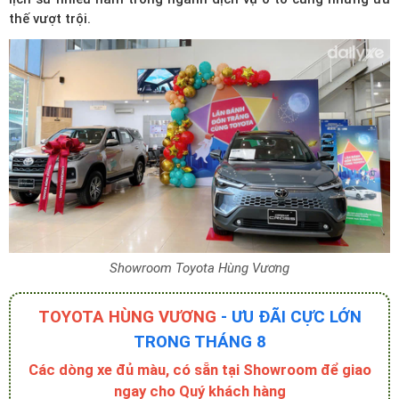
thế vượt trội.
Showroom Toyota Hùng Vương
TOYOTA HÙNG VƯƠNG
- ƯU ĐÃI CỰC LỚN
TRONG THÁNG 8
Các dòng xe đủ màu, có sẵn tại Showroom để giao
ngay cho Quý khách hàng