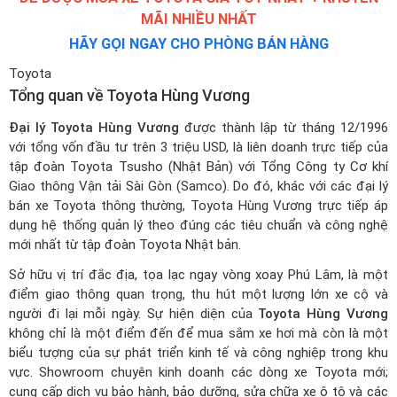
MÃI NHIỀU NHẤT
HÃY GỌI NGAY CHO PHÒNG BÁN HÀNG
Toyota
Tổng quan về Toyota Hùng Vương
Đại lý Toyota Hùng Vương
được thành lập từ tháng 12/1996
với tổng vốn đầu tư trên 3 triệu USD, là liên doanh trực tiếp của
tập đoàn Toyota Tsusho (Nhật Bản) với Tổng Công ty Cơ khí
Giao thông Vận tải Sài Gòn (Samco). Do đó, khác với các đại lý
bán xe Toyota thông thường, Toyota Hùng Vương trực tiếp áp
dụng hệ thống quản lý theo đúng các tiêu chuẩn và công nghệ
mới nhất từ tập đoàn Toyota Nhật bản.
Sở hữu vị trí đắc địa, tọa lạc ngay vòng xoay Phú Lâm, là một
điểm giao thông quan trọng, thu hút một lượng lớn xe cộ và
người đi lại mỗi ngày. Sự hiện diện của
Toyota Hùng Vương
không chỉ là một điểm đến để mua sắm xe hơi mà còn là một
biểu tượng của sự phát triển kinh tế và công nghiệp trong khu
vực. Showroom chuyên kinh doanh các dòng xe Toyota mới;
cung cấp dịch vụ bảo hành, bảo dưỡng, sửa chữa xe ô tô và các