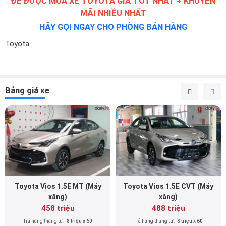
ĐỂ ĐƯỢC MUA XE TOYOTA GIÁ TỐT NHẤT + KHUYẾN
MÃI NHIỀU NHẤT
HÃY GỌI NGAY CHO PHÒNG BÁN HÀNG
Toyota
Bảng giá xe
Toyota Vios 1.5E MT (Máy
Toyota Vios 1.5E CVT (Máy
xăng)
xăng)
458 triệu
488 triệu
Trả hàng tháng từ:
8 triệu x 60
Trả hàng tháng từ:
8 triệu x 60