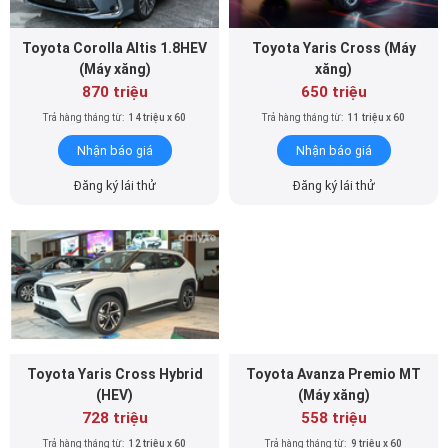
Toyota Corolla Altis 1.8HEV
Toyota Yaris Cross (Máy
(Máy xăng)
xăng)
870 triệu
650 triệu
Trả hàng tháng từ:
14 triệu x 60
Trả hàng tháng từ:
11 triệu x 60
Nhận báo giá
Nhận báo giá
Đăng ký lái thử
Đăng ký lái thử
Toyota Yaris Cross Hybrid
Toyota Avanza Premio MT
(HEV)
(Máy xăng)
728 triệu
558 triệu
Trả hàng tháng từ:
12 triệu x 60
Trả hàng tháng từ:
9 triệu x 60