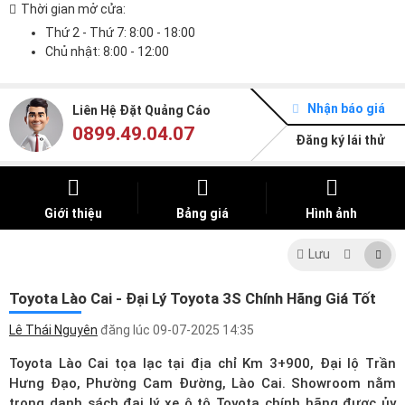
Thời gian mở cửa:
Thứ 2 - Thứ 7: 8:00 - 18:00
Chủ nhật: 8:00 - 12:00
Nhận báo giá
Liên Hệ Đặt Quảng Cáo
0899.49.04.07
Đăng ký lái thử
Giới thiệu
Bảng giá
Hình ảnh
Lưu
Toyota Lào Cai - Đại Lý Toyota 3S Chính Hãng Giá Tốt
Lê Thái Nguyên
đăng lúc
09-07-2025 14:35
Toyota Lào Cai tọa lạc tại địa chỉ Km 3+900, Đại lộ Trần
Hưng Đạo, Phường Cam Đường, Lào Cai. Showroom nằm
trong
danh sách đại lý xe ô tô Toyota
chính hãng được ủy