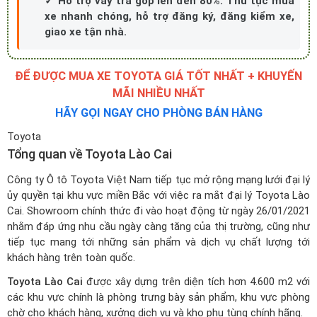
✓ Hỗ trợ vay trả góp lên đến 80%. Thủ tục mua
xe nhanh chóng, hỗ trợ đăng ký, đăng kiểm xe,
giao xe tận nhà.
ĐỂ ĐƯỢC MUA XE TOYOTA GIÁ TỐT NHẤT + KHUYẾN
MÃI NHIỀU NHẤT
HÃY GỌI NGAY CHO PHÒNG BÁN HÀNG
Toyota
Tổng quan về Toyota Lào Cai
Công ty Ô tô Toyota Việt Nam tiếp tục mở rộng mạng lưới đại lý
ủy quyền tại khu vực miền Bắc với việc ra mắt đại lý Toyota Lào
Cai. Showroom chính thức đi vào hoạt động từ ngày 26/01/2021
nhằm đáp ứng nhu cầu ngày càng tăng của thị trường, cũng như
tiếp tục mang tới những sản phẩm và dịch vụ chất lượng tới
khách hàng trên toàn quốc.
Toyota Lào Cai
được xây dựng trên diện tích hơn 4.600 m2 với
các khu vực chính là phòng trưng bày sản phẩm, khu vực phòng
chờ cho khách hàng, xưởng dịch vụ và kho phụ tùng chính hãng.