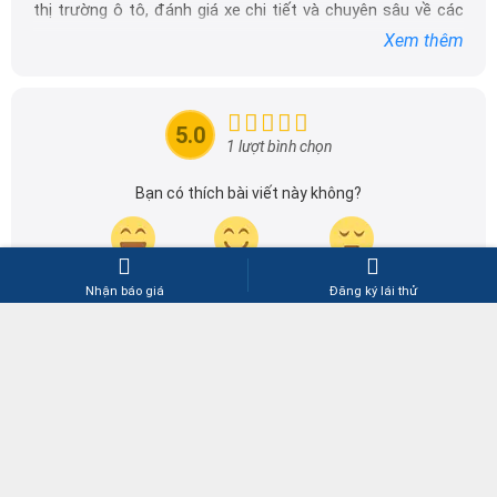
thị trường ô tô, đánh giá xe chi tiết và chuyên sâu về các
dòng xe ô tô.
Xem thêm
Với niềm đam mê mãnh liệt với xe hơi, Tôi đã xây dựng
DailyXe trở thành một trong những địa chỉ tin cậy hàng
đầu cho những người yêu thích ô tô tại Việt Nam. Hãy
5.0
theo dõi tôi để cập nhật thông tin về thị trường ô tô
1 lượt bình chọn
nhanh nhất.
Bạn có thích bài viết này không?
Thích
Bình thường
Không thích
Nhận báo giá
Đăng ký lái thử
VỀ CHÚNG TÔI
HỖ TRỢ KHÁCH HÀNG
Giới thiệu
Báo giá dịch vụ quảng cáo
Quy chế hoạt động
Hướng dẫn thanh toán
Chính sách bảo mật thông tin
Hướng dẫn hủy/nhận bản tin tự
động