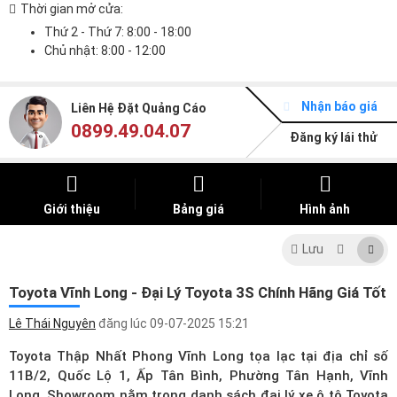
Thời gian mở cửa:
Thứ 2 - Thứ 7: 8:00 - 18:00
Chủ nhật: 8:00 - 12:00
Nhận báo giá
Liên Hệ Đặt Quảng Cáo
0899.49.04.07
Đăng ký lái thử
Giới thiệu
Bảng giá
Hình ảnh
Lưu
Toyota Vĩnh Long - Đại Lý Toyota 3S Chính Hãng Giá Tốt
Lê Thái Nguyên
đăng lúc
09-07-2025 15:21
Toyota Thập Nhất Phong Vĩnh Long tọa lạc tại địa chỉ số
11B/2, Quốc Lộ 1, Ấp Tân Bình, Phường Tân Hạnh, Vĩnh
Long. Showroom nằm trong
danh sách đại lý xe ô tô Toyota