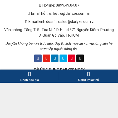
Hotline: 0899.49.04.07
Email hỗ trợ: hotro@dailyxe.com.vn
Email kinh doanh: sales@dailyxe.com.vn
Văn phòng: Tầng Trệt Tòa Nhà D-Head 371 Nguyễn Kiệm, Phường
3, Quận Gò Vấp, TP.HCM.
DailyXe không bán xe trực tiếp, Quý Khách mua xe xin vui lòng liên hệ
trực tiếp người đăng tin.
TẢI ỨNG DỤNG DAILYXE NGAY
Nhận báo giá
Đăng ký lái thử
CÔNG TY TNHH CÔNG NGHỆ MULPLAT
Giấy phép số 27/GP-STTTT do Sở Thông tin và Truyền thông
TP.HCM cấp ngày 04-07-2017