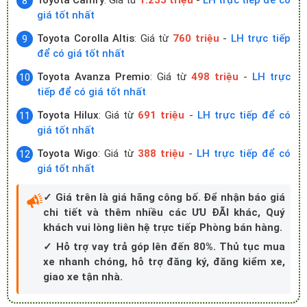
Toyota Camry
: Giá từ
1.235 triệu
-
LH trực tiếp để có
giá tốt nhất
Toyota Corolla Altis
: Giá từ
760 triệu
-
LH trực tiếp
để có giá tốt nhất
Toyota Avanza Premio
: Giá từ
498 triệu
-
LH trực
tiếp để có giá tốt nhất
Toyota Hilux
: Giá từ
691 triệu
-
LH trực tiếp để có
giá tốt nhất
Toyota Wigo
: Giá từ
388 triệu
-
LH trực tiếp để có
giá tốt nhất
✓ Giá trên là giá hãng công bố. Để nhận báo giá
chi tiết và thêm nhiều các ƯU ĐÃI khác, Quý
khách vui lòng liên hệ trực tiếp Phòng bán hàng.
✓ Hỗ trợ vay trả góp lên đến 80%. Thủ tục mua
xe nhanh chóng, hỗ trợ đăng ký, đăng kiểm xe,
giao xe tận nhà.