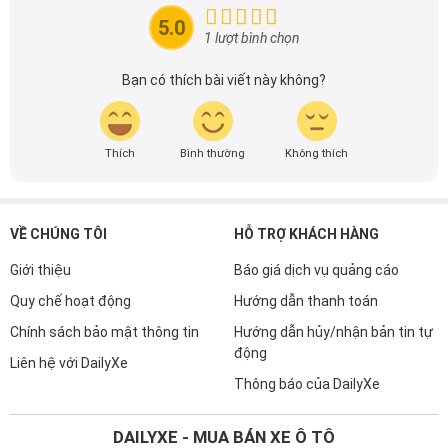
đầu cho những người yêu thích ô tô tại Việt Nam. Hãy
5.0
theo dõi tôi để cập nhật thông tin về thị trường ô tô
1 lượt bình chọn
nhanh nhất.
Bạn có thích bài viết này không?
Thích
Bình thường
Không thích
VỀ CHÚNG TÔI
HỖ TRỢ KHÁCH HÀNG
Giới thiệu
Báo giá dịch vụ quảng cáo
Quy chế hoạt động
Hướng dẫn thanh toán
Chính sách bảo mật thông tin
Hướng dẫn hủy/nhận bản tin tự
động
Liên hệ với DailyXe
Thông báo của DailyXe
DAILYXE - MUA BÁN XE Ô TÔ