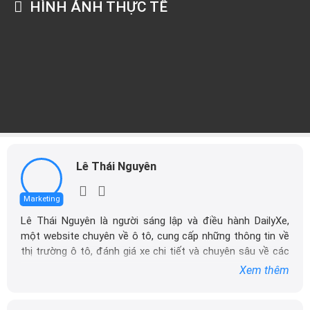
HÌNH ẢNH THỰC TẾ
Lê Thái Nguyên
Marketing
Lê Thái Nguyên là người sáng lập và điều hành DailyXe,
một website chuyên về ô tô, cung cấp những thông tin về
thị trường ô tô, đánh giá xe chi tiết và chuyên sâu về các
dòng xe ô tô.
Xem thêm
Với niềm đam mê mãnh liệt với xe hơi, Tôi đã xây dựng
DailyXe trở thành một trong những địa chỉ tin cậy hàng