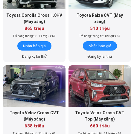
Toyota Corolla Cross 1.8HV
Toyota Raize CVT (Máy
(Máy xăng)
xăng)
865 triệu
510 triệu
Trả hàng tháng từ:
14 triệu x 60
Trả hàng tháng từ:
8 triệu x 60
Nhận báo giá
Nhận báo giá
Đăng ký lái thử
Đăng ký lái thử
Toyota Veloz Cross CVT
Toyota Veloz Cross CVT
(Máy xăng)
Top (Máy xăng)
638 triệu
660 triệu
Trả hàng tháng từ:
11 triệu x 60
Trả hàng tháng từ:
11 triệu x 60