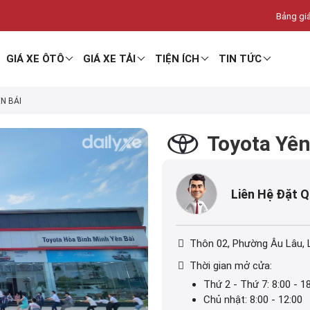
Bảng giá
GIÁ XE ÔTÔ
GIÁ XE TẢI
TIỆN ÍCH
TIN TỨC
N BÁI
Toyota Yên
Liên Hệ Đặt 
Thôn 02, Phường Âu Lâu, 
Thời gian mở cửa:
Thứ 2 - Thứ 7: 8:00 - 1
Chủ nhật: 8:00 - 12:00