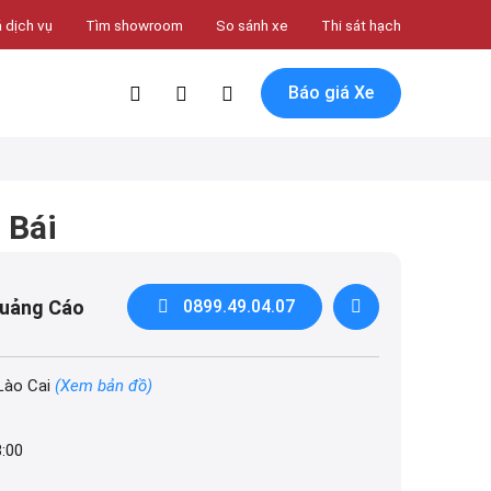
 dịch vụ
Tìm showroom
So sánh xe
Thi sát hạch
Báo giá Xe
 Bái
Quảng Cáo
0899.49.04.07
Lào Cai
(Xem bản đồ)
8:00