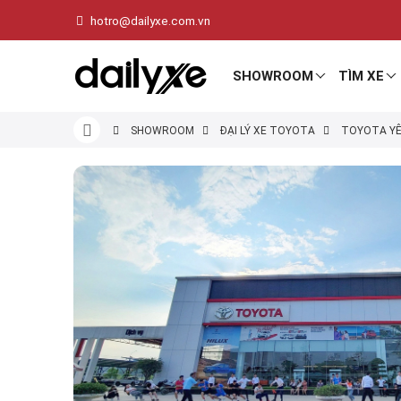
hotro@dailyxe.com.vn
SHOWROOM
TÌM XE
SHOWROOM
ĐẠI LÝ XE TOYOTA
TOYOTA YÊ