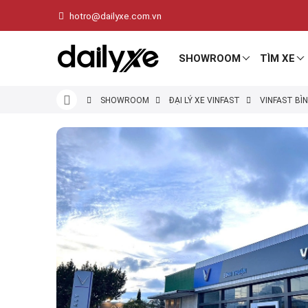
hotro@dailyxe.com.vn
SHOWROOM
TÌM XE
SHOWROOM
ĐẠI LÝ XE VINFAST
VINFAST BÌ