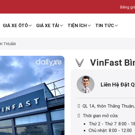
Bảng giá
GIÁ XE ÔTÔ
GIÁ XE TẢI
TIỆN ÍCH
TIN TỨC
NH THUẬN
VinFast B
Liên Hệ Đặt 
QL 1A, thôn Thắng Thuậ
Thời gian mở cửa:
Thứ 2 - Thứ 7: 8:00 - 1
Chủ nhật: 8:00 - 12:00