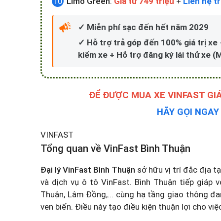
Limo Green
:
Giá từ 749 triệu
+
Liên hệ tr
✓ Miễn phí sạc đến hết năm 2029
✓ Hỗ trợ trả góp đến 100% giá trị x
kiểm xe + Hỗ trợ đăng ký lái thử xe (
ĐỂ ĐƯỢC MUA XE VINFAST GI
HÃY GỌI NGA
VINFAST
Tổng quan về VinFast Bình Thuận
Đại lý VinFast Bình Thuận
sở hữu vị trí đắc địa 
và dịch vụ ô tô VinFast. Bình Thuận tiếp giáp 
Thuận, Lâm Đồng,... cùng hạ tầng giao thông đa
ven biển. Điều này tạo điều kiện thuận lợi cho vi