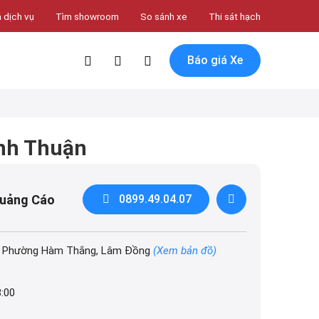
 dịch vụ
Tìm showroom
So sánh xe
Thi sát hạch
Báo giá Xe
ình Thuận
Quảng Cáo
0899.49.04.07
n, Phường Hàm Thắng, Lâm Đồng
(Xem bản đồ)
8:00