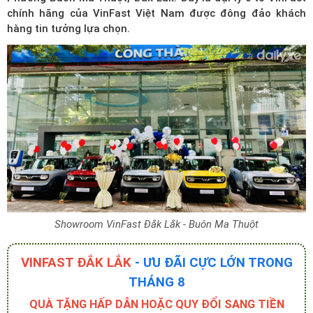
chính hãng của VinFast Việt Nam được đông đảo khách
hàng tin tưởng lựa chọn.
Showroom VinFast Đắk Lắk - Buôn Ma Thuột
VINFAST ĐẮK LẮK
- ƯU ĐÃI CỰC LỚN TRONG
THÁNG 8
QUÀ TẶNG HẤP DẪN HOẶC QUY ĐỔI SANG TIỀN