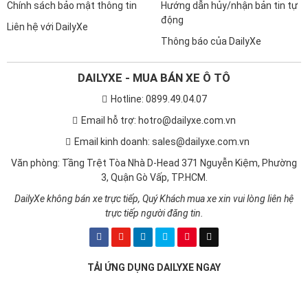
Chính sách bảo mật thông tin
Hướng dẫn hủy/nhận bản tin tự
động
Liên hệ với DailyXe
Thông báo của DailyXe
DAILYXE - MUA BÁN XE Ô TÔ
Hotline: 0899.49.04.07
Email hỗ trợ: hotro@dailyxe.com.vn
Email kinh doanh: sales@dailyxe.com.vn
Văn phòng: Tầng Trệt Tòa Nhà D-Head 371 Nguyễn Kiệm, Phường
3, Quận Gò Vấp, TP.HCM.
DailyXe không bán xe trực tiếp, Quý Khách mua xe xin vui lòng liên hệ
trực tiếp người đăng tin.
TẢI ỨNG DỤNG DAILYXE NGAY