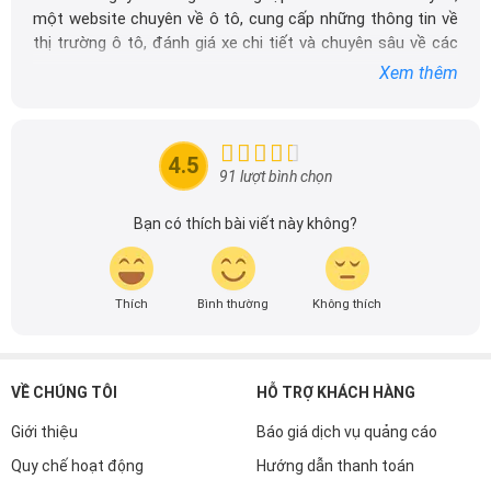
một website chuyên về ô tô, cung cấp những thông tin về
thị trường ô tô, đánh giá xe chi tiết và chuyên sâu về các
dòng xe ô tô.
Xem thêm
Với niềm đam mê mãnh liệt với xe hơi, Tôi đã xây dựng
DailyXe trở thành một trong những địa chỉ tin cậy hàng
đầu cho những người yêu thích ô tô tại Việt Nam. Hãy
4.5
theo dõi tôi để cập nhật thông tin về thị trường ô tô
91 lượt bình chọn
nhanh nhất.
Bạn có thích bài viết này không?
Thích
Bình thường
Không thích
VỀ CHÚNG TÔI
HỖ TRỢ KHÁCH HÀNG
Giới thiệu
Báo giá dịch vụ quảng cáo
Quy chế hoạt động
Hướng dẫn thanh toán