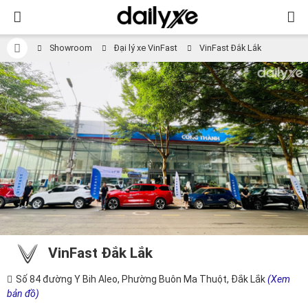
Showroom
Đại lý xe VinFast
VinFast Đắk Lắk
VinFast Đắk Lắk
Số 84 đường Y Bih Aleo, Phường Buôn Ma Thuột, Đắk Lắk
(Xem
bản đồ)