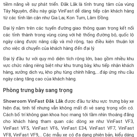
tiềm năng về sự phát triển. Đắk Lắk là tỉnh trung tâm của vùng
Tây Nguyên, điều này giúp VinFast dễ dàng tiếp cận khách hàng
từ các tỉnh lân cận như Gia Lai, Kon Tum, Lâm Đồng.
Đại lý nằm trên các tuyến đường giao thông quan trọng kết nối
các tỉnh thành trong vùng cùng với hệ thống đường bộ, quốc lộ
ngày càng được nâng cấp và mở rộng, tạo điều kiện thuận lợi
cho việc di chuyển của khách hàng đến đại lý.
Đại lý đầu tư với quy mô diện tích rộng lớn, bao gồm nhiều khu
vực chức năng riêng biệt như khu trưng bày, khu tiếp nhận khách
hàng, xưởng dịch vụ, kho phụ tùng chính hãng,....đáp ứng nhu cầu
ngày càng tăng cao của khách hàng.
Phòng trưng bày sang trọng
Showroom VinFast Đắk Lắk
được đầu tư khu vực trưng bày xe
hiện đại, tinh tế nhưng vẫn không mất đi vẻ sang trọng vốn có.
Cách bố trí không gian khoa học mang tới tầm nhìn thoáng đãng
cho khách hàng tham quan các dòng xe như VinFast VF3,
VinFast VF5
, VinFast VF6, VinFast E34, VinFast VF7, VinFast
VF8, VinFast VF9,... Các mẫu xe có đa dạng phiên bản, kiểu dáng