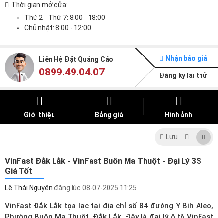
Thời gian mở cửa:
Thứ 2 - Thứ 7: 8:00 - 18:00
Chủ nhật: 8:00 - 12:00
Nhận báo giá
Liên Hệ Đặt Quảng Cáo
0899.49.04.07
Đăng ký lái thử
Giới thiệu
Bảng giá
Hình ảnh
Lưu
VinFast Đắk Lắk - VinFast Buôn Ma Thuột - Đại Lý 3S
Giá Tốt
Lê Thái Nguyên
đăng lúc
08-07-2025 11:25
VinFast Đắk Lắk tọa lạc tại địa chỉ số 84 đường Y Bih Aleo,
Phường Buôn Ma Thuột, Đắk Lắk. Đây là
đại lý ô tô VinFast