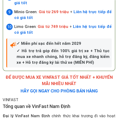
giá tốt
Minio Green
:
Giá từ 269 triệu
+
Liên hệ trực tiếp để
có giá tốt
Limo Green
:
Giá từ 749 triệu
+
Liên hệ trực tiếp để
có giá tốt
✓ Miễn phí sạc đến hết năm 2029
✓ Hỗ trợ trả góp đến 100% giá trị xe + Thủ tục
mua xe nhanh chóng, hỗ trợ đăng ký, đăng kiểm
xe + Hỗ trợ đăng ký lái thử xe (MIỄN PHÍ)
ĐỂ ĐƯỢC MUA XE VINFAST GIÁ TỐT NHẤT + KHUYẾN
MÃI NHIỀU NHẤT
HÃY GỌI NGAY CHO PHÒNG BÁN HÀNG
VINFAST
Tổng quan về VinFast Nam Định
Đại lý VinFast Nam Định
chính thức khai trương đi vào hoạt