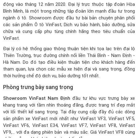
động vào tháng 12 năm 2020. Đại lý trực thuộc tập đoàn Hòa
Bình Minh, là một trong những tập đoàn lớn mạnh đầu tư trong
ngành ô tô. Showroom được đầu tư bài bản chuyên phân phối
các sản phẩm Ô tô VinFast; Dịch vụ bảo hành, bảo dưỡng, sửa
chữa và cung cấp phụ tùng chính hãng theo tiêu chuẩn của
VinFast.
Đại lý có hệ thống giao thông thuận tiện khi tọa lạc trên đại lộ
Thiên Trường, trục đường chính nối liền Thái Bình - Nam Định -
Hà Nam. Do đó tạo điều kiện thuận tiện cho khách hàng đến
tham quan, lựa chọn các mẫu xe hiện đại và sang trọng, đồng
thời hưởng chế độ dịch vụ, bảo dưỡng tốt nhất.
Phòng trưng bày sang trọng
Showroom VinFast Nam Định
đầu tư khu vực trưng bày xe
khang trang với tầm nhìn thoáng đãng, được trang trí đẹp mắt
với lối thiết kế sang trọng. Tại đây cung cấp đầy đủ các dòng
sản phẩm xe VinFast mới nhất như VinFast VF3, VinFast VF5,
VinFast VF6, VinFast E34, VinFast VF7, VinFast VF8, VinFast
VF9,... với đa dạng phiên bản và màu sắc.
Giá VinFast VF8
cùng