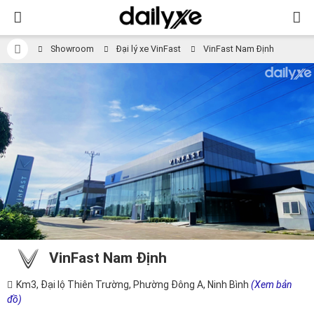
Showroom
Đại lý xe VinFast
VinFast Nam Định
VinFast Nam Định
Km3, Đại lộ Thiên Trường, Phường Đông A, Ninh Bình
(Xem bản
đồ)