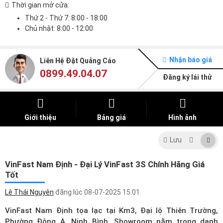
Thời gian mở cửa:
Thứ 2 - Thứ 7: 8:00 - 18:00
Chủ nhật: 8:00 - 12:00
Nhận báo giá
Liên Hệ Đặt Quảng Cáo
0899.49.04.07
Đăng ký lái thử
Giới thiệu
Bảng giá
Hình ảnh
Lưu
VinFast Nam Định - Đại Lý VinFast 3S Chính Hãng Giá
Tốt
Lê Thái Nguyên
đăng lúc
08-07-2025 15:01
VinFast Nam Định tọa lạc tại Km3, Đại lộ Thiên Trường,
Phường Đông A, Ninh Bình. Showroom nằm trong
danh