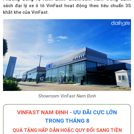
sách đại lý xe ô tô VinFast
hoạt động theo tiêu chuẩn 3S
khắt khe của VinFast.
Showroom VinFast Nam Định
VINFAST NAM ĐỊNH
- ƯU ĐÃI CỰC LỚN
TRONG THÁNG 8
QUÀ TẶNG HẤP DẪN HOẶC QUY ĐỔI SANG TIỀN