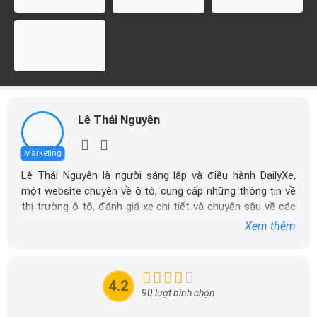
Lê Thái Nguyên
Marketing
Lê Thái Nguyên là người sáng lập và điều hành DailyXe,
một website chuyên về ô tô, cung cấp những thông tin về
thị trường ô tô, đánh giá xe chi tiết và chuyên sâu về các
dòng xe ô tô.
Xem thêm
Với niềm đam mê mãnh liệt với xe hơi, Tôi đã xây dựng
DailyXe trở thành một trong những địa chỉ tin cậy hàng
đầu cho những người yêu thích ô tô tại Việt Nam. Hãy
4.2
theo dõi tôi để cập nhật thông tin về thị trường ô tô
90 lượt bình chọn
nhanh nhất.