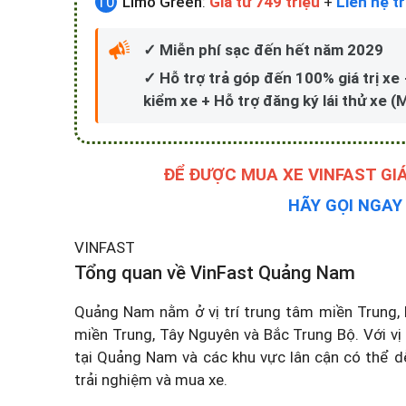
Limo Green
:
Giá từ 749 triệu
+
Liên hệ tr
✓ Miễn phí sạc đến hết năm 2029
✓ Hỗ trợ trả góp đến 100% giá trị x
kiểm xe + Hỗ trợ đăng ký lái thử xe (
ĐỂ ĐƯỢC MUA XE VINFAST GI
HÃY GỌI NGA
VINFAST
Tổng quan về VinFast Quảng Nam
Quảng Nam nằm ở vị trí trung tâm miền Trung, l
miền Trung, Tây Nguyên và Bắc Trung Bộ. Với vị 
tại Quảng Nam và các khu vực lân cận có thể
trải nghiệm và mua xe.