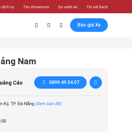
 dịch vụ
Tìm showroom
So sánh xe
Thi sát hạch
Báo giá Xe
uảng Nam
Quảng Cáo
0899.49.04.07
m Kỳ, TP. Đà Nẵng
(Xem bản đồ)
8:00