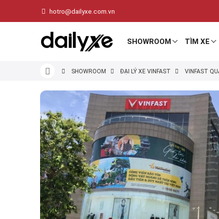
hotro@dailyxe.com.vn
SHOWROOM
TÌM XE
SHOWROOM
ĐẠI LÝ XE VINFAST
VINFAST Q