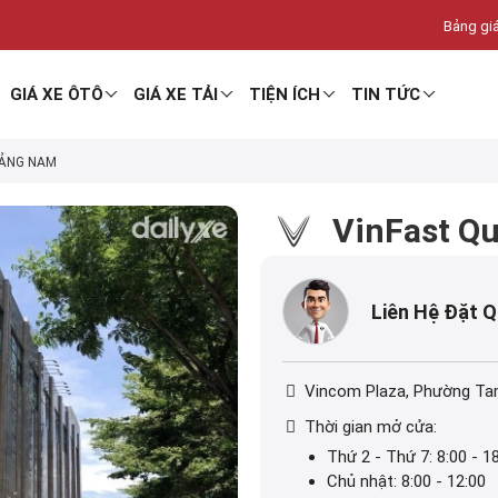
Bảng giá
GIÁ XE ÔTÔ
GIÁ XE TẢI
TIỆN ÍCH
TIN TỨC
UẢNG NAM
VinFast Q
Liên Hệ Đặt 
Vincom Plaza, Phường Ta
Thời gian mở cửa:
Thứ 2 - Thứ 7: 8:00 - 1
Chủ nhật: 8:00 - 12:00