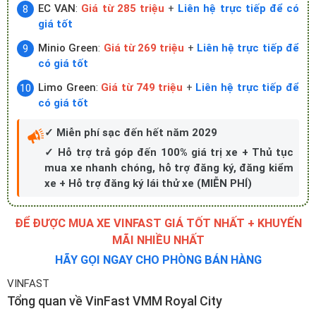
EC VAN
:
Giá từ 285 triệu
+
Liên hệ trực tiếp để có
giá tốt
Minio Green
:
Giá từ 269 triệu
+
Liên hệ trực tiếp để
có giá tốt
Limo Green
:
Giá từ 749 triệu
+
Liên hệ trực tiếp để
có giá tốt
✓ Miễn phí sạc đến hết năm 2029
✓ Hỗ trợ trả góp đến 100% giá trị xe + Thủ tục
mua xe nhanh chóng, hỗ trợ đăng ký, đăng kiểm
xe + Hỗ trợ đăng ký lái thử xe (MIỄN PHÍ)
ĐỂ ĐƯỢC MUA XE VINFAST GIÁ TỐT NHẤT + KHUYẾN
MÃI NHIỀU NHẤT
HÃY GỌI NGAY CHO PHÒNG BÁN HÀNG
VINFAST
Tổng quan về VinFast VMM Royal City