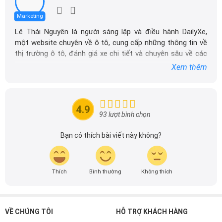
Marketing
Lê Thái Nguyên là người sáng lập và điều hành DailyXe,
một website chuyên về ô tô, cung cấp những thông tin về
thị trường ô tô, đánh giá xe chi tiết và chuyên sâu về các
dòng xe ô tô.
Xem thêm
Với niềm đam mê mãnh liệt với xe hơi, Tôi đã xây dựng
DailyXe trở thành một trong những địa chỉ tin cậy hàng
đầu cho những người yêu thích ô tô tại Việt Nam. Hãy
4.9
theo dõi tôi để cập nhật thông tin về thị trường ô tô
93 lượt bình chọn
nhanh nhất.
Bạn có thích bài viết này không?
Thích
Bình thường
Không thích
VỀ CHÚNG TÔI
HỖ TRỢ KHÁCH HÀNG