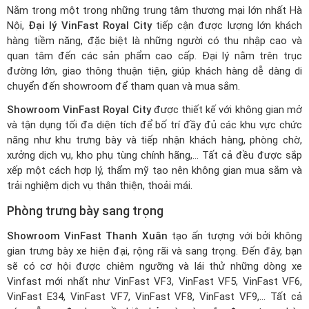
Nằm trong một trong những trung tâm thương mại lớn nhất Hà
Nội,
Đại lý VinFast Royal City
tiếp cận được lượng lớn khách
hàng tiềm năng, đặc biệt là những người có thu nhập cao và
quan tâm đến các sản phẩm cao cấp. Đại lý nằm trên trục
đường lớn, giao thông thuận tiện, giúp khách hàng dễ dàng di
chuyển đến showroom để tham quan và mua sắm.
Showroom VinFast Royal City
được thiết kế với không gian mở
và tận dụng tối đa diện tích để bố trí đầy đủ các khu vực chức
năng như khu trưng bày và tiếp nhận khách hàng, phòng chờ,
xưởng dịch vụ, kho phụ tùng chính hãng,... Tất cả đều được sắp
xếp một cách hợp lý, thẩm mỹ tạo nên không gian mua sắm và
trải nghiệm dịch vụ thân thiện, thoải mái.
Phòng trưng bày sang trọng
Showroom VinFast Thanh Xuân
tạo ấn tượng với bởi không
gian trưng bày xe hiện đại, rộng rãi và sang trọng. Đến đây, bạn
sẽ có cơ hội được chiêm ngưỡng và lái thử những dòng xe
Vinfast mới nhất như VinFast VF3, VinFast VF5, VinFast VF6,
VinFast E34, VinFast VF7, VinFast VF8, VinFast VF9,... Tất cả