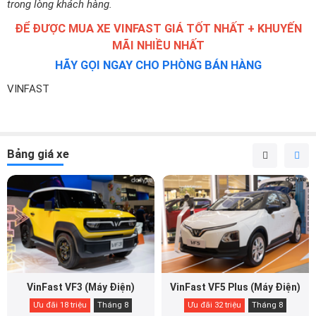
trong lòng khách hàng.
ĐỂ ĐƯỢC MUA XE VINFAST GIÁ TỐT NHẤT + KHUYẾN
MÃI NHIỀU NHẤT
HÃY GỌI NGAY CHO PHÒNG BÁN HÀNG
VINFAST
Bảng giá xe
VinFast VF3 (Máy Điện)
VinFast VF5 Plus (Máy Điện)
Ưu đãi 18 triệu
Tháng 8
Ưu đãi 32 triệu
Tháng 8