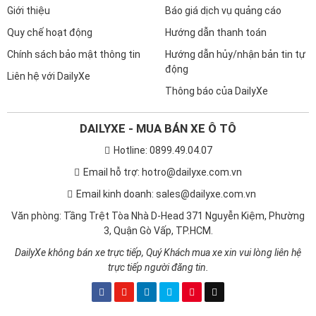
Giới thiệu
Báo giá dịch vụ quảng cáo
Quy chế hoạt động
Hướng dẫn thanh toán
Chính sách bảo mật thông tin
Hướng dẫn hủy/nhận bản tin tự
động
Liên hệ với DailyXe
Thông báo của DailyXe
DAILYXE - MUA BÁN XE Ô TÔ
Hotline: 0899.49.04.07
Email hỗ trợ: hotro@dailyxe.com.vn
Email kinh doanh: sales@dailyxe.com.vn
Văn phòng: Tầng Trệt Tòa Nhà D-Head 371 Nguyễn Kiệm, Phường
3, Quận Gò Vấp, TP.HCM.
DailyXe không bán xe trực tiếp, Quý Khách mua xe xin vui lòng liên hệ
trực tiếp người đăng tin.