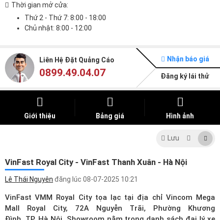
Thời gian mở cửa:
Thứ 2 - Thứ 7: 8:00 - 18:00
Chủ nhật: 8:00 - 12:00
Nhận báo giá
Liên Hệ Đặt Quảng Cáo
0899.49.04.07
Đăng ký lái thử
Giới thiệu
Bảng giá
Hình ảnh
Lưu
VinFast Royal City - VinFast Thanh Xuân - Hà Nội
Lê Thái Nguyên
đăng lúc
08-07-2025 10:21
VinFast VMM Royal City tọa lạc tại địa chỉ Vincom Mega
Mall Royal City, 72A Nguyễn Trãi, Phường Khương
Đình, TP. Hà Nội. Showroom nằm trong
danh sách đại lý xe