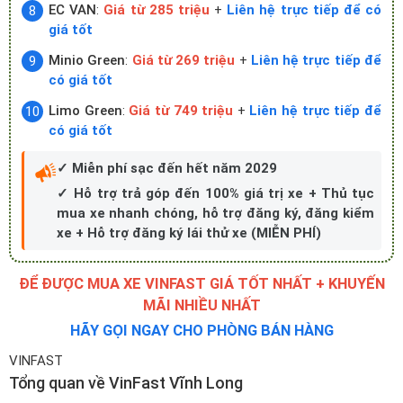
EC VAN
:
Giá từ 285 triệu
+
Liên hệ trực tiếp để có
giá tốt
Minio Green
:
Giá từ 269 triệu
+
Liên hệ trực tiếp để
có giá tốt
Limo Green
:
Giá từ 749 triệu
+
Liên hệ trực tiếp để
có giá tốt
✓ Miễn phí sạc đến hết năm 2029
✓ Hỗ trợ trả góp đến 100% giá trị xe + Thủ tục
mua xe nhanh chóng, hỗ trợ đăng ký, đăng kiểm
xe + Hỗ trợ đăng ký lái thử xe (MIỄN PHÍ)
ĐỂ ĐƯỢC MUA XE VINFAST GIÁ TỐT NHẤT + KHUYẾN
MÃI NHIỀU NHẤT
HÃY GỌI NGAY CHO PHÒNG BÁN HÀNG
VINFAST
Tổng quan về VinFast Vĩnh Long