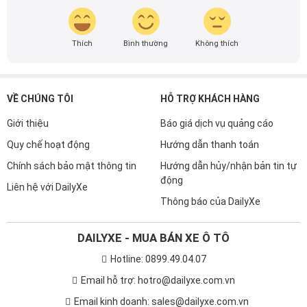
Thích
Bình thường
Không thích
VỀ CHÚNG TÔI
HỖ TRỢ KHÁCH HÀNG
Giới thiệu
Báo giá dịch vụ quảng cáo
Quy chế hoạt động
Hướng dẫn thanh toán
Chính sách bảo mật thông tin
Hướng dẫn hủy/nhận bản tin tự
động
Liên hệ với DailyXe
Thông báo của DailyXe
DAILYXE - MUA BÁN XE Ô TÔ
Hotline: 0899.49.04.07
Email hỗ trợ: hotro@dailyxe.com.vn
Email kinh doanh: sales@dailyxe.com.vn
Văn phòng: Tầng Trệt Tòa Nhà D-Head 371 Nguyễn Kiệm, Phường
3, Quận Gò Vấp, TP.HCM.