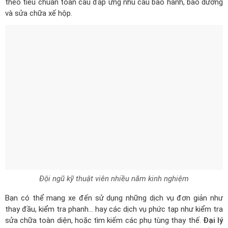
theo tiêu chuẩn toàn cầu đáp ứng nhu cầu bảo hành, bảo dưỡng
và sửa chữa xế hộp.
Đội ngũ kỹ thuật viên nhiều năm kinh nghiệm
Bạn có thể mang xe đến sử dụng những dịch vụ đơn giản như
thay đầu, kiểm tra phanh… hay các dịch vụ phức tạp như kiểm tra
sửa chữa toàn diện, hoặc tìm kiếm các phụ tùng thay thế.
Đại lý
VinFast Vĩnh Long
luôn đảm bảo đem đến kết quả tốt nhất khi
bạn sử dụng dịch vụ.