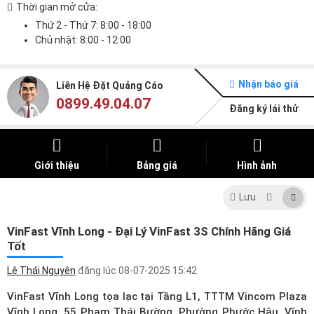
Thời gian mở cửa:
Thứ 2 - Thứ 7: 8:00 - 18:00
Chủ nhật: 8:00 - 12:00
Nhận báo giá
Liên Hệ Đặt Quảng Cáo
0899.49.04.07
Đăng ký lái thử
Giới thiệu
Bảng giá
Hình ảnh
Lưu
VinFast Vĩnh Long - Đại Lý VinFast 3S Chính Hãng Giá
Tốt
Lê Thái Nguyên
đăng lúc
08-07-2025 15:42
VinFast Vĩnh Long tọa lạc tại Tầng L1, TTTM Vincom Plaza
Vĩnh Long, 55 Phạm Thái Bường, Phường Phước Hậu, Vĩnh