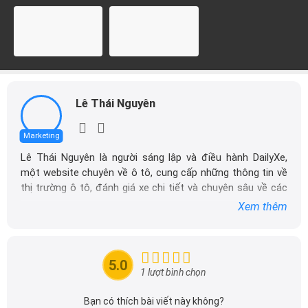
Lê Thái Nguyên
Marketing
Lê Thái Nguyên là người sáng lập và điều hành DailyXe,
một website chuyên về ô tô, cung cấp những thông tin về
thị trường ô tô, đánh giá xe chi tiết và chuyên sâu về các
dòng xe ô tô.
Xem thêm
Với niềm đam mê mãnh liệt với xe hơi, Tôi đã xây dựng
DailyXe trở thành một trong những địa chỉ tin cậy hàng
đầu cho những người yêu thích ô tô tại Việt Nam. Hãy
5.0
theo dõi tôi để cập nhật thông tin về thị trường ô tô
1 lượt bình chọn
nhanh nhất.
Bạn có thích bài viết này không?