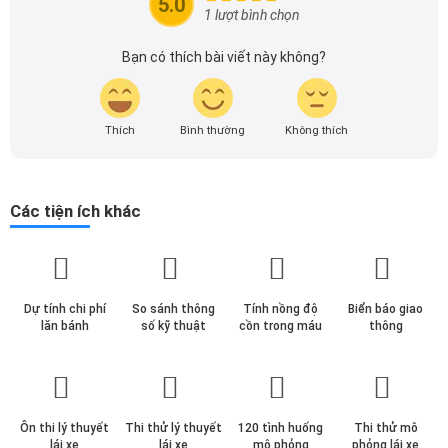
5.0
theo dõi tôi để cập nhật thông tin về thị trường ô tô
1 lượt bình chọn
nhanh nhất.
Bạn có thích bài viết này không?
Thích
Bình thường
Không thích
Các tiện ích khác
Dự tính chi phí
So sánh thông
Tính nồng độ
Biển báo giao
lăn bánh
số kỹ thuật
cồn trong máu
thông
Ôn thi lý thuyết
Thi thử lý thuyết
120 tình huống
Thi thử mô
lái xe
lái xe
mô phỏng
phỏng lái xe