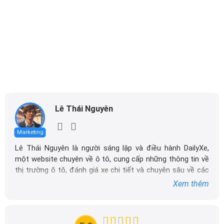
Lê Thái Nguyên
Marketing
Lê Thái Nguyên là người sáng lập và điều hành DailyXe,
một website chuyên về ô tô, cung cấp những thông tin về
thị trường ô tô, đánh giá xe chi tiết và chuyên sâu về các
dòng xe ô tô.
Xem thêm
Với niềm đam mê mãnh liệt với xe hơi, Tôi đã xây dựng
DailyXe trở thành một trong những địa chỉ tin cậy hàng
đầu cho những người yêu thích ô tô tại Việt Nam. Hãy