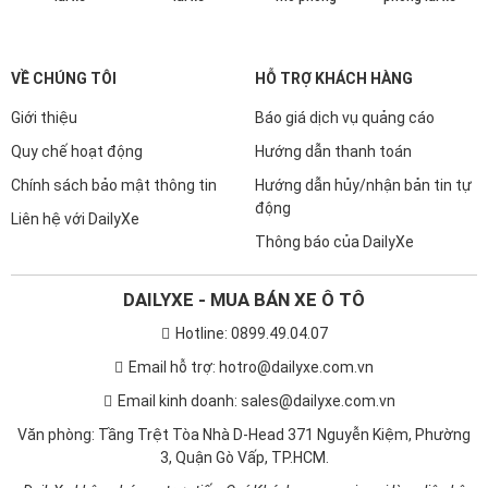
VỀ CHÚNG TÔI
HỖ TRỢ KHÁCH HÀNG
Giới thiệu
Báo giá dịch vụ quảng cáo
Quy chế hoạt động
Hướng dẫn thanh toán
Chính sách bảo mật thông tin
Hướng dẫn hủy/nhận bản tin tự
động
Liên hệ với DailyXe
Thông báo của DailyXe
DAILYXE - MUA BÁN XE Ô TÔ
Hotline: 0899.49.04.07
Email hỗ trợ: hotro@dailyxe.com.vn
Email kinh doanh: sales@dailyxe.com.vn
Văn phòng: Tầng Trệt Tòa Nhà D-Head 371 Nguyễn Kiệm, Phường
3, Quận Gò Vấp, TP.HCM.