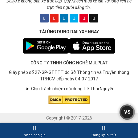
DailyXe không bán xe trực tiếp, Quý Khách mua xe xin vui lòng liên hệ
trực tiếp người đăng tin.
TẢI ỨNG DỤNG DAILYXE NGAY
CÔNG TY TNHH CÔNG NGHỆ MULPLAT
Giấy phép số 27/GP-STTTT do Sở Thông tin và Truyền thông
TP.HCM cấp ngày 04-07-2017
➤
Chịu trách nhiệm nội dung: Lê Thái Nguyên
VS
Copyright © 2017-2026
Nhận báo giá
Đăng ký lái thử