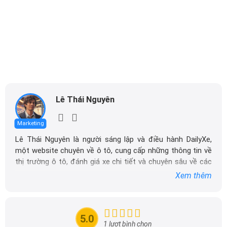
Lê Thái Nguyên
Marketing
Lê Thái Nguyên là người sáng lập và điều hành DailyXe,
một website chuyên về ô tô, cung cấp những thông tin về
thị trường ô tô, đánh giá xe chi tiết và chuyên sâu về các
dòng xe ô tô.
Xem thêm
Với niềm đam mê mãnh liệt với xe hơi, Tôi đã xây dựng
DailyXe trở thành một trong những địa chỉ tin cậy hàng
đầu cho những người yêu thích ô tô tại Việt Nam. Hãy
5.0
theo dõi tôi để cập nhật thông tin về thị trường ô tô
1 lượt bình chọn