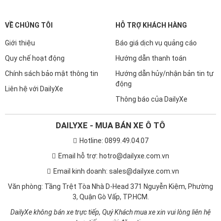
VỀ CHÚNG TÔI
HỖ TRỢ KHÁCH HÀNG
Giới thiệu
Báo giá dịch vụ quảng cáo
Quy chế hoạt động
Hướng dẫn thanh toán
Chính sách bảo mật thông tin
Hướng dẫn hủy/nhận bản tin tự
động
Liên hệ với DailyXe
Thông báo của DailyXe
DAILYXE - MUA BÁN XE Ô TÔ
Hotline: 0899.49.04.07
Email hỗ trợ: hotro@dailyxe.com.vn
Email kinh doanh: sales@dailyxe.com.vn
Văn phòng: Tầng Trệt Tòa Nhà D-Head 371 Nguyễn Kiệm, Phường
3, Quận Gò Vấp, TP.HCM.
DailyXe không bán xe trực tiếp, Quý Khách mua xe xin vui lòng liên hệ