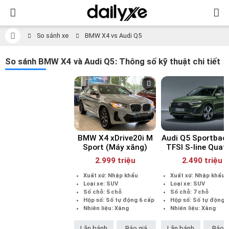
So sánh xe
BMW X4 vs Audi Q5
So sánh BMW X4 và Audi Q5: Thông số kỹ thuật chi tiết
BMW X4 xDrive20i M
Audi Q5 Sportbac
Sport (Máy xăng)
TFSI S-line Quat
(Máy xăng)
2.999 triệu
2.490 triệu
Xuất xứ: Nhập khẩu
Xuất xứ: Nhập khẩu
Loại xe: SUV
Loại xe: SUV
Số chỗ: 5 chỗ
Số chỗ: 7 chỗ
Hộp số: Số tự động 6 cấp
Hộp số: Số tự động 
Nhiên liệu: Xăng
Nhiên liệu: Xăng
Lăn bánh
Báo giá
Lăn bánh
Báo g