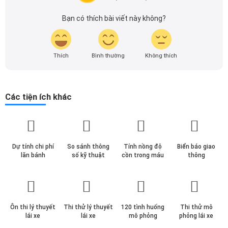
nhanh nhất.
Bạn có thích bài viết này không?
Thích
Bình thường
Không thích
Các tiện ích khác
Dự tính chi phí
So sánh thông
Tính nồng độ
Biển báo giao
lăn bánh
số kỹ thuật
cồn trong máu
thông
Ôn thi lý thuyết
Thi thử lý thuyết
120 tình huống
Thi thử mô
lái xe
lái xe
mô phỏng
phỏng lái xe