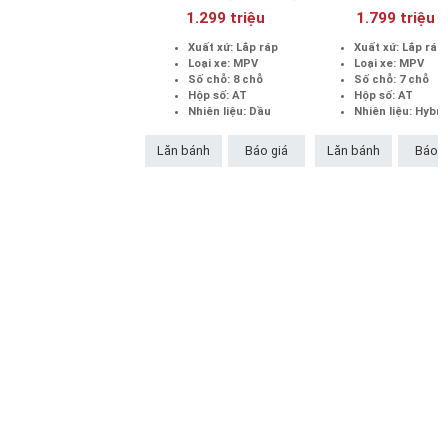
Signature 7S
1.299 triệu
1.799 triệu
Xuất xứ: Lắp ráp
Xuất xứ: Lắp ráp
Loại xe: MPV
Loại xe: MPV
Số chỗ: 8 chỗ
Số chỗ: 7 chỗ
Hộp số: AT
Hộp số: AT
Nhiên liệu: Dầu
Nhiên liệu: Hybri
Lăn bánh
Báo giá
Lăn bánh
Báo g