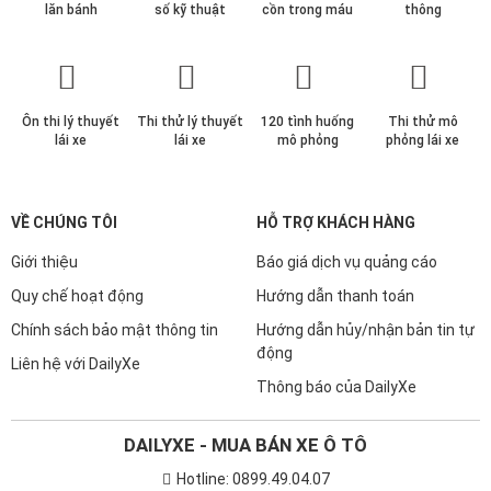
lăn bánh
số kỹ thuật
cồn trong máu
thông
Ôn thi lý thuyết
Thi thử lý thuyết
120 tình huống
Thi thử mô
lái xe
lái xe
mô phỏng
phỏng lái xe
VỀ CHÚNG TÔI
HỖ TRỢ KHÁCH HÀNG
Giới thiệu
Báo giá dịch vụ quảng cáo
Quy chế hoạt động
Hướng dẫn thanh toán
Chính sách bảo mật thông tin
Hướng dẫn hủy/nhận bản tin tự
động
Liên hệ với DailyXe
Thông báo của DailyXe
DAILYXE - MUA BÁN XE Ô TÔ
Hotline: 0899.49.04.07