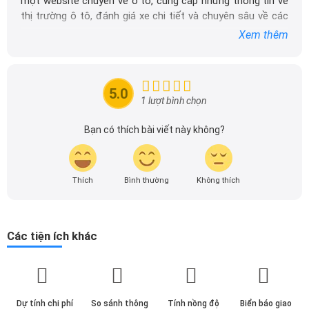
một website chuyên về ô tô, cung cấp những thông tin về
thị trường ô tô, đánh giá xe chi tiết và chuyên sâu về các
dòng xe ô tô.
Xem thêm
Với niềm đam mê mãnh liệt với xe hơi, Tôi đã xây dựng
DailyXe trở thành một trong những địa chỉ tin cậy hàng
đầu cho những người yêu thích ô tô tại Việt Nam. Hãy
5.0
theo dõi tôi để cập nhật thông tin về thị trường ô tô
1 lượt bình chọn
nhanh nhất.
Bạn có thích bài viết này không?
Thích
Bình thường
Không thích
Các tiện ích khác
Dự tính chi phí
So sánh thông
Tính nồng độ
Biển báo giao