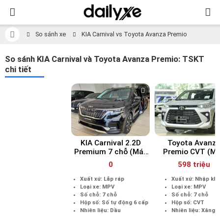
So sánh xe
KIA Carnival vs Toyota Avanza Premio
So sánh KIA Carnival và Toyota Avanza Premio: TSKT
chi tiết
KIA Carnival 2.2D
Toyota Avanz
Premium 7 chỗ (Máy
Premio CVT (M
dầu)
xăng)
0
598 triệu
Xuất xứ: Lắp ráp
Xuất xứ: Nhập kh
Loại xe: MPV
Loại xe: MPV
Số chỗ: 7 chỗ
Số chỗ: 7 chỗ
Hộp số: Số tự động 6 cấp
Hộp số: CVT
Nhiên liệu: Dầu
Nhiên liệu: Xăng