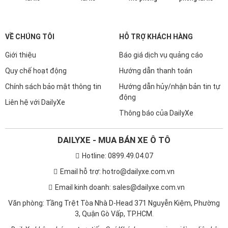
VỀ CHÚNG TÔI
HỖ TRỢ KHÁCH HÀNG
Giới thiệu
Báo giá dịch vụ quảng cáo
Quy chế hoạt động
Hướng dẫn thanh toán
Chính sách bảo mật thông tin
Hướng dẫn hủy/nhận bản tin tự
động
Liên hệ với DailyXe
Thông báo của DailyXe
DAILYXE - MUA BÁN XE Ô TÔ
Hotline: 0899.49.04.07
Email hỗ trợ: hotro@dailyxe.com.vn
Email kinh doanh: sales@dailyxe.com.vn
Văn phòng: Tầng Trệt Tòa Nhà D-Head 371 Nguyễn Kiệm, Phường
3, Quận Gò Vấp, TP.HCM.