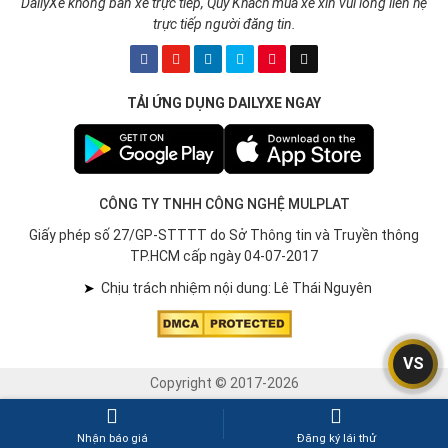
DailyXe không bán xe trực tiếp, Quý Khách mua xe xin vui lòng liên hệ
trực tiếp người đăng tin.
TẢI ỨNG DỤNG DAILYXE NGAY
CÔNG TY TNHH CÔNG NGHỆ MULPLAT
Giấy phép số 27/GP-STTTT do Sở Thông tin và Truyền thông
TP.HCM cấp ngày 04-07-2017
➤
Chịu trách nhiệm nội dung: Lê Thái Nguyên
VS
Copyright © 2017-2026
Nhận báo giá
Đăng ký lái thử