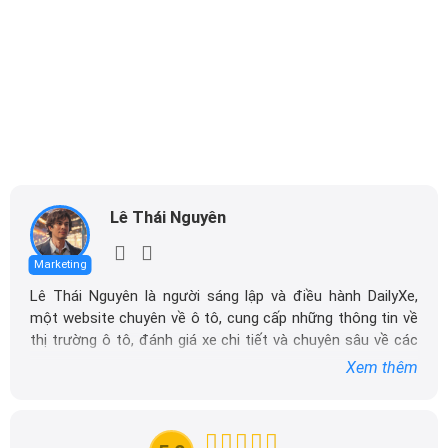
Lê Thái Nguyên
Marketing
Lê Thái Nguyên là người sáng lập và điều hành DailyXe,
một website chuyên về ô tô, cung cấp những thông tin về
thị trường ô tô, đánh giá xe chi tiết và chuyên sâu về các
dòng xe ô tô.
Xem thêm
Với niềm đam mê mãnh liệt với xe hơi, Tôi đã xây dựng
DailyXe trở thành một trong những địa chỉ tin cậy hàng
đầu cho những người yêu thích ô tô tại Việt Nam. Hãy