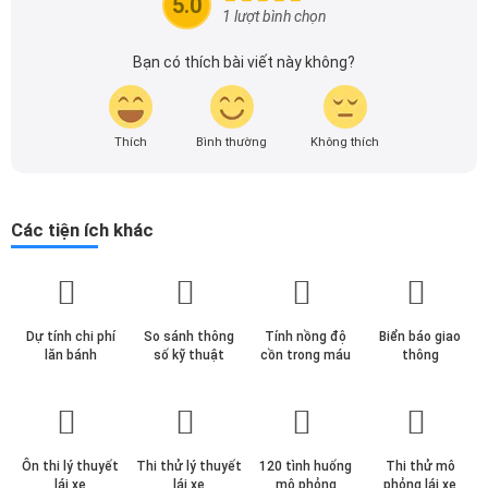
5.0
theo dõi tôi để cập nhật thông tin về thị trường ô tô
1 lượt bình chọn
nhanh nhất.
Bạn có thích bài viết này không?
Thích
Bình thường
Không thích
Các tiện ích khác
Dự tính chi phí
So sánh thông
Tính nồng độ
Biển báo giao
lăn bánh
số kỹ thuật
cồn trong máu
thông
Ôn thi lý thuyết
Thi thử lý thuyết
120 tình huống
Thi thử mô
lái xe
lái xe
mô phỏng
phỏng lái xe