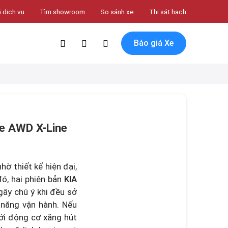
 dịch vụ
Tìm showroom
So sánh xe
Thi sát hạch
Báo giá Xe
re AWD X-Line
ờ thiết kế hiện đại,
đó, hai phiên bản
KIA
ây chú ý khi đều sở
 năng vận hành. Nếu
với động cơ xăng hút