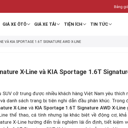
Bảng giá
GIÁ XE ÔTÔ
GIÁ XE TẢI
TIỆN ÍCH
TIN TỨC
INE VÀ KIA SPORTAGE 1.6T SIGNATURE AWD X-LINE
nature X-Line và KIA Sportage 1.6T Signatu
 SUV cỡ trung được nhiều khách hàng Việt Nam yêu thích nh
 và danh sách trang bị tiện nghi dẫn đầu phân khúc. Trong 
ature X-Line
và
KIA Sportage 1.6T Signature AWD X-Line
g
ine thể thao, cá tính nhưng lại khác biệt về động cơ, khả
ature X-Line hướng đến trải nghiệm lái ổn định, tiết kiệm 