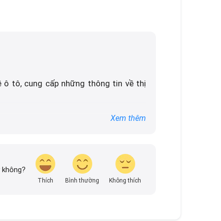
 ô tô, cung cấp những thông tin về thị
rong những địa chỉ tin cậy hàng đầu cho
Xem thêm
về thị trường ô tô nhanh nhất.
y không?
Thích
Bình thường
Không thích