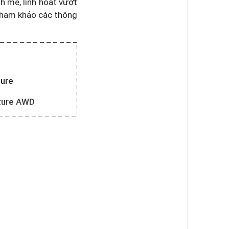
h mẽ, linh hoạt vượt
 tham khảo các thông
ture
ature AWD