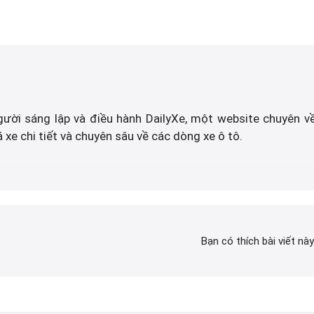
gười sáng lập và điều hành DailyXe, một website chuyên về
 xe chi tiết và chuyên sâu về các dòng xe ô tô.
 liệt với xe hơi, Tôi đã xây dựng DailyXe trở thành một t
h ô tô tại Việt Nam. Hãy theo dõi tôi để cập nhật thông tin 
Bạn có thích bài viết nà