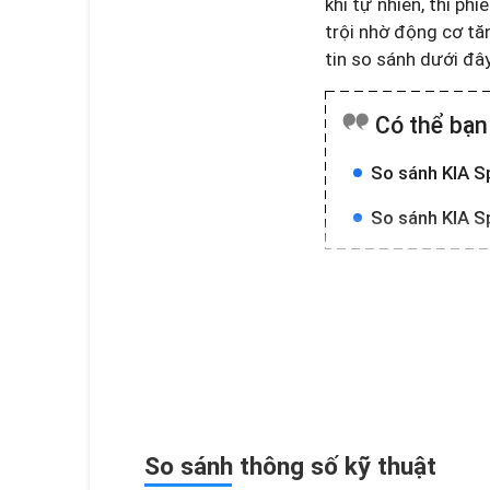
khí tự nhiên, thì p
trội nhờ động cơ tă
tin so sánh dưới đâ
Có thể bạn
So sánh KIA S
So sánh KIA S
So sánh thông số kỹ thuật