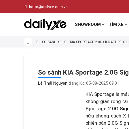
hotro@dailyxe.com.vn
SHOWROOM
TÌM XE
SO SÁNH XE
KIA SPORTAGE 2.0G SIGNATURE X-L
So sánh KIA Sportage 2.0G Sig
Lê Thái Nguyên
đăng lúc
05-08-2025 09:01
KIA Sportage là mẫu
không gian rộng rãi
Sportage 2.0G Sign
hữu phong cách X-L
phiên bản 2.0G Sign