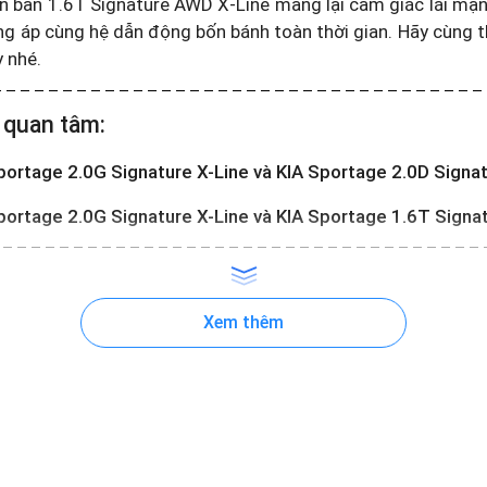
hiên bản 1.6T Signature AWD X-Line mang lại cảm giác lái mạn
ng áp cùng hệ dẫn động bốn bánh toàn thời gian. Hãy cùng
y nhé.
 quan tâm:
portage 2.0G Signature X-Line và KIA Sportage 2.0D Signa
portage 2.0G Signature X-Line và KIA Sportage 1.6T Sign
Xem thêm