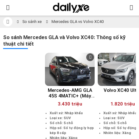
So sánh xe
Mercedes GLA vs Volvo XC40
So sánh Mercedes GLA và Volvo XC40: Thông số kỹ
thuật chi tiết
Mercedes-AMG GLA
Volvo XC40 Ult
45S 4MATIC+ (Máy
xăng)
3.430 triệu
1.820 triệu
Xuất xứ: Nhập khẩu
Xuất xứ: Nhập khẩu
Loại xe: SUV
Loại xe: SUV
Số chỗ: 5 chỗ
Số chỗ: 5 chỗ
Hộp số: Số tự động ly hợp
Hộp số: Số tự động 
kép 8 cấp
Nhiên liệu: Xăng
Nhiên liệu: Xăng