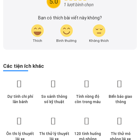
5.0
theo dõi tôi để cập nhật thông tin về thị trường ô tô
1 lượt bình chọn
nhanh nhất.
Bạn có thích bài viết này không?
Thích
Bình thường
Không thích
Các tiện ích khác
Dự tính chi phí
So sánh thông
Tính nồng độ
Biển báo giao
lăn bánh
số kỹ thuật
cồn trong máu
thông
Ôn thi lý thuyết
Thi thử lý thuyết
120 tình huống
Thi thử mô
lái xe
lái xe
mô phỏng
phỏng lái xe