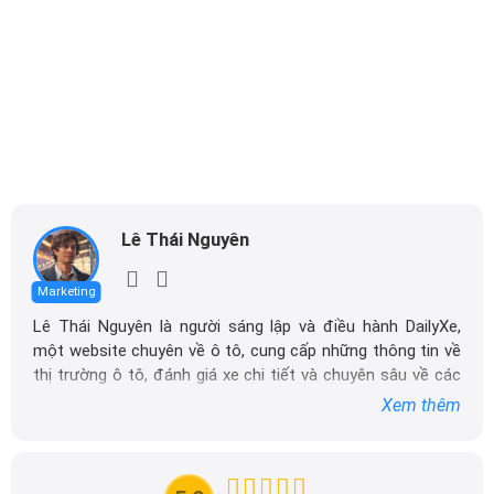
Lê Thái Nguyên
Marketing
Lê Thái Nguyên là người sáng lập và điều hành DailyXe,
một website chuyên về ô tô, cung cấp những thông tin về
thị trường ô tô, đánh giá xe chi tiết và chuyên sâu về các
dòng xe ô tô.
Xem thêm
Với niềm đam mê mãnh liệt với xe hơi, Tôi đã xây dựng
DailyXe trở thành một trong những địa chỉ tin cậy hàng
đầu cho những người yêu thích ô tô tại Việt Nam. Hãy