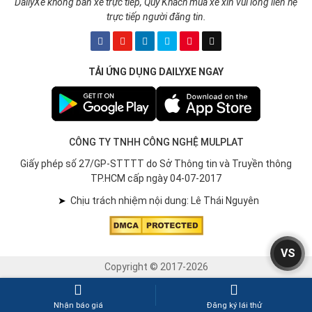
DailyXe không bán xe trực tiếp, Quý Khách mua xe xin vui lòng liên hệ
trực tiếp người đăng tin.
TẢI ỨNG DỤNG DAILYXE NGAY
CÔNG TY TNHH CÔNG NGHỆ MULPLAT
Giấy phép số 27/GP-STTTT do Sở Thông tin và Truyền thông
TP.HCM cấp ngày 04-07-2017
➤
Chịu trách nhiệm nội dung: Lê Thái Nguyên
VS
Copyright © 2017-2026
Nhận báo giá
Đăng ký lái thử