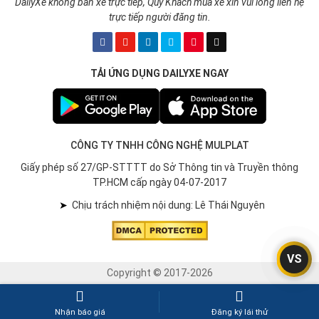
DailyXe không bán xe trực tiếp, Quý Khách mua xe xin vui lòng liên hệ
trực tiếp người đăng tin.
TẢI ỨNG DỤNG DAILYXE NGAY
CÔNG TY TNHH CÔNG NGHỆ MULPLAT
Giấy phép số 27/GP-STTTT do Sở Thông tin và Truyền thông
TP.HCM cấp ngày 04-07-2017
➤
Chịu trách nhiệm nội dung: Lê Thái Nguyên
VS
Copyright © 2017-2026
Nhận báo giá
Đăng ký lái thử