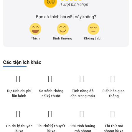
5.0
theo dõi tôi để cập nhật thông tin về thị trường ô tô
1 lượt bình chọn
nhanh nhất.
Bạn có thích bài viết này không?
Thích
Bình thường
Không thích
Các tiện ích khác
Dự tính chi phí
So sánh thông
Tính nồng độ
Biển báo giao
lăn bánh
số kỹ thuật
cồn trong máu
thông
Ôn thi lý thuyết
Thi thử lý thuyết
120 tình huống
Thi thử mô
lái xe
lái xe
mô phỏng
phỏng lái xe