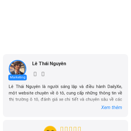
Lê Thái Nguyên
Marketing
Lê Thái Nguyên là người sáng lập và điều hành DailyXe,
một website chuyên về ô tô, cung cấp những thông tin về
thị trường ô tô, đánh giá xe chi tiết và chuyên sâu về các
dòng xe ô tô.
Xem thêm
Với niềm đam mê mãnh liệt với xe hơi, Tôi đã xây dựng
DailyXe trở thành một trong những địa chỉ tin cậy hàng
đầu cho những người yêu thích ô tô tại Việt Nam. Hãy