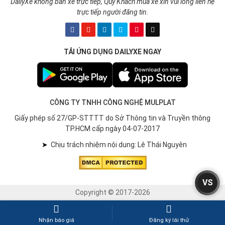
DailyXe không bán xe trực tiếp, Quý Khách mua xe xin vui lòng liên hệ
trực tiếp người đăng tin.
TẢI ỨNG DỤNG DAILYXE NGAY
CÔNG TY TNHH CÔNG NGHỆ MULPLAT
Giấy phép số 27/GP-STTTT do Sở Thông tin và Truyền thông
TP.HCM cấp ngày 04-07-2017
➤
Chịu trách nhiệm nội dung: Lê Thái Nguyên
VS
Copyright © 2017-2026
Nhận báo giá
Đăng ký lái thử