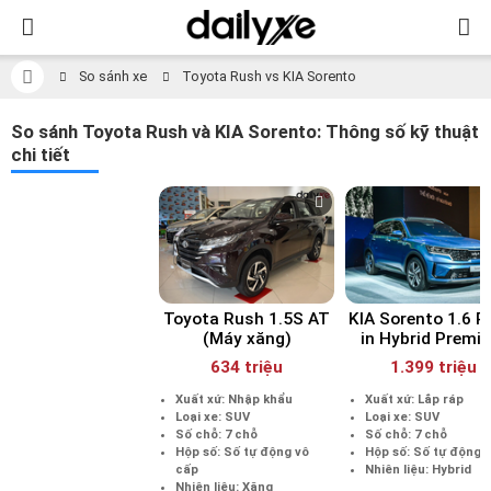
So sánh xe
Toyota Rush vs KIA Sorento
So sánh Toyota Rush và KIA Sorento: Thông số kỹ thuật
chi tiết
Toyota Rush 1.5S AT
KIA Sorento 1.6 P
(Máy xăng)
in Hybrid Premi
634 triệu
1.399 triệu
Xuất xứ: Nhập khẩu
Xuất xứ: Lắp ráp
Loại xe: SUV
Loại xe: SUV
Số chỗ: 7 chỗ
Số chỗ: 7 chỗ
Hộp số: Số tự động vô
Hộp số: Số tự động 
cấp
Nhiên liệu: Hybrid
Nhiên liệu: Xăng