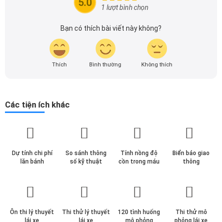
5.0
theo dõi tôi để cập nhật thông tin về thị trường ô tô
1 lượt bình chọn
nhanh nhất.
Bạn có thích bài viết này không?
Thích
Bình thường
Không thích
Các tiện ích khác
Dự tính chi phí
So sánh thông
Tính nồng độ
Biển báo giao
lăn bánh
số kỹ thuật
cồn trong máu
thông
Ôn thi lý thuyết
Thi thử lý thuyết
120 tình huống
Thi thử mô
lái xe
lái xe
mô phỏng
phỏng lái xe