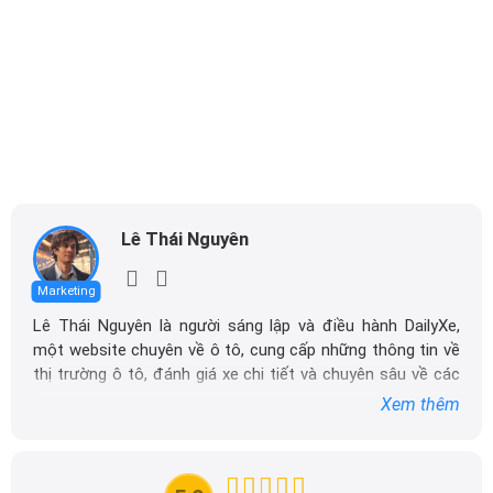
Lê Thái Nguyên
Marketing
Lê Thái Nguyên là người sáng lập và điều hành DailyXe,
một website chuyên về ô tô, cung cấp những thông tin về
thị trường ô tô, đánh giá xe chi tiết và chuyên sâu về các
dòng xe ô tô.
Xem thêm
Với niềm đam mê mãnh liệt với xe hơi, Tôi đã xây dựng
DailyXe trở thành một trong những địa chỉ tin cậy hàng
đầu cho những người yêu thích ô tô tại Việt Nam. Hãy