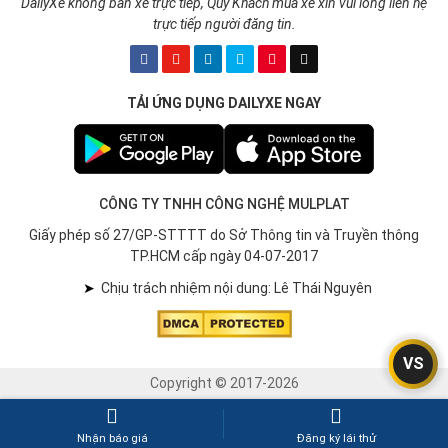
DailyXe không bán xe trực tiếp, Quý Khách mua xe xin vui lòng liên hệ
trực tiếp người đăng tin.
TẢI ỨNG DỤNG DAILYXE NGAY
CÔNG TY TNHH CÔNG NGHỆ MULPLAT
Giấy phép số 27/GP-STTTT do Sở Thông tin và Truyền thông
TP.HCM cấp ngày 04-07-2017
➤
Chịu trách nhiệm nội dung: Lê Thái Nguyên
VS
Copyright © 2017-2026
Nhận báo giá
Đăng ký lái thử