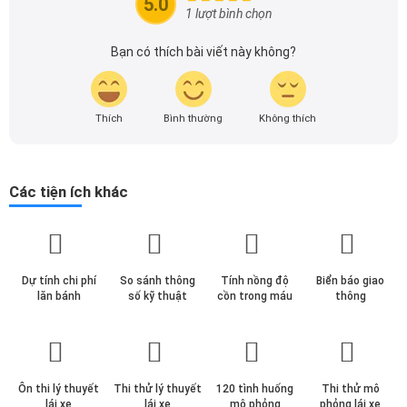
5.0
theo dõi tôi để cập nhật thông tin về thị trường ô tô
1 lượt bình chọn
nhanh nhất.
Bạn có thích bài viết này không?
Thích
Bình thường
Không thích
Các tiện ích khác
Dự tính chi phí
So sánh thông
Tính nồng độ
Biển báo giao
lăn bánh
số kỹ thuật
cồn trong máu
thông
Ôn thi lý thuyết
Thi thử lý thuyết
120 tình huống
Thi thử mô
lái xe
lái xe
mô phỏng
phỏng lái xe