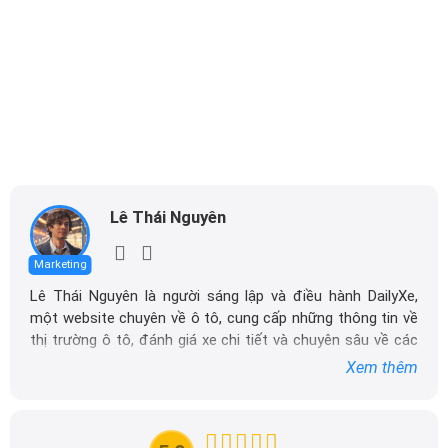
Lê Thái Nguyên
Marketing
Lê Thái Nguyên là người sáng lập và điều hành DailyXe,
một website chuyên về ô tô, cung cấp những thông tin về
thị trường ô tô, đánh giá xe chi tiết và chuyên sâu về các
dòng xe ô tô.
Xem thêm
Với niềm đam mê mãnh liệt với xe hơi, Tôi đã xây dựng
DailyXe trở thành một trong những địa chỉ tin cậy hàng
đầu cho những người yêu thích ô tô tại Việt Nam. Hãy