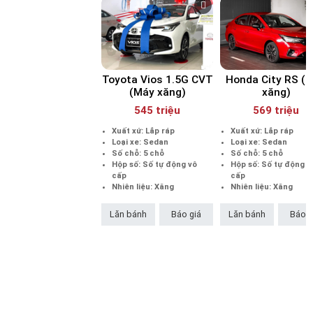
Ngoại thất thiết kế thể thao
Trong khi đó,
Honda City
có kích thước tổng thể Dài x Rộng x
Cao lần lượt là
4.440 x 1.694 x 1.477 (mm)
. Honda City hiện tại
là thế hệ nâng cấp giữa dòng đời hay còn gọi là bản facelift, nên
Toyota Vios 1.5G CVT
Honda City RS (
tổng quan thiết kế của xe không có nhiều khác biệt so với tiền
(Máy xăng)
xăng)
nhiệm. Honda City chỉ thay đổi một số chi tiết nhỏ giúp diện
545 triệu
569 triệu
mạo xe hấp dẫn và nam tính hơn.
Xuất xứ: Lắp ráp
Xuất xứ: Lắp ráp
Loại xe: Sedan
Loại xe: Sedan
Số chỗ: 5 chỗ
Số chỗ: 5 chỗ
Hộp số: Số tự động vô
Hộp số: Số tự động v
cấp
cấp
Nhiên liệu: Xăng
Nhiên liệu: Xăng
Lăn bánh
Báo giá
Lăn bánh
Báo g