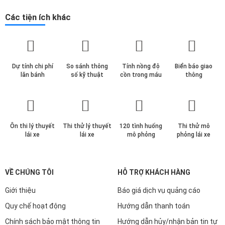
Các tiện ích khác
Dự tính chi phí
So sánh thông
Tính nồng độ
Biển báo giao
lăn bánh
số kỹ thuật
cồn trong máu
thông
Ôn thi lý thuyết
Thi thử lý thuyết
120 tình huống
Thi thử mô
lái xe
lái xe
mô phỏng
phỏng lái xe
Đầu xe thiết kế thể thao
Trên bản City 1.5 L trang bị đèn pha Full-LED, gồm cả đèn pha,
VỀ CHÚNG TÔI
HỖ TRỢ KHÁCH HÀNG
đèn sương mù, đèn chạy ban ngày. Đây là một điểm cộng lớn
của City so với các đối thủ khác trong phân khúc.
Giới thiệu
Báo giá dịch vụ quảng cáo
Quy chế hoạt động
Hướng dẫn thanh toán
Chính sách bảo mật thông tin
Hướng dẫn hủy/nhận bản tin tự