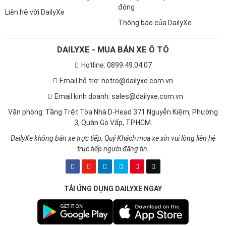
động
Liên hệ với DailyXe
Thông báo của DailyXe
DAILYXE - MUA BÁN XE Ô TÔ
Hotline: 0899.49.04.07
Email hỗ trợ: hotro@dailyxe.com.vn
Email kinh doanh: sales@dailyxe.com.vn
Văn phòng: Tầng Trệt Tòa Nhà D-Head 371 Nguyễn Kiệm, Phường
3, Quận Gò Vấp, TP.HCM.
Trang bị đèn pha Full-LED
DailyXe không bán xe trực tiếp, Quý Khách mua xe xin vui lòng liên hệ
Trong khi đó, Toyota Vios mang tới hệ thống chiếu sáng dạng
trực tiếp người đăng tin.
đèn pha/cốt Halogen trên tất cả phiên bản, đèn định vị ban ngày
dạng LED cho phép tự động bật/tắt.
TẢI ỨNG DỤNG DAILYXE NGAY