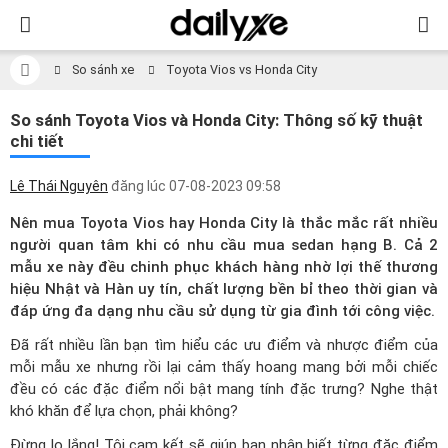
So sánh xe
Toyota Vios vs Honda City
So sánh Toyota Vios và Honda City: Thông số kỹ thuật
chi tiết
Lê Thái Nguyên
đăng lúc
07-08-2023 09:58
Nên mua Toyota Vios hay Honda City là thắc mắc rất nhiều
người quan tâm khi có nhu cầu mua sedan hạng B. Cả 2
mẫu xe này đều chinh phục khách hàng nhờ lợi thế thương
hiệu Nhật và Hàn uy tín, chất lượng bền bỉ theo thời gian và
đáp ứng đa dạng nhu cầu sử dụng từ gia đình tới công việc.
Đã rất nhiều lần bạn tìm hiểu các ưu điểm và nhược điểm của
mỗi mẫu xe nhưng rồi lại cảm thấy hoang mang bởi mỗi chiếc
đều có các đặc điểm nổi bật mang tính đặc trưng? Nghe thật
khó khăn để lựa chọn, phải không?
Đừng lo lắng! Tôi cam kết sẽ giúp bạn nhận biết từng đặc điểm