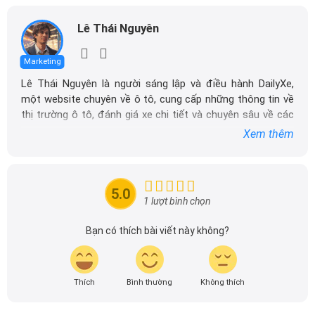
Lê Thái Nguyên
Marketing
Lê Thái Nguyên là người sáng lập và điều hành DailyXe,
một website chuyên về ô tô, cung cấp những thông tin về
thị trường ô tô, đánh giá xe chi tiết và chuyên sâu về các
dòng xe ô tô.
Xem thêm
Với niềm đam mê mãnh liệt với xe hơi, Tôi đã xây dựng
Đầu xe thiết kế hài hòa
DailyXe trở thành một trong những địa chỉ tin cậy hàng
đầu cho những người yêu thích ô tô tại Việt Nam. Hãy
5.0
Trong khi Honda City có mặt ca-lăng mới tạo hình đôi cánh
theo dõi tôi để cập nhật thông tin về thị trường ô tô
1 lượt bình chọn
"Solid Wing" với một thanh nẹp chrome gọn gàng, kéo dài về hai
nhanh nhất.
bên đồng th nối liền với cụm đèn pha. Đây cũng chính là "chữ ký"
Bạn có thích bài viết này không?
đặc trưng trên các dòng sản phẩm hiện hành của Honda. Ngoài
ra, cản gầm trước và sau cũng được tinh chỉnh lại trông hài hòa
hơn với tổng thể. Nhưng chi tiết khác vẫn được giữ nguyên giống
Thích
Bình thường
Không thích
bản cũ.