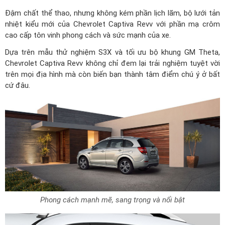
Đậm chất thể thao, nhưng không kém phần lịch lãm, bộ lưới tản
nhiệt kiểu mới của Chevrolet Captiva Revv với phần mạ crôm
cao cấp tôn vinh phong cách và sức mạnh của xe.
Dựa trên mẫu thử nghiệm S3X và tối ưu bộ khung GM Theta,
Chevrolet Captiva Revv không chỉ đem lại trải nghiệm tuyệt vời
trên mọi địa hình mà còn biến bạn thành tâm điểm chú ý ở bất
cứ đâu.
Phong cách mạnh mẽ, sang trọng và nổi bật