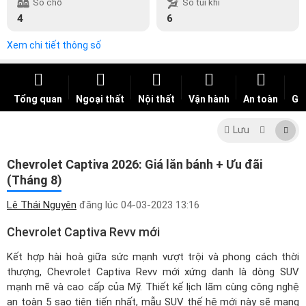
Số chỗ
Số túi khí
4
6
Xem chi tiết thông số
Tổng quan
Ngoại thất
Nội thất
Vận hành
An toàn
Giá
Lưu
Chevrolet Captiva 2026: Giá lăn bánh + Ưu đãi
(Tháng 8)
Lê Thái Nguyên
đăng lúc
04-03-2023 13:16
Chevrolet Captiva Revv mới
Kết hợp hài hoà giữa sức mạnh vượt trội và phong cách thời
thượng, Chevrolet Captiva Revv mới xứng danh là dòng SUV
mạnh mẽ và cao cấp của Mỹ. Thiết kế lịch lãm cùng công nghệ
an toàn 5 sao tiên tiến nhất, mẫu SUV thế hệ mới này sẽ mang