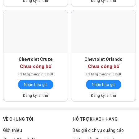
Đăng ký lái thử
Đăng ký lái thử
Sức mạnh tối thượng
Chuyển số êm ái
Hộp số tự động 6 cấp tính toán chính xác thời điểm sang số tối
ưu giúp xe vận hành êm ái. Xe cũng được trang bị cơ chế sang
số bằng tay thể thao.
Chevrolet Cruze
Chevrolet Orlando
Chưa công bố
Chưa công bố
Trả hàng tháng từ:
0 x 60
Trả hàng tháng từ:
0 x 60
Nhận báo giá
Nhận báo giá
Đăng ký lái thử
Đăng ký lái thử
VỀ CHÚNG TÔI
HỖ TRỢ KHÁCH HÀNG
Giới thiệu
Báo giá dịch vụ quảng cáo