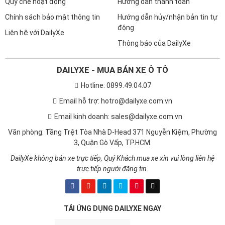
Quy chế hoạt động
Hướng dẫn thanh toán
Hộp số tự động 6 cấp
Chính sách bảo mật thông tin
Hướng dẫn hủy/nhận bản tin tự
động
Liên hệ với DailyXe
An toàn
Thông báo của DailyXe
An toàn tin cậy
DAILYXE - MUA BÁN XE Ô TÔ
Không chỉ lịch lãm và mạnh mẽ, những tính năng an toàn của
Hotline: 0899.49.04.07
Captiva Revv còn bảo vệ bạn và người thân trong mỗi chuyến đi.
Email hỗ trợ: hotro@dailyxe.com.vn
Email kinh doanh: sales@dailyxe.com.vn
Văn phòng: Tầng Trệt Tòa Nhà D-Head 371 Nguyễn Kiệm, Phường
3, Quận Gò Vấp, TP.HCM.
DailyXe không bán xe trực tiếp, Quý Khách mua xe xin vui lòng liên hệ
trực tiếp người đăng tin.
TẢI ỨNG DỤNG DAILYXE NGAY