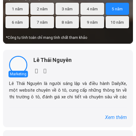
1 năm
2 năm
3 năm
4 năm
5 năm
6 năm
7 năm
8 năm
9 năm
10 năm
*Công tụ tính toán chỉ mang tính chất tham khảo
Lê Thái Nguyên
Marketing
Lê Thái Nguyên là người sáng lập và điều hành DailyXe,
một website chuyên về ô tô, cung cấp những thông tin về
thị trường ô tô, đánh giá xe chi tiết và chuyên sâu về các
Captiva Revv rộng rãi
dòng xe ô tô.
Muôn màu cuộc sống
Với niềm đam mê mãnh liệt với xe hơi, Tôi đã xây dựng
Xem thêm
DailyXe trở thành một trong những địa chỉ tin cậy hàng
đầu cho những người yêu thích ô tô tại Việt Nam. Hãy
theo dõi tôi để cập nhật thông tin về thị trường ô tô