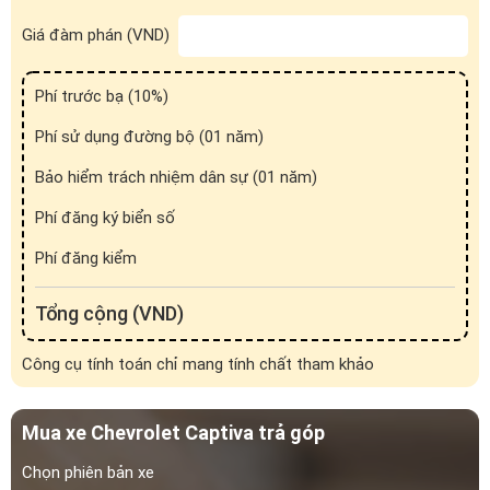
Sạc thiết bị di động & Ghế lái chỉnh điện 8 hướng
Giá đàm phán (VND)
Phí trước bạ (
10
%)
Phí sử dụng đường bộ (01 năm)
Bảo hiểm trách nhiệm dân sự (01 năm)
Phí đăng ký biển số
Phí đăng kiểm
Tổng cộng (VND)
Công cụ tính toán chỉ mang tính chất tham khảo
Sạc thiết bị di động
Sạc thiết bị di động mọi lúc với cổng USB.
Mua xe Chevrolet Captiva trả góp
Chọn phiên bản xe