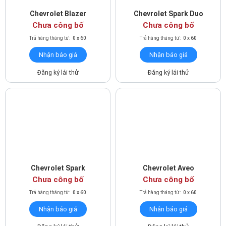
tiết kiệm nhiên liệu. Bên cạnh đó, hệ thống này còn làm giảm
Chevrolet Blazer
Chevrolet Spark Duo
lượng khí thải độc hại ra môi trường, với chuẩn khí thải EURO 4.
Chưa công bố
Chưa công bố
Ở chế độ ECO, Captiva Revv trở thành một trong những chiếc xe
Trả hàng tháng từ:
0 x 60
Trả hàng tháng từ:
0 x 60
có mức tiêu thụ nhiên liệu thấp nhất trong phân khúc. Hộp số tự
Nhận báo giá
Nhận báo giá
động 6 cấp có chế độ lái bán tự động giúp xe vận hành mạnh
mẽ, êm ái và chuẩn xác.
Đăng ký lái thử
Đăng ký lái thử
Chevrolet Spark
Chevrolet Aveo
Chưa công bố
Chưa công bố
Trả hàng tháng từ:
0 x 60
Trả hàng tháng từ:
0 x 60
Nhận báo giá
Nhận báo giá