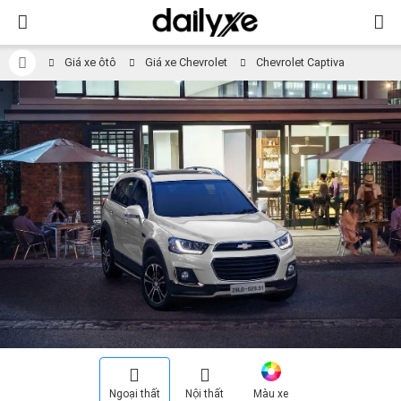
Giá xe ôtô
Giá xe Chevrolet
Chevrolet Captiva
Ngoại thất
Nội thất
Màu xe