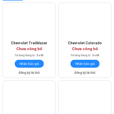
Chevrolet Trailblazer
Chevrolet Colorado
Chưa công bố
Chưa công bố
Trả hàng tháng từ:
0 x 60
Trả hàng tháng từ:
0 x 60
Nhận báo giá
Nhận báo giá
Chế độ ga tự động
Đăng ký lái thử
Đăng ký lái thử
Vận hành
Động cơ ECOTEC LE9 2.4L
Trái tim của Chevrolet Captiva Revv là động cơ 2.4L ECOTEC
LE9, cam kép DOHC, trang bị hệ thống van biến thiên kép điều
chỉnh các van nạp và xả làm tăng công suất và mô men xoắn và