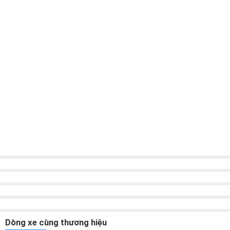
Vô lăng thiết kế mới 3 chấu tích hợp nhiều tính năng
Chế độ ga tự động
Tận hưởng những chuyến hành trình dài với chế độ ga tự động.
Thiết lập, duy trì và thay đổi tốc độ thật dễ dàng với nút điều
khiển tích hợp trên vô lăng.
Dòng xe cùng thương hiệu