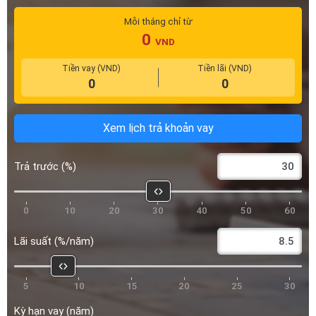
Mỗi tháng chỉ từ
0
VND
Tiền vay (VND)
Tiền lãi (VND)
0
0
Xem lịch trả khoản vay
Trả trước (%)
Ghế lái chỉnh điện 8 hướng
Thoải mái hơn với 8 cách điều chỉnh độ cao và ngả lưng
0
10
20
30
40
50
60
Rộng rãi hơn cho mọi nhu cầu.
Lãi suất (%/năm)
Captiva Revv rộng rãi hơn giúp bạn dễ dàng mang mọi vật dụng
cần thiết hay mời thêm bạn bè cùng đi. Ba hàng ghế 5+2 dễ dàng
tuỳ chỉnh không gian theo ý muốn lên đến 1.598 lít. Mở rộng
5
10
15
20
25
30
khoang hành lý nhanh chóng với ghế sau gập 60/40 linh hoạt.
Kỳ hạn vay (năm)