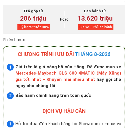
Trả góp từ
Lăn bánh từ
206 triệu
13.620 triệu
Hoặc
Tỷ lệ trả trước
30
%
Giá xe + Phí lăn bánh
Phiên bản xe
CHƯƠNG TRÌNH ƯU ĐÃI
THÁNG 8-2026
Giá trên là giá công bố của Hãng. Để được mua xe
Mercedes-Maybach GLS 600 4MATIC (Máy Xăng)
giá tốt nhất + Khuyến mãi nhiều nhất
hãy gọi cho
ngay cho chúng tôi
Bảo hành chính hãng trên toàn quốc
DỊCH VỤ HẬU CẦN
Hỗ trợ đưa đón khách hàng tới Showroom xem xe và