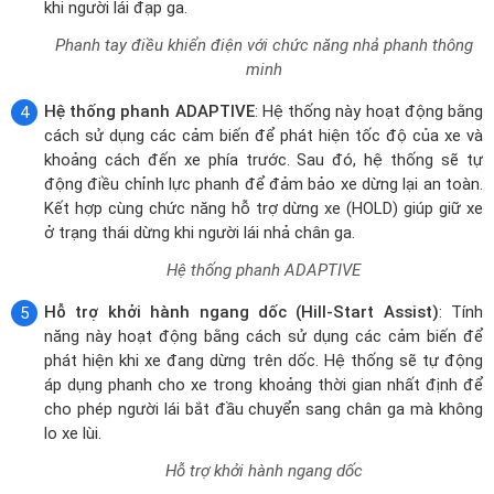
minh
Hệ thống phanh ADAPTIVE
: Hệ thống này hoạt động bằng
cách sử dụng các cảm biến để phát hiện tốc độ của xe và
khoảng cách đến xe phía trước. Sau đó, hệ thống sẽ tự
động điều chỉnh lực phanh để đảm bảo xe dừng lại an toàn.
Kết hợp cùng chức năng hỗ trợ dừng xe (HOLD) giúp giữ xe
ở trạng thái dừng khi người lái nhả chân ga.
Hệ thống phanh ADAPTIVE
Hỗ trợ khởi hành ngang dốc (Hill-Start Assist)
: Tính
năng này hoạt động bằng cách sử dụng các cảm biến để
phát hiện khi xe đang dừng trên dốc. Hệ thống sẽ tự động
áp dụng phanh cho xe trong khoảng thời gian nhất định để
cho phép người lái bắt đầu chuyển sang chân ga mà không
lo xe lùi.
Hỗ trợ khởi hành ngang dốc
Kiểm soát lực kéo điện tử TCS
: Là một hệ thống an toàn
Mercedes GLS giúp ngăn xe bị trượt bánh khi tăng tốc, khiến