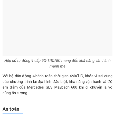
Hộp số tự động 9 cấp 9G-TRONIC mang đến khả năng vận hành
mạnh mẽ
Với hệ dẫn động 4 bánh toàn thời gian 4MATIC, khóa vi sai cùng
các chương trình lái địa hình đặc biệt, khả năng vận hành và độ
êm đằm của Mercedes GLS Maybach 600 khi di chuyển là vô
cùng ấn tượng.
An toàn
Để đảm bảo sự yên tâm cho người ngồi cũng như quá trình vận
hành được tốt nhất thì hãng đã trang bị cho
Mercedes GLS