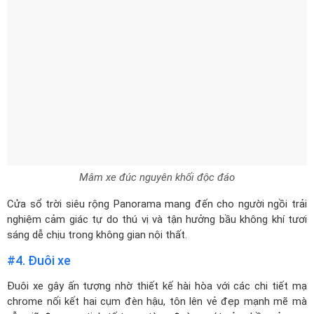
Mâm xe đúc nguyên khối độc đáo
Cửa sổ trời siêu rộng Panorama mang đến cho người ngồi trải
nghiệm cảm giác tự do thú vị và tận hưởng bầu không khí tươi
sáng dễ chịu trong không gian nội thất.
#4. Đuôi xe
Đuôi xe gây ấn tượng nhờ thiết kế hài hòa với các chi tiết mạ
chrome nối kết hai cụm đèn hậu, tôn lên vẻ đẹp mạnh mẽ mà
vẫn giữ được sự tinh tế trong từng đường nét của phần cản sau
và ống xả.