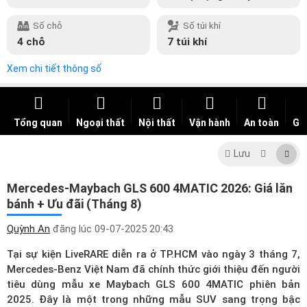
Số chỗ
Số túi khí
4 chỗ
7 túi khí
Xem chi tiết thông số
Tổng quan
Ngoại thất
Nội thất
Vận hành
An toàn
Giá
Lưu
Mercedes-Maybach GLS 600 4MATIC 2026: Giá lăn
bánh + Ưu đãi (Tháng 8)
Quỳnh An
đăng lúc
09-07-2025 20:43
Tại sự kiện LiveRARE diễn ra ở TP.HCM vào ngày 3 tháng 7,
Mercedes-Benz Việt Nam đã chính thức giới thiệu đến người
tiêu dùng mẫu xe Maybach GLS 600 4MATIC phiên bản
2025. Đây là một trong những mẫu SUV sang trọng bậc