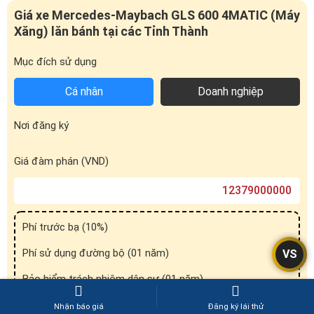
Mục đích sử dụng
Cá nhân
Doanh nghiệp
Nơi đăng ký
Giá đàm phán (VND)
Phí trước bạ (
10
%)
Phí sử dụng đường bộ (01 năm)
Bảo hiểm trách nhiệm dân sự (01 năm)
VS
Phí đăng ký biển số
Phí đăng kiểm
Nhận báo giá
Đăng ký lái thử