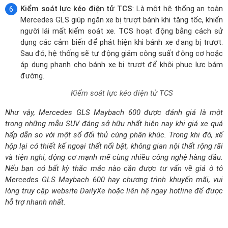
người lái mất kiểm soát xe. TCS hoạt động bằng cách sử
dụng các cảm biến để phát hiện khi bánh xe đang bị trượt.
Sau đó, hệ thống sẽ tự động giảm công suất động cơ hoặc
áp dụng phanh cho bánh xe bị trượt để khôi phục lực bám
đường.
Kiểm soát lực kéo điện tử TCS
Như vậy, Mercedes GLS Maybach 600 được đánh giá là một
trong những mẫu SUV đáng sở hữu nhất hiện nay khi giá xe quá
hấp dẫn so với một số đối thủ cùng phân khúc. Trong khi đó, xế
hộp lại có thiết kế ngoại thất nổi bật, không gian nội thất rộng rãi
và tiện nghi, động cơ mạnh mẽ cùng nhiều công nghệ hàng đầu.
Nếu bạn có bất kỳ thắc mắc nào cần được tư vấn về giá ô tô
Mercedes GLS Maybach 600 hay chương trình khuyến mãi, vui
lòng truy cập website DailyXe hoặc liên hệ ngay hotline để được
hỗ trợ nhanh nhất.
Giá xe Mercedes-Maybach GLS 600 4MATIC (Máy
Xăng) lăn bánh tại các Tỉnh Thành