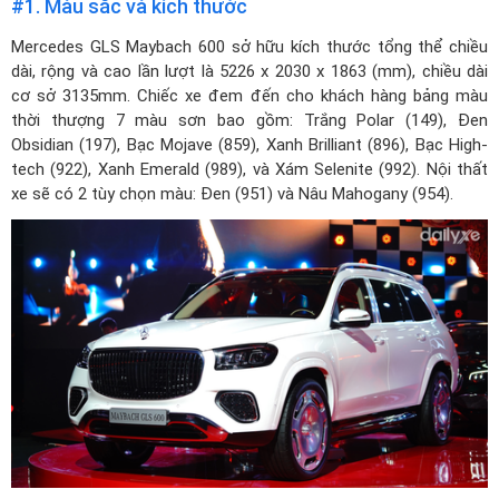
#1. Màu sắc và kích thước
Mercedes GLS Maybach 600 sở hữu kích thước tổng thể chiều
dài, rộng và cao lần lượt là 5226 x 2030 x 1863 (mm), chiều dài
cơ sở 3135mm. Chiếc xe đem đến cho khách hàng bảng màu
thời thượng 7 màu sơn bao gồm: Trắng Polar (149), Đen
Obsidian (197), Bạc Mojave (859), Xanh Brilliant (896), Bạc High-
tech (922), Xanh Emerald (989), và Xám Selenite (992). Nội thất
xe sẽ có 2 tùy chọn màu: Đen (951) và Nâu Mahogany (954).