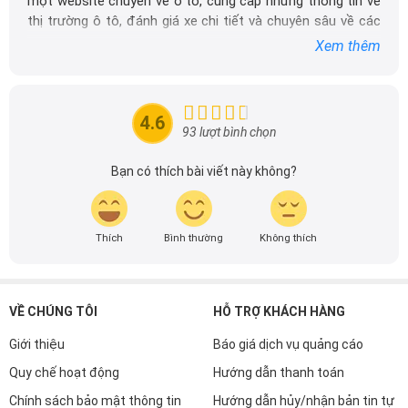
một website chuyên về ô tô, cung cấp những thông tin về
thị trường ô tô, đánh giá xe chi tiết và chuyên sâu về các
dòng xe ô tô.
Xem thêm
Với niềm đam mê mãnh liệt với xe hơi, Tôi đã xây dựng
DailyXe trở thành một trong những địa chỉ tin cậy hàng
đầu cho những người yêu thích ô tô tại Việt Nam. Hãy
4.6
theo dõi tôi để cập nhật thông tin về thị trường ô tô
93 lượt bình chọn
nhanh nhất.
Bạn có thích bài viết này không?
Thích
Bình thường
Không thích
VỀ CHÚNG TÔI
HỖ TRỢ KHÁCH HÀNG
Giới thiệu
Báo giá dịch vụ quảng cáo
Quy chế hoạt động
Hướng dẫn thanh toán
Chính sách bảo mật thông tin
Hướng dẫn hủy/nhận bản tin tự