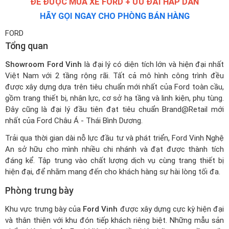
ĐỂ ĐƯỢC MUA XE FORD + ƯU ĐÃI HẤP DẪN
HÃY GỌI NGAY CHO PHÒNG BÁN HÀNG
FORD
Tổng quan
Showroom Ford Vinh
là đại lý có diện tích lớn và hiện đại nhất
Việt Nam với 2 tầng rộng rãi. Tất cả mô hình công trình đều
được xây dựng dựa trên tiêu chuẩn mới nhất của Ford toàn cầu,
gồm trang thiết bị, nhân lực, cơ sở hạ tầng và linh kiện, phụ tùng.
Đây cũng là đại lý đầu tiên đạt tiêu chuẩn Brand@Retail mới
nhất của Ford Châu Á - Thái Bình Dương.
Trải qua thời gian dài nỗ lực đầu tư và phát triển, Ford Vinh Nghệ
An sở hữu cho mình nhiều chi nhánh và đạt được thành tích
đáng kể. Tập trung vào chất lượng dịch vụ cùng trang thiết bị
hiện đại, để nhằm mang đến cho khách hàng sự hài lòng tối đa.
Phòng trưng bày
Khu vực trưng bày của
Ford Vinh
được xây dựng cực kỳ hiện đại
và thân thiện với khu đón tiếp khách riêng biệt. Những mẫu sản