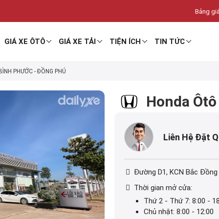
Bảng giá
GIÁ XE ÔTÔ
GIÁ XE TẢI
TIỆN ÍCH
TIN TỨC
ÌNH PHƯỚC - ĐỒNG PHÚ
Honda Ôtô
Liên Hệ Đặt 
Đường D1, KCN Bắc Đồng 
Thời gian mở cửa:
Thứ 2 - Thứ 7: 8:00 - 1
Chủ nhật: 8:00 - 12:00