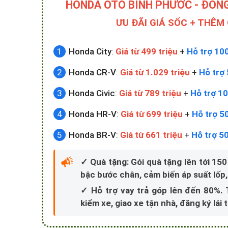
HONDA ÔTÔ BÌNH PHƯỚC - ĐỒN
ƯU ĐÃI GIÁ SỐC + THÊM
Honda City
:
Giá từ 499 triệu
+
Hỗ trợ 10
Honda CR-V
:
Giá từ 1.029 triệu
+
Hỗ trợ 
Honda Civic
:
Giá từ 789 triệu
+
Hỗ trợ 10
Honda HR-V
:
Giá từ 699 triệu
+
Hỗ trợ 5
Honda BR-V
:
Giá từ 661 triệu
+
Hỗ trợ 5
✓ Quà tặng: Gói quà tặng lên tới 150
bậc bước chân, cảm biến áp suất lốp,.
✓ Hỗ trợ vay trả góp lên đến 80%.
kiểm xe, giao xe tận nhà, đăng ký lái