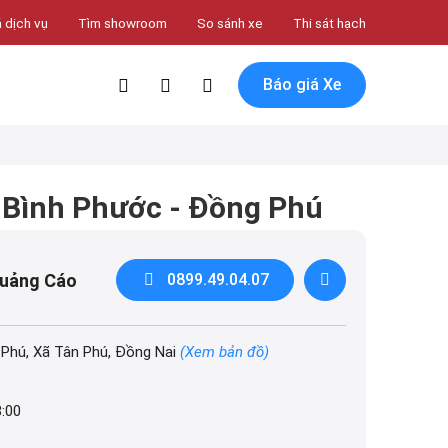
 dịch vụ
Tìm showroom
So sánh xe
Thi sát hạch
Báo giá Xe
 Bình Phước - Đồng Phú
Quảng Cáo
0899.49.04.07
Phú, Xã Tân Phú, Đồng Nai
(Xem bản đồ)
8:00