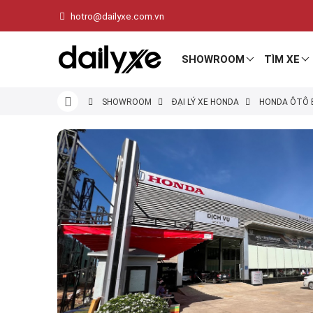
hotro@dailyxe.com.vn
SHOWROOM
TÌM XE
SHOWROOM
ĐẠI LÝ XE HONDA
HONDA ÔTÔ B