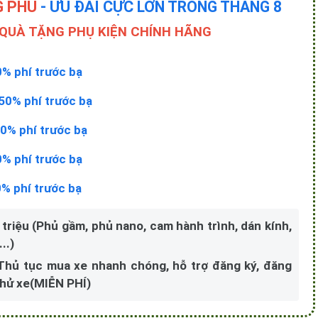
G PHÚ
- ƯU ĐÃI CỰC LỚN TRONG THÁNG 8
 QUÀ TẶNG PHỤ KIỆN CHÍNH HÃNG
0% phí trước bạ
50% phí trước bạ
0% phí trước bạ
0% phí trước bạ
0% phí trước bạ
 triệu (Phủ gầm, phủ nano, cam hành trình, dán kính,
..)
 Thủ tục mua xe nhanh chóng, hỗ trợ đăng ký, đăng
 thử xe(MIỄN PHÍ)