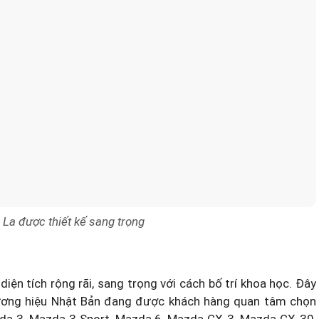
 La được thiết kế sang trọng
diện tích rộng rãi, sang trọng với cách bố trí khoa học. Đây
hương hiệu Nhật Bản đang được khách hàng quan tâm chọn
da 3, Mazda 3 Sport, Mazda 6, Mazda CX-3, Mazda CX-30,