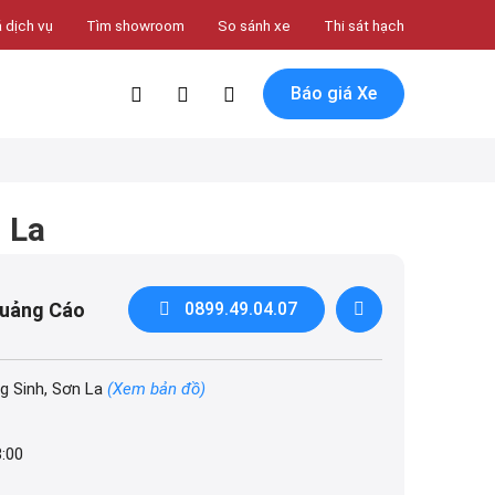
 dịch vụ
Tìm showroom
So sánh xe
Thi sát hạch
Báo giá Xe
 La
Quảng Cáo
0899.49.04.07
g Sinh, Sơn La
(Xem bản đồ)
8:00