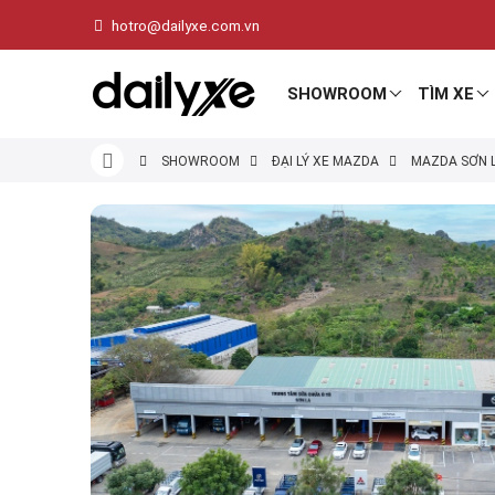
hotro@dailyxe.com.vn
SHOWROOM
TÌM XE
SHOWROOM
ĐẠI LÝ XE MAZDA
MAZDA SƠN 