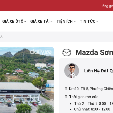
Bảng giá
GIÁ XE ÔTÔ
GIÁ XE TẢI
TIỆN ÍCH
TIN TỨC
LA
Mazda Sơn
Liên Hệ Đặt 
Km10, Tổ 5, Phường Chiền
Thời gian mở cửa:
Thứ 2 - Thứ 7: 8:00 - 1
Chủ nhật: 8:00 - 12:00