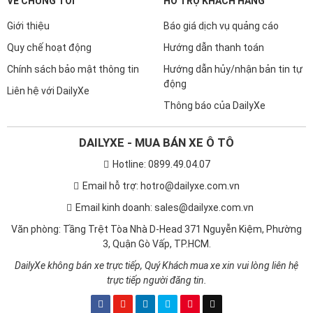
VỀ CHÚNG TÔI
HỖ TRỢ KHÁCH HÀNG
Giới thiệu
Báo giá dịch vụ quảng cáo
Quy chế hoạt động
Hướng dẫn thanh toán
Chính sách bảo mật thông tin
Hướng dẫn hủy/nhận bản tin tự
động
Liên hệ với DailyXe
Thông báo của DailyXe
DAILYXE - MUA BÁN XE Ô TÔ
Hotline: 0899.49.04.07
Email hỗ trợ: hotro@dailyxe.com.vn
Email kinh doanh: sales@dailyxe.com.vn
Văn phòng: Tầng Trệt Tòa Nhà D-Head 371 Nguyễn Kiệm, Phường
3, Quận Gò Vấp, TP.HCM.
DailyXe không bán xe trực tiếp, Quý Khách mua xe xin vui lòng liên hệ
trực tiếp người đăng tin.