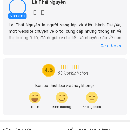
Lê Thái Nguyên
Marketing
Lê Thái Nguyên là người sáng lập và điều hành DailyXe,
một website chuyên về ô tô, cung cấp những thông tin về
thị trường ô tô, đánh giá xe chi tiết và chuyên sâu về các
dòng xe ô tô.
Xem thêm
Với niềm đam mê mãnh liệt với xe hơi, Tôi đã xây dựng
DailyXe trở thành một trong những địa chỉ tin cậy hàng
đầu cho những người yêu thích ô tô tại Việt Nam. Hãy
4.5
theo dõi tôi để cập nhật thông tin về thị trường ô tô
93 lượt bình chọn
nhanh nhất.
Bạn có thích bài viết này không?
Thích
Bình thường
Không thích