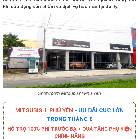
khi sửa dụng sản phẩm và dịch vụ hậu mãi tại đại lý.
Showroom Mitsubishi Phú Yên
MITSUBISHI PHÚ YÊN
- ƯU ĐÃI CỰC LỚN
TRONG THÁNG 8
HỖ TRỢ 100% PHÍ TRƯỚC BẠ + QUÀ TẶNG PHỤ KIỆN
CHÍNH HÃNG