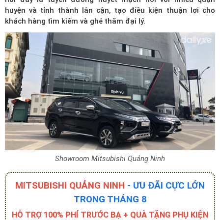
huyện và tỉnh thành lân cận, tạo điều kiện thuận lợi cho
khách hàng tìm kiếm và ghé thăm đại lý.
Showroom Mitsubishi Quảng Ninh
MITSUBISHI QUẢNG NINH
- ƯU ĐÃI CỰC LỚN
TRONG THÁNG 8
HỖ TRỢ 100% PHÍ TRƯỚC BẠ + QUÀ TẶNG PHỤ KIỆN