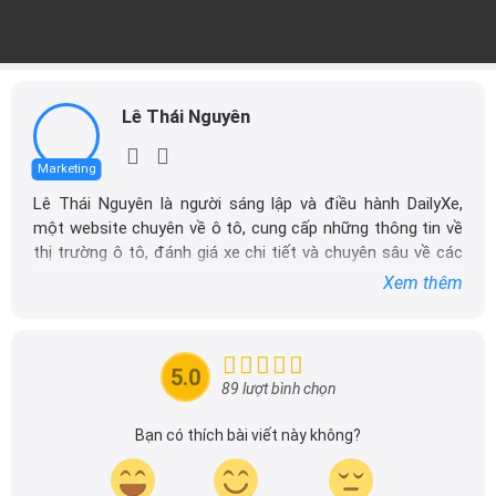
Lê Thái Nguyên
Marketing
Lê Thái Nguyên là người sáng lập và điều hành DailyXe,
một website chuyên về ô tô, cung cấp những thông tin về
thị trường ô tô, đánh giá xe chi tiết và chuyên sâu về các
dòng xe ô tô.
Xem thêm
Với niềm đam mê mãnh liệt với xe hơi, Tôi đã xây dựng
DailyXe trở thành một trong những địa chỉ tin cậy hàng
đầu cho những người yêu thích ô tô tại Việt Nam. Hãy
5.0
theo dõi tôi để cập nhật thông tin về thị trường ô tô
89 lượt bình chọn
nhanh nhất.
Bạn có thích bài viết này không?