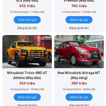
GLX (Máy dầu)
Premium (Máy dầu)
655 triệu
782 triệu
Trả hàng tháng từ:
11 triệu x 60
Trả hàng tháng từ:
13 triệu x 60
Nhận báo giá
Nhận báo giá
Đăng ký lái thử
Đăng ký lái thử
Mitsubishi Triton 4WD AT
New Mitsubishi Attrage MT
Athlete (Máy dầu)
(Máy xăng)
924 triệu
380 triệu
Trả hàng tháng từ:
15 triệu x 60
Trả hàng tháng từ:
6 triệu x 60
Nhận báo giá
Nhận báo giá
Đăng ký lái thử
Đăng ký lái thử