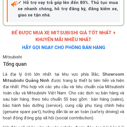
✓ Hỗ trợ vay trả góp lên đến 80%. Thủ tục mua
xe nhanh chóng, hỗ trợ đăng ký, đăng kiểm xe,
giao xe tận nhà.
ĐỂ ĐƯỢC MUA XE MITSUBISHI GIÁ TỐT NHẤT +
KHUYẾN MÃI NHIỀU NHẤT
HÃY GỌI NGAY CHO PHÒNG BÁN HÀNG
Mitsubishi
Tổng quan
Là đại lý ôtô lớn nhất tại khu vực phía Bắc,
Showroom
Mitsubishi Quảng Ninh
được trang bị thiết bị tiên tiến và hiện
đại nhất. Phù hợp với các yêu cầu và tiêu chuẩn của Mitsubishi
toàn cầu và Mitsubishi Việt Nam. Cho các dịch vụ bán hàng và
sau bán hàng…theo tiêu chuẩn 5S bao gồm : bán hàng (sales),
bảo hành bảo dưỡng (service), cung cấp phụ tùng chính hiệu
(genuine spare part), hướng dẫn lái xe an toàn (safety driving) và
hoạt động đóng góp xã hội (social contribution).