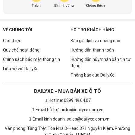
Thích
Bình thường
Không thích
VỀ CHÚNG TÔI
HỖ TRỢ KHÁCH HÀNG
Giới thiệu
Báo giá dịch vụ quảng cáo
Quy chế hoạt động
Hướng dẫn thanh toán
Chính sách bảo mật thông tin
Hướng dẫn hủy/nhận bản tin tự
động
Liên hệ với DailyXe
Thông báo của DailyXe
DAILYXE - MUA BÁN XE Ô TÔ
Hotline: 0899.49.04.07
Email hỗ trợ: hotro@dailyxe.com.vn
Email kinh doanh: sales@dailyxe.com.vn
Văn phòng: Tầng Trệt Tòa Nhà D-Head 371 Nguyễn Kiệm, Phường
3, Quận Gò Vấp, TP.HCM.