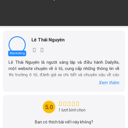
Lê Thái Nguyên
Marketing
Lê Thái Nguyên là người sáng lập và điều hành DailyXe,
một website chuyên về ô tô, cung cấp những thông tin về
thị trường ô tô, đánh giá xe chi tiết và chuyên sâu về các
dòng xe ô tô.
Xem thêm
Với niềm đam mê mãnh liệt với xe hơi, Tôi đã xây dựng
DailyXe trở thành một trong những địa chỉ tin cậy hàng
đầu cho những người yêu thích ô tô tại Việt Nam. Hãy
5.0
theo dõi tôi để cập nhật thông tin về thị trường ô tô
1 lượt bình chọn
nhanh nhất.
Bạn có thích bài viết này không?