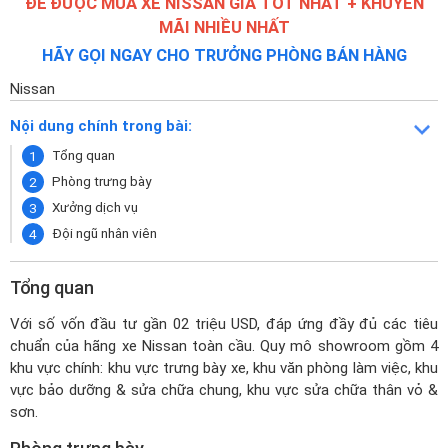
ĐỂ ĐƯỢC MUA XE NISSAN GIÁ TỐT NHẤT + KHUYẾN
MÃI NHIỀU NHẤT
HÃY GỌI NGAY CHO TRƯỞNG PHÒNG BÁN HÀNG
Nissan
Nội dung chính trong bài:
Tổng quan
Phòng trưng bày
Xưởng dịch vụ
Đội ngũ nhân viên
Tổng quan
Với số vốn đầu tư gần 02 triệu USD, đáp ứng đầy đủ các tiêu
chuẩn của hãng xe Nissan toàn cầu. Quy mô showroom gồm 4
khu vực chính: khu vực trưng bày xe, khu văn phòng làm việc, khu
vực bảo dưỡng & sửa chữa chung, khu vực sửa chữa thân vỏ &
sơn.