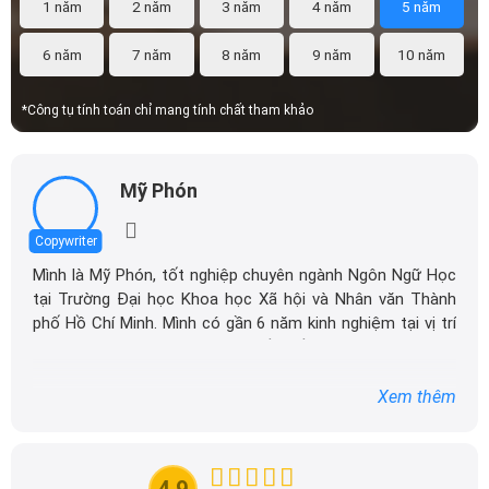
1 năm
2 năm
3 năm
4 năm
5 năm
Riêng bản Almera AL có thêm camera 360 trên gương.
6 năm
7 năm
8 năm
9 năm
10 năm
*Công tụ tính toán chỉ mang tính chất tham khảo
Mỹ Phón
Copywriter
Mình là Mỹ Phón, tốt nghiệp chuyên ngành Ngôn Ngữ Học
tại Trường Đại học Khoa học Xã hội và Nhân văn Thành
Gương chiếu hậu chỉnh điện, tích hợp đèn báo rẽ LED
phố Hồ Chí Minh. Mình có gần 6 năm kinh nghiệm tại vị trí
Content Marketing chuyên sâu về nhiều lĩnh vực như ô tô,
Mâm xe hợp kim đúc thiết kế mới, bản cao nhất lắp vành 16 inch
nội thất, thẩm mỹ,... Hiện tại mình đang công tác tại
cùng bộ lốp 205/55R16, trong khi hai bản còn lại dùng vành 15
DailyXe, chuyên sản xuất các nội dung liên quan đến ô
Xem thêm
inch có kích thước lốp là 195/65R15.
tô trong phạm vi chuyên môn và kinh nghiệm của bản
thân.
Là một người có niềm đam mê và sự hứng thú với viết