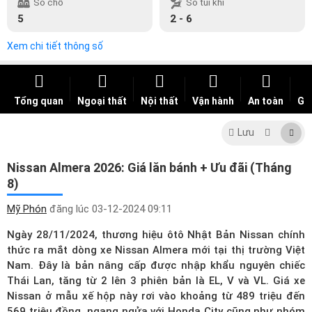
Số chỗ
Số túi khí
5
2 - 6
Xem chi tiết thông số
Tổng quan
Ngoại thất
Nội thất
Vận hành
An toàn
Giá
Lưu
Nissan Almera 2026: Giá lăn bánh + Ưu đãi (Tháng
8)
Mỹ Phón
đăng lúc
03-12-2024 09:11
Ngày 28/11/2024, thương hiệu ôtô Nhật Bản Nissan chính
thức ra mắt dòng xe Nissan Almera mới tại thị trường Việt
Nam. Đây là bản nâng cấp được nhập khẩu nguyên chiếc
Thái Lan, tăng từ 2 lên 3 phiên bản là EL, V và VL.
Giá xe
Nissan
ở mẫu xế hộp này rơi vào khoảng từ 489 triệu đến
569 triệu đồng, ngang ngửa với Honda City cũng như nhóm