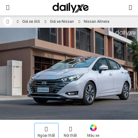
Giá xe ôtô
Giá xe Nissan
Nissan Almera
Ngoại thất
Nội thất
Màu xe