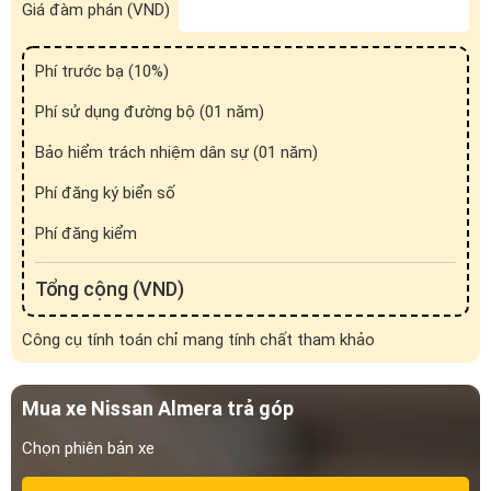
Giá đàm phán (VND)
Phí trước bạ (
10
%)
Cụm đèn pha LED dạng boomerang và dải LED chạy ban ngày
Phí sử dụng đường bộ (01 năm)
Cản trước xe Nissan Almera mới được thiết kế gọn gàng, giúp
Bảo hiểm trách nhiệm dân sự (01 năm)
tăng cường tính khí động học, đồng thời tạo ra diện mạo trẻ
trung, thể thao và mạnh mẽ hơn.
Phí đăng ký biển số
Phí đăng kiểm
Tổng cộng (VND)
Công cụ tính toán chỉ mang tính chất tham khảo
Mua xe Nissan Almera trả góp
Chọn phiên bản xe
Cản trước thiết kế gọn gàng, đậm chất thể thao