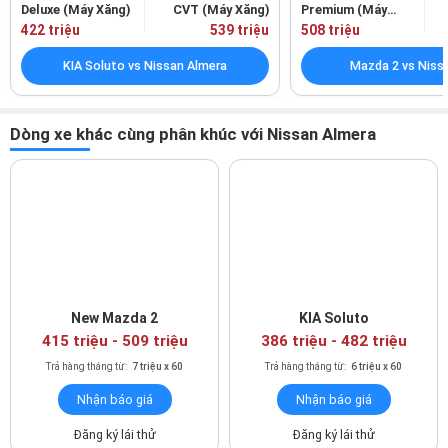
Deluxe (Máy Xăng)
CVT (Máy Xăng)
Premium (Máy
xăng)
422 triệu
539 triệu
508 triệu
KIA Soluto vs Nissan Almera
Mazda 2 vs Niss
Dòng xe khác cùng phân khúc với Nissan Almera
Nội thất xe rộng rãi, tiện nghi và linh hoạt
Khu điều khiển trung tâm hiện đại và tinh tế, ghi dấu ấn với thiết
kế “Nissan Gliding Wing” - lấy cảm hứng từ đôi cánh chim ưng
mở rộng. Vô lăng D-Cut thể thao bọc Urethane trên 2 bản
New Mazda 2
KIA Soluto
thường và bọc da trên bản cao cấp, tích hợp nút bấm điều khiển
415 triệu
-
509 triệu
386 triệu
-
482 triệu
trên tất cả các phiên bản.
Trả hàng tháng từ:
7 triệu x 60
Trả hàng tháng từ:
6 triệu x 60
Nhận báo giá
Nhận báo giá
Đăng ký lái thử
Đăng ký lái thử