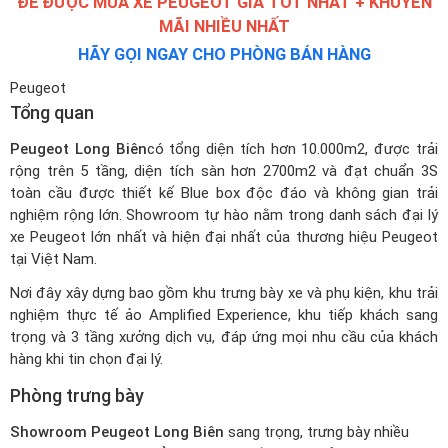
ĐỂ ĐƯỢC MUA XE PEUGEOT GIÁ TỐT NHẤT + KHUYẾN
MÃI NHIỀU NHẤT
HÃY GỌI NGAY CHO PHÒNG BÁN HÀNG
Peugeot
Tổng quan
Peugeot Long Biên
có tổng diện tích hơn 10.000m2, được trải
rộng trên 5 tầng, diện tích sàn hơn 2700m2 và đạt chuẩn 3S
toàn cầu được thiết kế Blue box độc đáo và không gian trải
nghiệm rộng lớn. Showroom tự hào nằm trong
danh sách đại lý
xe Peugeot
lớn nhất và hiện đại nhất của thương hiệu Peugeot
tại Việt Nam.
Nơi đây xây dựng bao gồm khu trưng bày xe và phụ kiện, khu trải
nghiệm thực tế ảo Amplified Experience, khu tiếp khách sang
trọng và 3 tầng xưởng dịch vụ, đáp ứng mọi nhu cầu của khách
hàng khi tin chọn đại lý.
Phòng trưng bày
Showroom Peugeot Long Biên
sang trọng, trưng bày nhiều