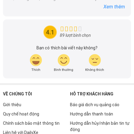
dòng xe ô tô.
Xem thêm
Với niềm đam mê mãnh liệt với xe hơi, Tôi đã xây dựng
DailyXe trở thành một trong những địa chỉ tin cậy hàng
đầu cho những người yêu thích ô tô tại Việt Nam. Hãy
4.1
theo dõi tôi để cập nhật thông tin về thị trường ô tô
89 lượt bình chọn
nhanh nhất.
Bạn có thích bài viết này không?
Thích
Bình thường
Không thích
VỀ CHÚNG TÔI
HỖ TRỢ KHÁCH HÀNG
Giới thiệu
Báo giá dịch vụ quảng cáo
Quy chế hoạt động
Hướng dẫn thanh toán
Chính sách bảo mật thông tin
Hướng dẫn hủy/nhận bản tin tự
động
Liên hệ với DailyXe