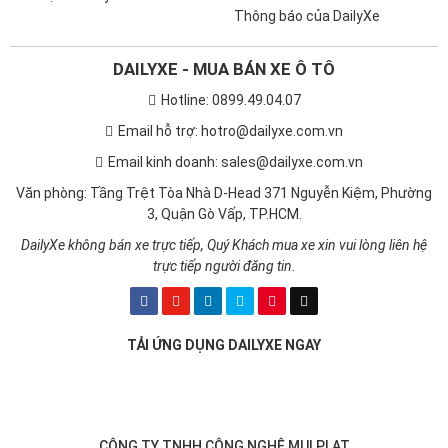
Thông báo của DailyXe
DAILYXE - MUA BÁN XE Ô TÔ
Hotline: 0899.49.04.07
Email hỗ trợ: hotro@dailyxe.com.vn
Email kinh doanh: sales@dailyxe.com.vn
Văn phòng: Tầng Trệt Tòa Nhà D-Head 371 Nguyễn Kiệm, Phường
3, Quận Gò Vấp, TP.HCM.
DailyXe không bán xe trực tiếp, Quý Khách mua xe xin vui lòng liên hệ
trực tiếp người đăng tin.
TẢI ỨNG DỤNG DAILYXE NGAY
CÔNG TY TNHH CÔNG NGHỆ MULPLAT