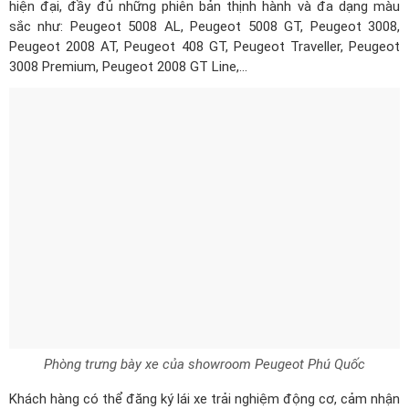
hiện đại, đầy đủ những phiên bản thịnh hành và đa dạng màu
sắc như: Peugeot 5008 AL, Peugeot 5008 GT, Peugeot 3008,
Peugeot 2008 AT, Peugeot 408 GT, Peugeot Traveller, Peugeot
3008 Premium, Peugeot 2008 GT Line,...
Phòng trưng bày xe của showroom Peugeot Phú Quốc
Khách hàng có thể đăng ký lái xe trải nghiệm động cơ, cảm nhận
cảm giác lái đầy phấn khích và thú vị. Bên cạnh đó, khi đến với
đại lý, khách hàng có thể tận hưởng cảm giác thoải mái tại