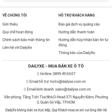
VỀ CHÚNG TÔI
kiến thức thú vị và hữu ích được chia sẻ mỗi ngày ngay tại
HỖ TRỢ KHÁCH HÀNG
DailyXe nhé!
Giới thiệu
Báo giá dịch vụ quảng cáo
Quy chế hoạt động
Hướng dẫn thanh toán
Chính sách bảo mật thông tin
Hướng dẫn hủy/nhận bản tin tự
động
Liên hệ với DailyXe
Thông báo của DailyXe
DAILYXE - MUA BÁN XE Ô TÔ
Hotline: 0899.49.04.07
Email hỗ trợ: hotro@dailyxe.com.vn
Email kinh doanh: sales@dailyxe.com.vn
Văn phòng: Tầng Trệt Tòa Nhà D-Head 371 Nguyễn Kiệm, Phường
3, Quận Gò Vấp, TP.HCM.
DailyXe không bán xe trực tiếp, Quý Khách mua xe xin vui lòng liên hệ
trực tiếp người đăng tin.