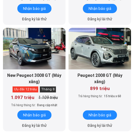
Đăng ký lái thử
Đăng ký lái thử
New Peugeot 3008 GT (Máy
Peugeot 2008 GT (Máy
xăng)
xăng)
899 triệu
Ưu đãi 12 triệu
Tháng 8
Trả hàng tháng từ:
15 triệu x 60
1.097 triệu
1.109 triệu
Trả hàng tháng từ:
Đang cập nhật
Nhận báo giá
Nhận báo giá
Đăng ký lái thử
Đăng ký lái thử