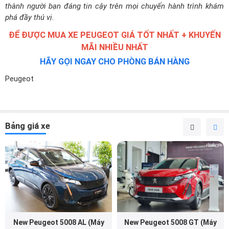
ĐỂ ĐƯỢC MUA XE PEUGEOT GIÁ TỐT NHẤT + KHUYẾN
MÃI NHIỀU NHẤT
HÃY GỌI NGAY CHO PHÒNG BÁN HÀNG
Peugeot
Bảng giá xe
New Peugeot 5008 AL (Máy
New Peugeot 5008 GT (Máy
xăng)
xăng)
Ưu đãi 25 triệu
Tháng 8
Ưu đãi 27 triệu
Tháng 8