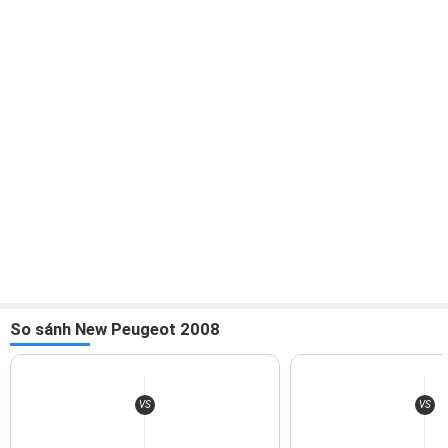
mang đến không gian sang trọng và hiện đại. Cách bố trí các chi
tiết cũng như chất liệu được sử dụng đều gợi lên cảm giác về
một chiếc phi cơ cao cấp.
So sánh New Peugeot 2008
Không gian nội thất rộng rãi và thoáng đãng
Vô lăng 2 chấu bọc da với thiết kế độc đáo, tích hợp các nút
bấm và lẫy chuyển số thông minh, mang đến sự tiện lợi tối đa