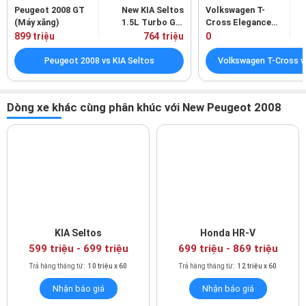
cho người lái. Màn hình 3D i-Cockpit kỹ thuật số hiện đại, được
Peugeot 2008 GT
New KIA Seltos
Volkswagen T-
bố trí ngay phía sau vô lăng, là điểm nhấn công nghệ, hiển thị
(Máy xăng)
1.5L Turbo GT-
Cross Elegance
đầy đủ các thông số vận hành của xe.
Line (Máy xăng)
(Máy xăng)
899 triệu
764 triệu
0
Peugeot 2008 vs KIA Seltos
Dòng xe khác cùng phân khúc với New Peugeot 2008
KIA Seltos
Honda HR-V
599 triệu
-
699 triệu
699 triệu
-
869 triệu
Vô lăng 2 chấu bọc da với thiết kế độc đáo
Trả hàng tháng từ:
10 triệu x 60
Trả hàng tháng từ:
12 triệu x 60
Nhận báo giá
Nhận báo giá