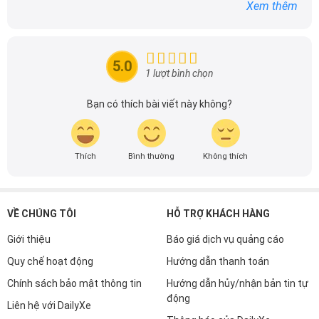
dòng xe ô tô.
Xem thêm
Với niềm đam mê mãnh liệt với xe hơi, Tôi đã xây dựng
DailyXe trở thành một trong những địa chỉ tin cậy hàng
đầu cho những người yêu thích ô tô tại Việt Nam. Hãy
5.0
theo dõi tôi để cập nhật thông tin về thị trường ô tô
1 lượt bình chọn
nhanh nhất.
Bạn có thích bài viết này không?
Thích
Bình thường
Không thích
VỀ CHÚNG TÔI
HỖ TRỢ KHÁCH HÀNG
Giới thiệu
Báo giá dịch vụ quảng cáo
Quy chế hoạt động
Hướng dẫn thanh toán
Chính sách bảo mật thông tin
Hướng dẫn hủy/nhận bản tin tự
động
Liên hệ với DailyXe