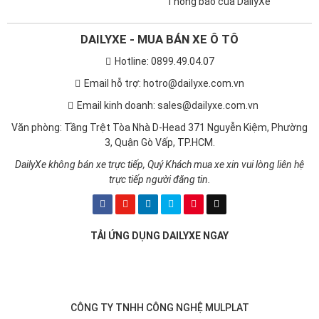
Thông báo của DailyXe
DAILYXE - MUA BÁN XE Ô TÔ
Hotline: 0899.49.04.07
Email hỗ trợ: hotro@dailyxe.com.vn
Email kinh doanh: sales@dailyxe.com.vn
Văn phòng: Tầng Trệt Tòa Nhà D-Head 371 Nguyễn Kiệm, Phường
3, Quận Gò Vấp, TP.HCM.
DailyXe không bán xe trực tiếp, Quý Khách mua xe xin vui lòng liên hệ
trực tiếp người đăng tin.
TẢI ỨNG DỤNG DAILYXE NGAY
CÔNG TY TNHH CÔNG NGHỆ MULPLAT