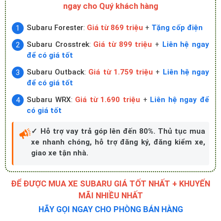
ngay cho Quý khách hàng
Subaru Forester
:
Giá từ 869 triệu
+
Tặng cốp điện
Subaru
Crosstrek
:
Giá từ 899 triệu
+
Liên hệ ngay
để có giá tốt
Subaru Outback
:
Giá từ 1.759 triệu
+
Liên hệ ngay
để có giá tốt
Subaru
WRX
:
Giá từ 1.690 triệu
+
Liên hệ ngay để
có giá tốt
✓ Hỗ trợ vay trả góp lên đến 80%. Thủ tục mua
xe nhanh chóng, hỗ trợ đăng ký, đăng kiểm xe,
giao xe tận nhà.
ĐỂ ĐƯỢC MUA XE SUBARU GIÁ TỐT NHẤT + KHUYẾN
MÃI NHIỀU NHẤT
HÃY GỌI NGAY CHO PHÒNG BÁN HÀNG