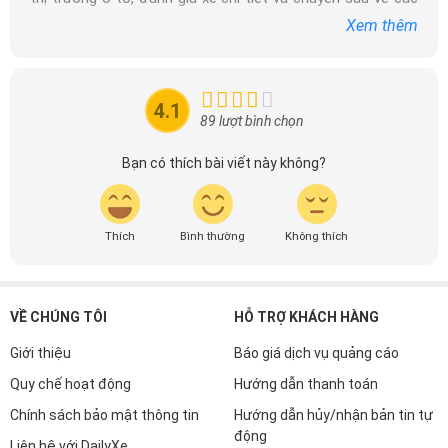
dòng xe ô tô.
Xem thêm
Với niềm đam mê mãnh liệt với xe hơi, Tôi đã xây dựng
DailyXe trở thành một trong những địa chỉ tin cậy hàng
đầu cho những người yêu thích ô tô tại Việt Nam. Hãy
4.1
theo dõi tôi để cập nhật thông tin về thị trường ô tô
89 lượt bình chọn
nhanh nhất.
Bạn có thích bài viết này không?
Thích
Bình thường
Không thích
VỀ CHÚNG TÔI
HỖ TRỢ KHÁCH HÀNG
Giới thiệu
Báo giá dịch vụ quảng cáo
Quy chế hoạt động
Hướng dẫn thanh toán
Chính sách bảo mật thông tin
Hướng dẫn hủy/nhận bản tin tự
động
Liên hệ với DailyXe