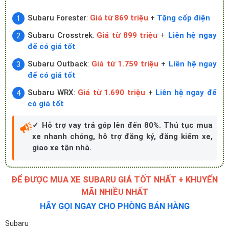
Subaru Forester
:
Giá từ 869 triệu
+
Tặng cốp điện
Subaru
Crosstrek
:
Giá từ 899 triệu
+
Liên hệ ngay
để có giá tốt
Subaru Outback
:
Giá từ 1.759 triệu
+
Liên hệ ngay
để có giá tốt
Subaru
WRX
:
Giá từ 1.690 triệu
+
Liên hệ ngay để
có giá tốt
✓ Hỗ trợ vay trả góp lên đến 80%. Thủ tục mua
xe nhanh chóng, hỗ trợ đăng ký, đăng kiểm xe,
giao xe tận nhà.
ĐỂ ĐƯỢC MUA XE SUBARU GIÁ TỐT NHẤT + KHUYẾN
MÃI NHIỀU NHẤT
HÃY GỌI NGAY CHO PHÒNG BÁN HÀNG
Subaru