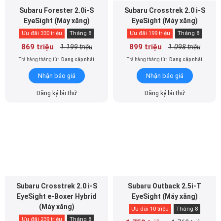
Subaru Forester 2.0i-S
Subaru Crosstrek 2.0 i-S
EyeSight (Máy xăng)
EyeSight (Máy xăng)
Ưu đãi 330 triệu
Tháng 8
Ưu đãi 199 triệu
Tháng 8
869 triệu
899 triệu
1.199 triệu
1.098 triệu
Trả hàng tháng từ:
Đang cập nhật
Trả hàng tháng từ:
Đang cập nhật
Nhận báo giá
Nhận báo giá
Đăng ký lái thử
Đăng ký lái thử
Subaru Crosstrek 2.0 i-S
Subaru Outback 2.5i-T
EyeSight e-Boxer Hybrid
EyeSight (Máy xăng)
(Máy xăng)
Ưu đãi 10 triệu
Tháng 8
Ưu đãi 239 triệu
Tháng 8