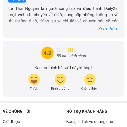
Lê Thái Nguyên là người sáng lập và điều hành DailyXe,
một website chuyên về ô tô, cung cấp những thông tin về
thị trường ô tô, đánh giá xe chi tiết và chuyên sâu về các
dòng xe ô tô.
Xem thêm
Với niềm đam mê mãnh liệt với xe hơi, Tôi đã xây dựng
DailyXe trở thành một trong những địa chỉ tin cậy hàng
đầu cho những người yêu thích ô tô tại Việt Nam. Hãy
4.2
theo dõi tôi để cập nhật thông tin về thị trường ô tô
89 lượt bình chọn
nhanh nhất.
Bạn có thích bài viết này không?
Thích
Bình thường
Không thích
VỀ CHÚNG TÔI
HỖ TRỢ KHÁCH HÀNG
Giới thiệu
Báo giá dịch vụ quảng cáo