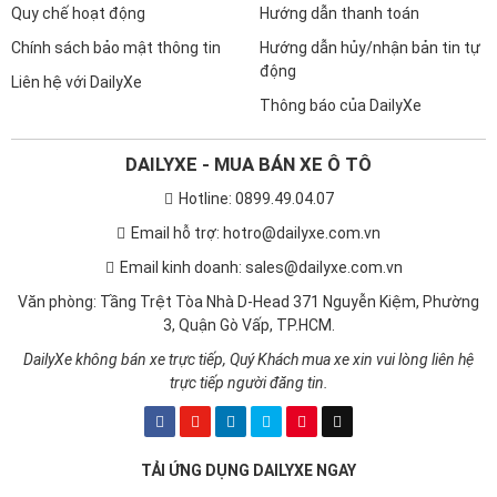
Quy chế hoạt động
Hướng dẫn thanh toán
Chính sách bảo mật thông tin
Hướng dẫn hủy/nhận bản tin tự
động
Liên hệ với DailyXe
Thông báo của DailyXe
DAILYXE - MUA BÁN XE Ô TÔ
Hotline: 0899.49.04.07
Email hỗ trợ: hotro@dailyxe.com.vn
Email kinh doanh: sales@dailyxe.com.vn
Văn phòng: Tầng Trệt Tòa Nhà D-Head 371 Nguyễn Kiệm, Phường
3, Quận Gò Vấp, TP.HCM.
DailyXe không bán xe trực tiếp, Quý Khách mua xe xin vui lòng liên hệ
trực tiếp người đăng tin.
TẢI ỨNG DỤNG DAILYXE NGAY