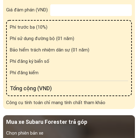
trợ tự động điều chỉnh theo góc lái. Nếu như phiên bản Subaru
Giá đàm phán (VND)
Forester 2.0 i-S EyeSight có dải LED ban ngày vẫn giữ nguyên
kiểu thiết kế hình chữ “C” độc đáo, thì trên 2 phiên bản còn lại
chỉ bao gồm một dải mi dài phía trên.
Phí trước bạ (
10
%)
Phí sử dụng đường bộ (01 năm)
Bảo hiểm trách nhiệm dân sự (01 năm)
Phí đăng ký biển số
Phí đăng kiểm
Tổng cộng (VND)
Công cụ tính toán chỉ mang tính chất tham khảo
Cụm đèn chiếu sáng công nghệ mới
Mua xe Subaru Forester trả góp
Cặp hốc gió đối xứng hai bên mở rộng với 3 thanh ngang trang
trí sơn đen hoặc mạ chrome tùy phiên bản nhấn mạnh vẻ cá
Chọn phiên bản xe
tính. Vị trí này tích hợp tùy chọn đèn sương mù LED trên bản cao