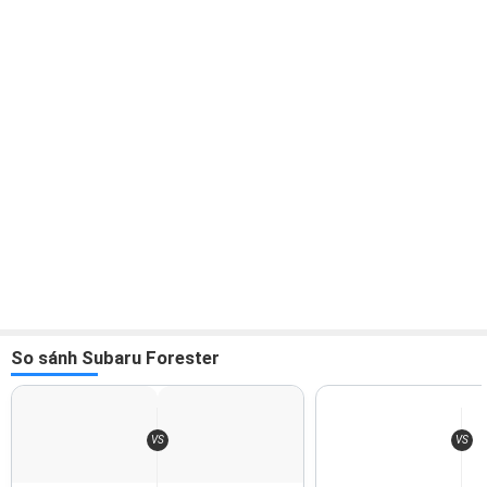
Subaru Forester sở hữu không gian nội thất rộng rãi nhiều tiện
nghi
Thiết kế mặt taplo hình vòng cung, thoải dần về hai bên cột A
với cách bố trí cân đối. Màu nội thất đen từ da và nhựa mềm
được gia công tỉ mỉ với độ hoàn thiện rất cao.
So sánh Subaru Forester