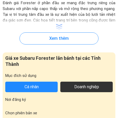
Đánh giá Forester ở phần đầu xe mang đặc trưng riêng của
Subaru với phần nắp capo thấp và mở rộng theo phương ngang.
Tại vị trí trung tâm đầu xe là sự xuất hiện của bộ lưới tản nhiệt
đa giác sơn đen. Các họa tiết trang trí bên trong cũng được làm
mới nổi bật. Hai ốp kim loại màu xám tinh tế phía trên nâng đỡ
lấy logo thương hiệu nằm chính giữa.
Xem thêm
Giá xe Subaru Forester lăn bánh tại các Tỉnh
Thành
Mục đích sử dụng
Cá nhân
Doanh nghiệp
Nơi đăng ký
Mặt calang hình lục giác điển hình của Subaru
Chọn phiên bản xe
Cụm đèn pha LED với tạo hình hiện đại, sắc sảo, đồng thời hỗ