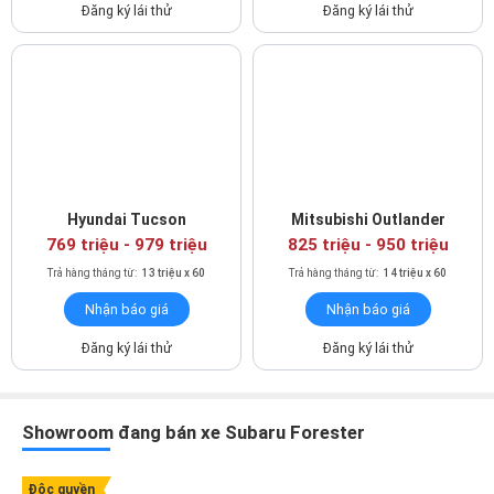
Đăng ký lái thử
Đăng ký lái thử
Vô lăng bọc da tích hợp các phím bấm tiện nghi
Đặt phía sau vô lăng Subaru Forester là màn hình kỹ thuật thiết
kế hai đồng hồ lớn, dạng analog truyền thống kết hợp một màn
hình LCD đặt giữa hiển thị sắc nét và đầy đủ các thông số vận
hành của xe.
Ở trung tâm xe, màn hình giải trí đặt dọc có kích thước 8 inch,
Hyundai Tucson
Mitsubishi Outlander
có khả năng kết nối thông minh tích hợp dẫn đường, cho phép
769 triệu
-
979 triệu
825 triệu
-
950 triệu
kết nối Apple CarPlay/ Android Auto cùng nhiều ứng dụng giải trí
Trả hàng tháng từ:
13 triệu x 60
Trả hàng tháng từ:
14 triệu x 60
khác.
Nhận báo giá
Nhận báo giá
Đăng ký lái thử
Đăng ký lái thử
Showroom đang bán xe Subaru Forester
Độc quyền