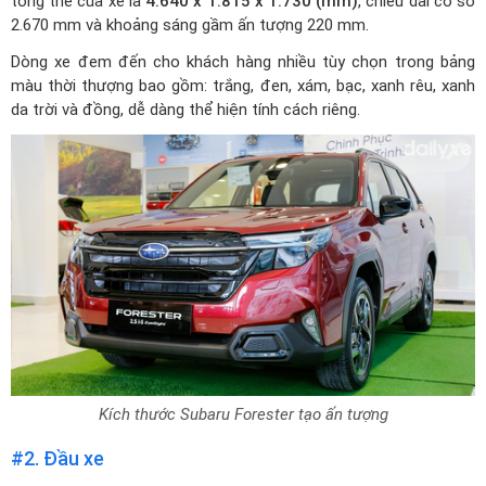
tổng thể của xe là
4.640 x 1.815 x 1.730 (mm)
, chiều dài cơ sở
2.670 mm và khoảng sáng gầm ấn tượng 220 mm.
Dòng xe đem đến cho khách hàng nhiều tùy chọn trong bảng
màu thời thượng bao gồm: trắng, đen, xám, bạc, xanh rêu, xanh
da trời và đồng, dễ dàng thể hiện tính cách riêng.
Kích thước Subaru Forester tạo ấn tượng
#2. Đầu xe