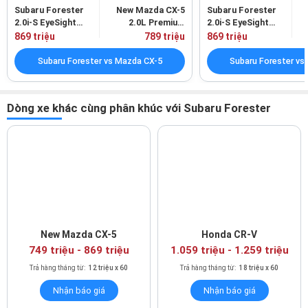
Subaru Forester
New Mazda CX-5
Subaru Forester
2.0i-S EyeSight
2.0L Premium
2.0i-S EyeSight
Thiết kế mặt taplo hình vòng cung
(Máy xăng)
(Máy xăng)
(Máy xăng)
869 triệu
789 triệu
869 triệu
Subaru Forester được trang bị vô lăng 3 chấu bọc da có thiết kế
Subaru Forester vs Mazda CX-5
Subaru Forester vs
hài hòa giữa yếu tố hiện đại và thể thao, tích hợp 17 nút chức
năng. Cụm đồng hồ hiển thị thông tin vận hành phía sau vô lăng
có thiết kế đơn giản với dạng analog truyền thống kết hợp một
Dòng xe khác cùng phân khúc với Subaru Forester
màn hình LCD đặt giữa.
New Mazda CX-5
Honda CR-V
749 triệu
-
869 triệu
1.059 triệu
-
1.259 triệu
Trả hàng tháng từ:
12 triệu x 60
Trả hàng tháng từ:
18 triệu x 60
Nhận báo giá
Nhận báo giá