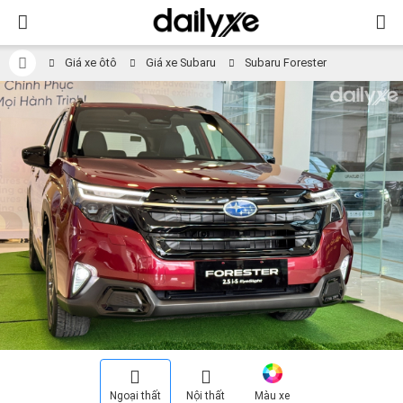
Giá xe ôtô
Giá xe Subaru
Subaru Forester
Ngoại thất
Nội thất
Màu xe