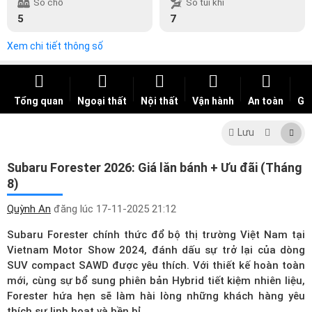
Số chỗ
Số túi khí
5
7
Xem chi tiết thông số
Tổng quan
Ngoại thất
Nội thất
Vận hành
An toàn
Giá
Lưu
Subaru Forester 2026: Giá lăn bánh + Ưu đãi (Tháng
8)
Quỳnh An
đăng lúc
17-11-2025 21:12
Subaru Forester chính thức đổ bộ thị trường Việt Nam tại
Vietnam Motor Show 2024, đánh dấu sự trở lại của dòng
SUV compact SAWD được yêu thích. Với thiết kế hoàn toàn
mới, cùng sự bổ sung phiên bản Hybrid tiết kiệm nhiên liệu,
Forester hứa hẹn sẽ làm hài lòng những khách hàng yêu
thích sự linh hoạt và bền bỉ.