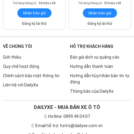
Trả hàng tháng từ:
26 triệu x 60
Trả hàng tháng từ:
33 triệu x 60
Nhận báo giá
Nhận báo giá
Đăng ký lái thử
Đăng ký lái thử
VỀ CHÚNG TÔI
HỖ TRỢ KHÁCH HÀNG
Giới thiệu
Báo giá dịch vụ quảng cáo
Quy chế hoạt động
Hướng dẫn thanh toán
Chính sách bảo mật thông tin
Hướng dẫn hủy/nhận bản tin tự
động
Ghế ngồi êm ái và nhiều chức năng điều khiển
Liên hệ với DailyXe
Thông báo của DailyXe
Hàng ghế sau có đầy đủ 3 tựa đầu tích hợp bệ tỳ tay trong lưng
ghế giữa. Dù không thể điều chỉnh tiến lùi nhưng hành khách vẫn
DAILYXE - MUA BÁN XE Ô TÔ
có được khoảng duỗi chân rộng rãi cùng khoảng trần thoáng.
Hotline: 0899.49.04.07
Email hỗ trợ: hotro@dailyxe.com.vn