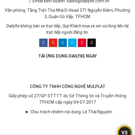
Email kinh doanh: sales@dailyxe.com.vn
Văn phòng: Tầng Trệt Tòa Nhà D-Head 371 Nguyễn Kiệm, Phường
3, Quận Gò Vấp, TP.HCM.
DailyXe không bán xe trực tiếp, Quý Khách mua xe xin vui lòng liên hệ
trực tiếp người đăng tin.
TẢI ỨNG DỤNG DAILYXE NGAY
Hàng ghế thứ hai rộng rãi và linh hoạt
Subaru Forester sở hữu dung tích khoang hành lý tiêu chuẩn đạt
CÔNG TY TNHH CÔNG NGHỆ MULPLAT
1.003L đáp ứng tốt nhu cầu du lịch dài ngày cho cả 5 hành khách
Giấy phép số 27/GP-STTTT do Sở Thông tin và Truyền thông
trên xe. Khi gập phẳng hàng ghế thứ 2 theo tỷ lệ 60:40, con số
TP.HCM cấp ngày 04-07-2017
này tăng lên đến 2.008L.
➤
Chịu trách nhiệm nội dung: Lê Thái Nguyên
VS