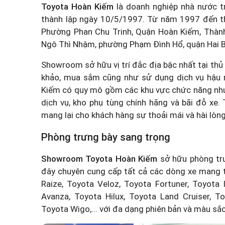
Toyota Hoàn Kiếm
là doanh nghiệp nhà nước t
thành lập ngày 10/5/1997. Từ năm 1997 đến th
Phường Phan Chu Trinh, Quận Hoàn Kiếm, Thành
Ngô Thì Nhậm, phường Phạm Đình Hổ, quận Hai B
Showroom sở hữu vị trí đắc địa bậc nhất tại th
khảo, mua sắm cũng như sử dụng dịch vụ hậu m
Kiếm có quy mô gồm các khu vực chức năng như 
dịch vụ, kho phụ tùng chính hãng và bãi đỗ xe.
mang lại cho khách hàng sự thoải mái và hài lòng
Phòng trưng bày sang trọng
Showroom Toyota Hoàn Kiếm
sở hữu phòng trư
đây chuyên cung cấp tất cả các dòng xe mang 
Raize, Toyota Veloz, Toyota Fortuner, Toyota 
Avanza, Toyota Hilux, Toyota Land Cruiser, T
Toyota Wigo,... với đa dạng phiên bản và màu sắc