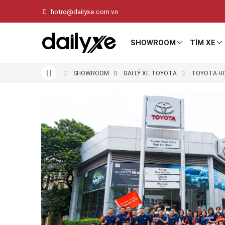
hotro@dailyxe.com.vn
SHOWROOM
TÌM XE
SHOWROOM
ĐẠI LÝ XE TOYOTA
TOYOTA HO