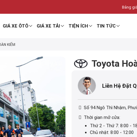
Bảng giá
GIÁ XE ÔTÔ
GIÁ XE TẢI
TIỆN ÍCH
TIN TỨC
ÀN KIẾM
Toyota Ho
Liên Hệ Đặt 
Số 94 Ngô Thì Nhậm, Phư
Thời gian mở cửa:
Thứ 2 - Thứ 7: 8:00 - 1
Chủ nhật: 8:00 - 12:00