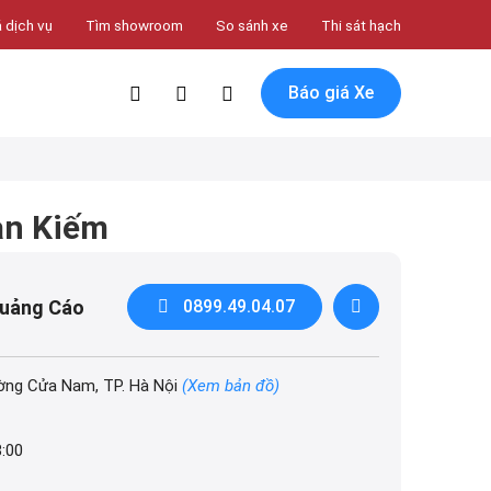
 dịch vụ
Tìm showroom
So sánh xe
Thi sát hạch
Báo giá Xe
àn Kiếm
Quảng Cáo
0899.49.04.07
ờng Cửa Nam, TP. Hà Nội
(Xem bản đồ)
8:00