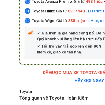
Toyota Avanza Premio
: Giá từ
498 triệu
Toyota Hilux
: Giá từ
691 triệu
-
LH trực t
Toyota Wigo
: Giá từ
388 triệu
-
LH trực t
✓ Giá trên là giá hãng công bố. Để 
Quý khách vui lòng liên hệ trực tiếp
✓ Hỗ trợ vay trả góp lên đến 80%.
kiểm xe, giao xe tận nhà.
ĐỂ ĐƯỢC MUA XE TOYOTA GIÁ
HÃY GỌI NGA
Toyota
Tổng quan về Toyota Hoàn Kiếm