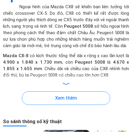
Ngoại hình của
Mazda CX8
sẽ khiến bạn liên tưởng tới
chiếc crossover CX-5. Do đó, CX8 có thiết kế rất được lòng
những người yêu thích dòng xe CX5 trước đây với vẻ ngoài thanh
lịch, sang trọng và tinh tế. Còn
Peugeot 5008
sở hữu ngoại hình
theo phong cách thể thao đậm chất Châu Âu. Peugeot 5008 là
sự lựa chọn phù hợp cho những khách hàng muốn trải nghiệm
cảm giác lái mới mẻ, trẻ trung cùng với chế độ bảo hành lâu dài.
Mazda CX-8
có kích thước tổng thể dài x rộng x cao lần lượt là
4.900 x 1.840 x 1.730 mm
, còn
Peugeot 5008
là
4.670 x
1.855 x 1.655 mm
. Chiều dài và chiều cao của CX8 nhỉnh hơn
đối thủ, bù lại Peugeot 5008 có chiều cao lớn hơn CX8.
Mazda CX-8
Peugeot 5008
Không chỉ vậy, CX-8 có khoảng sáng gầm xe lên tới 200 mm
Xem thêm
nhỉnh hơn đối thủ chỉ có gầm cao 165 mm. Bởi vậy, CX8 cho khả
năng vượt chướng ngại vật, băng qua các vũng nước ngập hiệu
quả hơn đối thủ.
So sánh thông số kỹ thuật
CX-8 được trang bị đèn trước LED dạng dẹp cho phép tự động