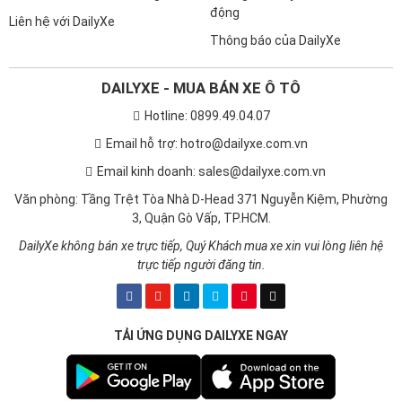
Mazda CX-8
Peugeot 5008
động
Liên hệ với DailyXe
Cả 2 mẫu xe đều được trang bị ghế ngồi bọc da sang trọng. Nếu
Thông báo của DailyXe
như Mazda CX8 có thiết kế ghế lái chỉnh điện 10 hướng thì
Peugeot có ghế lái chỉnh điện, đi cùng tính năng sưởi, massage
DAILYXE - MUA BÁN XE Ô TÔ
đa điểm và nhớ vị trí thông minh.
Hotline: 0899.49.04.07
Email hỗ trợ: hotro@dailyxe.com.vn
Email kinh doanh: sales@dailyxe.com.vn
Văn phòng: Tầng Trệt Tòa Nhà D-Head 371 Nguyễn Kiệm, Phường
3, Quận Gò Vấp, TP.HCM.
DailyXe không bán xe trực tiếp, Quý Khách mua xe xin vui lòng liên hệ
trực tiếp người đăng tin.
TẢI ỨNG DỤNG DAILYXE NGAY