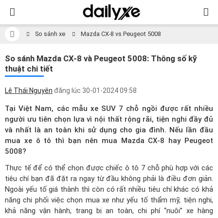
So sánh xe
Mazda CX-8 vs Peugeot 5008
So sánh Mazda CX-8 và Peugeot 5008: Thông số kỹ
thuật chi tiết
Lê Thái Nguyên
đăng lúc
30-01-2024 09:58
Tại Việt Nam, các mẫu xe SUV 7 chỗ ngồi được rất nhiều
người ưu tiên chọn lựa vì nội thất rộng rãi, tiện nghi đầy đủ
và nhất là an toàn khi sử dụng cho gia đình. Nếu lần đầu
mua xe ô tô thì bạn nên mua Mazda CX-8 hay Peugeot
5008?
Thực tế để có thể chọn được chiếc ô tô 7 chỗ phù hợp với các
tiêu chí bạn đã đặt ra ngay từ đầu không phải là điều đơn giản.
Ngoài yếu tố giá thành thì còn có rất nhiều tiêu chí khác có khả
năng chi phối việc chọn mua xe như yếu tố thẩm mỹ, tiện nghi,
khả năng vận hành, trang bị an toàn, chi phí “nuôi” xe hàng