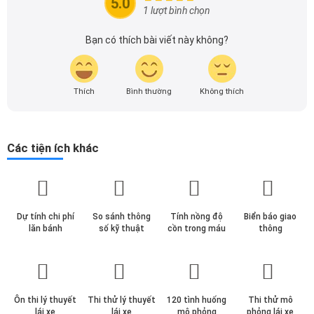
5.0
theo dõi tôi để cập nhật thông tin về thị trường ô tô
1 lượt bình chọn
nhanh nhất.
Bạn có thích bài viết này không?
Thích
Bình thường
Không thích
Các tiện ích khác
Dự tính chi phí
So sánh thông
Tính nồng độ
Biển báo giao
lăn bánh
số kỹ thuật
cồn trong máu
thông
Ôn thi lý thuyết
Thi thử lý thuyết
120 tình huống
Thi thử mô
lái xe
lái xe
mô phỏng
phỏng lái xe