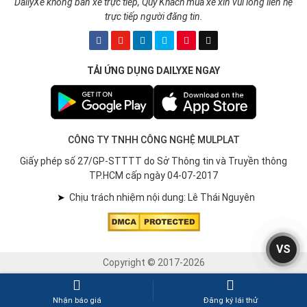
DailyXe không bán xe trực tiếp, Quý Khách mua xe xin vui lòng liên hệ
trực tiếp người đăng tin.
TẢI ỨNG DỤNG DAILYXE NGAY
CÔNG TY TNHH CÔNG NGHỆ MULPLAT
Giấy phép số 27/GP-STTTT do Sở Thông tin và Truyền thông
TP.HCM cấp ngày 04-07-2017
➤
Chịu trách nhiệm nội dung: Lê Thái Nguyên
VS
Copyright © 2017-2026
Nhận báo giá
Đăng ký lái thử