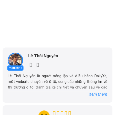
Lê Thái Nguyên
Marketing
Lê Thái Nguyên là người sáng lập và điều hành DailyXe,
một website chuyên về ô tô, cung cấp những thông tin về
thị trường ô tô, đánh giá xe chi tiết và chuyên sâu về các
dòng xe ô tô.
Xem thêm
Với niềm đam mê mãnh liệt với xe hơi, Tôi đã xây dựng
DailyXe trở thành một trong những địa chỉ tin cậy hàng
đầu cho những người yêu thích ô tô tại Việt Nam. Hãy