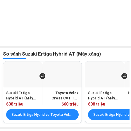
So sánh Suzuki Ertiga Hybrid AT (Máy xăng)
Suzuki Ertiga
Toyota Veloz
Suzuki Ertiga
H
Hybrid AT (Máy
Cross CVT Top
Hybrid AT (Máy
xăng)
(Máy xăng)
xăng)
608 triệu
660 triệu
608 triệu
Suzuki Ertiga Hybrid vs Toyota Veloz Cross