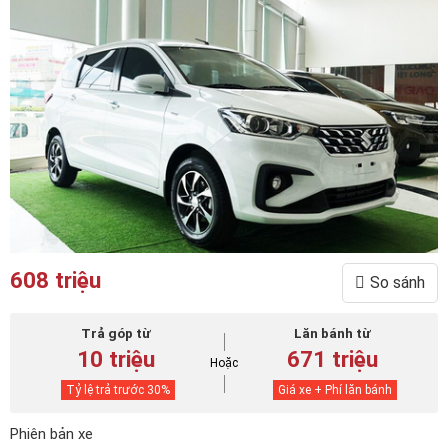
608 triệu
So sánh
Trả góp từ
Lăn bánh từ
10 triệu
671 triệu
Hoặc
Tỷ lệ trả trước
30
%
Giá xe + Phí lăn bánh
Phiên bản xe