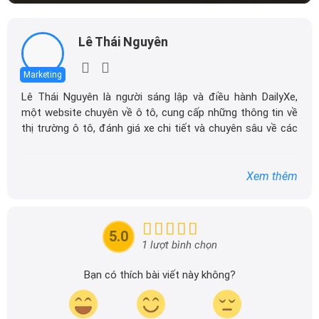
Lê Thái Nguyên
Marketing
Lê Thái Nguyên là người sáng lập và điều hành DailyXe,
một website chuyên về ô tô, cung cấp những thông tin về
thị trường ô tô, đánh giá xe chi tiết và chuyên sâu về các
dòng xe ô tô.
Với niềm đam mê mãnh liệt với xe hơi, Tôi đã xây dựng
Xem thêm
DailyXe trở thành một trong những địa chỉ tin cậy hàng
đầu cho những người yêu thích ô tô tại Việt Nam. Hãy
theo dõi tôi để cập nhật thông tin về thị trường ô tô
nhanh nhất.
5.0
1 lượt bình chọn
Bạn có thích bài viết này không?