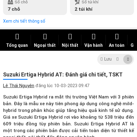
Số chỗ
Số túi khí
7 chỗ
2 túi khí
Xem chi tiết thông số
Tổng quan
Ngoại thất
Nội thất
Vận hành
An toàn
Giá
Lưu
Suzuki Ertiga Hybrid AT: Đánh giá chi tiết, TSKT
Lê Thái Nguyên
đăng lúc
10-03-2023 09:47
Suzuki Ertiga Hybrid ra mắt thị trường Việt Nam với 3 phiên
bản. Đây là mẫu xe này tiên phong áp dụng công nghệ mild-
hybrid trong phân khúc giúp tăng hiệu quả kinh tế sử dụng.
Giá xe Suzuki Ertiga Hybrid
rơi vào khoảng từ 538 triệu đến
609 triệu đồng tùy phiên bản. Suzuki Ertiga Hybrid AT là
một trong các phiên bản được cải tiến toàn diện từ thiết kế