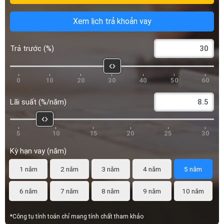
Xem lịch trả khoản vay
Trả trước (%)
0
10
20
30
40
50
60
Lãi suất (%/năm)
5
10
15
20
25
30
Kỳ hạn vay (năm)
1 năm
2 năm
3 năm
4 năm
5 năm
6 năm
7 năm
8 năm
9 năm
10 năm
*Công tụ tính toán chỉ mang tính chất tham khảo