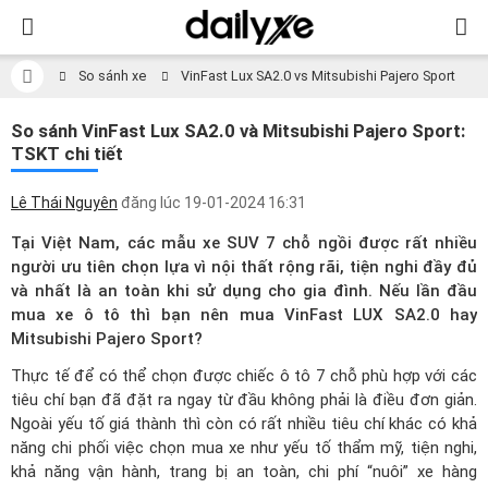
So sánh xe
VinFast Lux SA2.0 vs Mitsubishi Pajero Sport
So sánh VinFast Lux SA2.0 và Mitsubishi Pajero Sport:
TSKT chi tiết
Lê Thái Nguyên
đăng lúc
19-01-2024 16:31
Tại Việt Nam, các mẫu xe SUV 7 chỗ ngồi được rất nhiều
người ưu tiên chọn lựa vì nội thất rộng rãi, tiện nghi đầy đủ
và nhất là an toàn khi sử dụng cho gia đình. Nếu lần đầu
mua xe ô tô thì bạn nên mua VinFast LUX SA2.0 hay
Mitsubishi Pajero Sport?
Thực tế để có thể chọn được chiếc ô tô 7 chỗ phù hợp với các
tiêu chí bạn đã đặt ra ngay từ đầu không phải là điều đơn giản.
Ngoài yếu tố giá thành thì còn có rất nhiều tiêu chí khác có khả
năng chi phối việc chọn mua xe như yếu tố thẩm mỹ, tiện nghi,
khả năng vận hành, trang bị an toàn, chi phí “nuôi” xe hàng