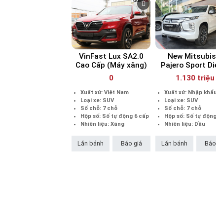
chữ V này cũng là ký tự đầu tiên trong tên nước Việt Nam. Do
đó, đây được xem là hướng sáng tạo thiết kế rất thông minh
trong việc lấy lòng người dùng, đồng thời khơi gợi niềm tự hào
dân tộc.
VinFast Lux SA2.0
New Mitsubish
Cao Cấp (Máy xăng)
Pajero Sport Die
4x2 AT (Máy dầ
0
1.130 triệu
Xuất xứ: Việt Nam
Xuất xứ: Nhập khẩu
Loại xe: SUV
Loại xe: SUV
Số chỗ: 7 chỗ
Số chỗ: 7 chỗ
Hộp số: Số tự động 6 cấp
Hộp số: Số tự động 
Nhiên liệu: Xăng
Nhiên liệu: Dầu
Lăn bánh
Báo giá
Lăn bánh
Báo g
Đầu xe thiết kế Lux SA2.0 sang trọng
Trong khi đó, Pajero Sport có thiết kế vững chải được xem là
điểm cộng rất lớn do vận dụng triết lý Dynamic Shield với các
đường nét góc cạnh và cá tính, giúp đại diện tới từ nhà