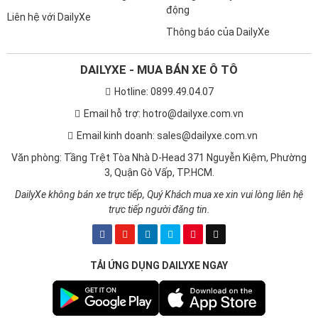
động
Liên hệ với DailyXe
Thông báo của DailyXe
DAILYXE - MUA BÁN XE Ô TÔ
Hotline: 0899.49.04.07
Email hỗ trợ: hotro@dailyxe.com.vn
Email kinh doanh: sales@dailyxe.com.vn
Đuôi xe thiết kế Lux SA2.0 sang trọng
Văn phòng: Tầng Trệt Tòa Nhà D-Head 371 Nguyễn Kiệm, Phường
3, Quận Gò Vấp, TP.HCM.
Trong khi đó,
Pajero Sport
có đuôi xe ấn riêng với trang bị cụm
DailyXe không bán xe trực tiếp, Quý Khách mua xe xin vui lòng liên hệ
đèn hậu trải dọc và ôm sát hai bên thân xe cùng với cửa sau
trực tiếp người đăng tin.
thiết kế mở rộng tối đa. Điểm hạn chế trên Pajero đó là không
được trang bị tiêu chuẩn đuôi lướt gió nên vô hình chung làm
cho mẫu xe này thiếu đi yếu tố thể thao. Chi tiết này nằm trong
gói phụ kiện chính hãng gồm ốp cản trước/sau cùng với đuôi
TẢI ỨNG DỤNG DAILYXE NGAY
lướt gió khi mua Pajero Sport.