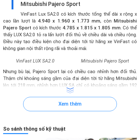
1
Mitsubishi Pajero Sport
VinFast Lux SA2.0
có kích thước tổng thể dài x rộng x
cao lần lượt là
4.940 x 1.960 x 1.773 mm
, còn
Mitsubishi
Pajero Sport
có kích thước
4.785 x 1.815 x 1.805 mm
. Có thể
thấy LUX SA2.0 tỏ ra lấn lướt đối thủ về chiều dài và chiều rộng.
Điều này tạo điều kiện cho đại diện tới từ hãng xe VinFast có
không gian nội thất rộng rãi và thoải mái.
VinFast LUX SA2.0
Mitsubishi Pajero Sport
Nhưng bù lại, Pajero Sport lại có chiều cao nhỉnh hơn đối thủ.
Thậm chí khoảng sáng gầm của đại diện tời từ hãng Mitsubishi
lên tới 218 mm, nhỉnh hơn LUX SA chỉ có khoảng sáng gầm 192
mm. Bởi vậy, Pajero có khả năng lội nước tốt hơn, tự tin di
chuyển dưới trời mưa hoặc chinh phục những cung đường gồ
Xem thêm
ghề hiệu quả mà không phải lo lắng bất kỳ ảnh hưởng nào.
VinFast LUX SA2.0 sở hữu thiết kế đầu xe vô cùng ấn tượng với
logo chữ V và F kết hợp. Thiết kế chữ V kép đặt chính giữa được
So sánh thông số kỹ thuật
xem là biểu tượng của hãng xe VinFast đồng thời còn là đại diện
cho tập đoàn VinGroup với tham vọng "Vươn lên". Bên cạnh đó,