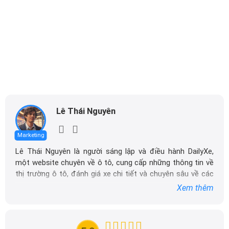
Lê Thái Nguyên
Marketing
Lê Thái Nguyên là người sáng lập và điều hành DailyXe,
một website chuyên về ô tô, cung cấp những thông tin về
thị trường ô tô, đánh giá xe chi tiết và chuyên sâu về các
dòng xe ô tô.
Xem thêm
Với niềm đam mê mãnh liệt với xe hơi, Tôi đã xây dựng
DailyXe trở thành một trong những địa chỉ tin cậy hàng
đầu cho những người yêu thích ô tô tại Việt Nam. Hãy