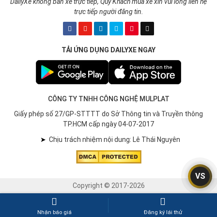
DailyXe không bán xe trực tiếp, Quý Khách mua xe xin vui lòng liên hệ
trực tiếp người đăng tin.
TẢI ỨNG DỤNG DAILYXE NGAY
CÔNG TY TNHH CÔNG NGHỆ MULPLAT
Giấy phép số 27/GP-STTTT do Sở Thông tin và Truyền thông
TP.HCM cấp ngày 04-07-2017
➤
Chịu trách nhiệm nội dung: Lê Thái Nguyên
VS
Copyright © 2017-2026
Nhận báo giá
Đăng ký lái thử