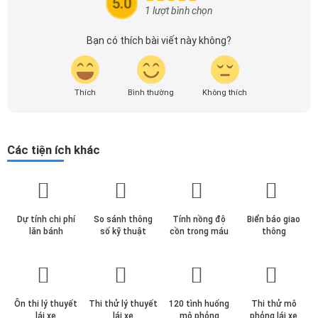
5.0
theo dõi tôi để cập nhật thông tin về thị trường ô tô
1 lượt bình chọn
nhanh nhất.
Bạn có thích bài viết này không?
Thích
Bình thường
Không thích
Các tiện ích khác
Dự tính chi phí
So sánh thông
Tính nồng độ
Biển báo giao
lăn bánh
số kỹ thuật
cồn trong máu
thông
Ôn thi lý thuyết
Thi thử lý thuyết
120 tình huống
Thi thử mô
lái xe
lái xe
mô phỏng
phỏng lái xe