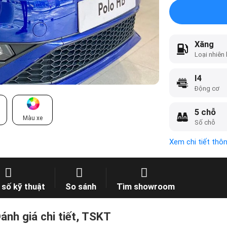
Xăng
Loại nhiên 
I4
Động cơ
5 chỗ
Màu xe
Số chỗ
Xem chi tiết thô
số kỹ thuật
So sánh
Tìm showroom
nh giá chi tiết, TSKT