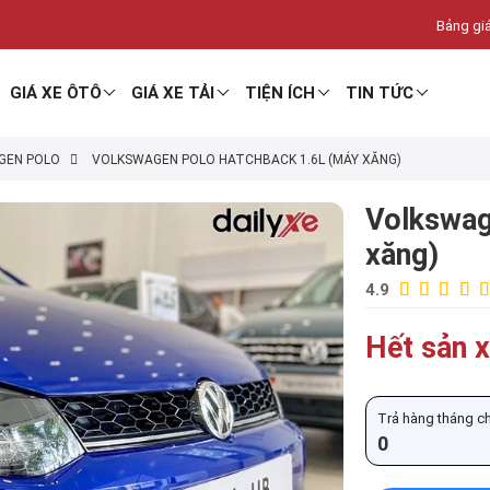
Bảng giá
GIÁ XE ÔTÔ
GIÁ XE TẢI
TIỆN ÍCH
TIN TỨC
GEN POLO
VOLKSWAGEN POLO HATCHBACK 1.6L (MÁY XĂNG)
Volkswag
xăng)
4.9
Hết sản x
Trả hàng tháng chỉ
0