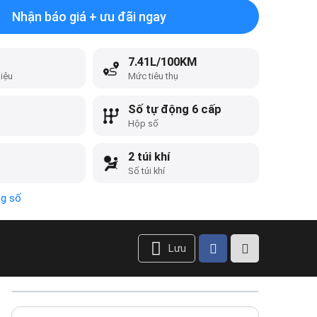
Nhận báo giá + ưu đãi ngay
7.41L/100KM
liệu
Mức tiêu thụ
Số tự động 6 cấp
Hộp số
2 túi khí
Số túi khí
ng số
Lưu