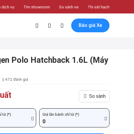
 dịch vụ
Tìm showroom
So sánh xe
Thi sát hạch
Báo giá Xe
en Polo Hatchback 1.6L (Máy
|
472 đánh giá
uất
So sánh
 từ (*)
Giá lăn bánh chỉ từ (*)
0