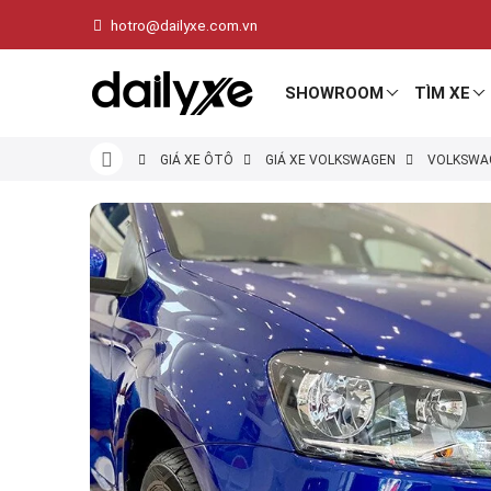
hotro@dailyxe.com.vn
SHOWROOM
TÌM XE
GIÁ XE ÔTÔ
GIÁ XE VOLKSWAGEN
VOLKSWA