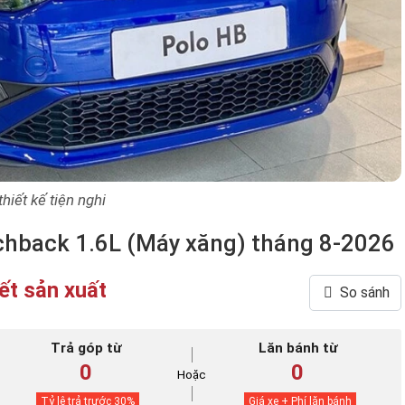
thiết kế tiện nghi
chback 1.6L (Máy xăng) tháng 8-2026
ết sản xuất
So sánh
Trả góp từ
Lăn bánh từ
0
0
Hoặc
Tỷ lệ trả trước
30
%
Giá xe + Phí lăn bánh