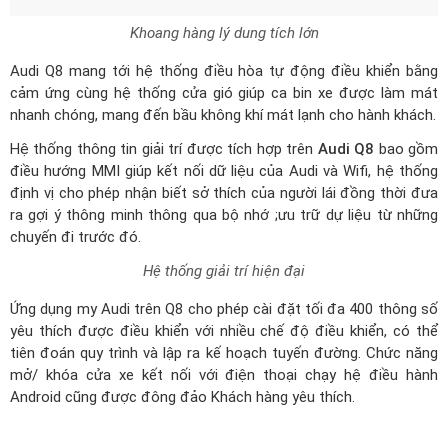
cảm ứng cùng hệ thống cửa gió giúp ca bin xe được làm mát
nhanh chóng, mang đến bầu không khí mát lạnh cho hành khách.
Hệ thống thông tin giải trí được tích hợp trên
Audi Q8
bao gồm
điều hướng MMI giúp kết nối dữ liệu của Audi và Wifi, hệ thống
định vị cho phép nhận biết sở thích của người lái đồng thời đưa
ra gợi ý thông minh thông qua bộ nhớ ;ưu trữ dự liệu từ những
chuyến đi trước đó.
Hệ thống giải trí hiện đại
Ứng dụng my Audi trên Q8 cho phép cài đặt tối đa 400 thông số
yêu thích được điều khiển với nhiều chế độ điều khiển, có thể
tiên đoán quy trình và lập ra kế hoạch tuyến đường. Chức năng
mở/ khóa cửa xe kết nối với điện thoại chạy hệ điều hành
Android cũng được đông đảo Khách hàng yêu thích.
Vận hành
Audi Q8
mới có khả năng vận hành được ví như một “hệ gen
quý” được nghiên cứu và phát triển trên nền tảng “tế bào” MLB