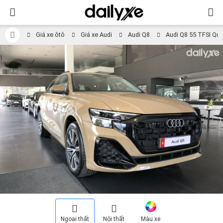
Giá xe ôtô
Giá xe Audi
Audi Q8
Audi Q8 55 TFSI Qua
Ngoại thất
Nội thất
Màu xe