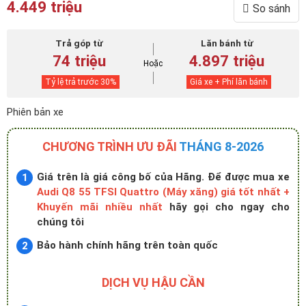
4.449 triệu
So sánh
Trả góp từ
Lăn bánh từ
74 triệu
4.897 triệu
Hoặc
Tỷ lệ trả trước
30
%
Giá xe + Phí lăn bánh
Phiên bản xe
CHƯƠNG TRÌNH ƯU ĐÃI
THÁNG 8-2026
Giá trên là giá công bố của Hãng. Để được mua xe
Audi Q8 55 TFSI Quattro (Máy xăng) giá tốt nhất +
Khuyến mãi nhiều nhất
hãy gọi cho ngay cho
chúng tôi
Bảo hành chính hãng trên toàn quốc
DỊCH VỤ HẬU CẦN