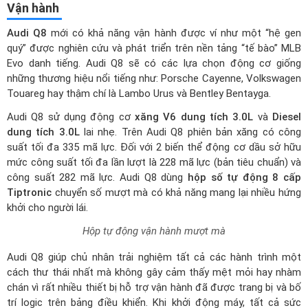
Evo danh tiếng. Audi Q8 sẽ có các lựa chọn động cơ giống
những thương hiệu nổi tiếng như: Porsche Cayenne, Volkswagen
Touareg hay thậm chí là Lambo Urus và Bentley Bentayga.
Audi Q8 sử dụng động cơ
xăng V6 dung tích 3.0L
và
Diesel
dung tích 3.0L
lai nhẹ. Trên Audi Q8 phiên bản xăng có công
suất tối đa 335 mã lực. Đối với 2 biến thể động cơ dầu sở hữu
mức công suất tối đa lần lượt là 228 mã lực (bản tiêu chuẩn) và
công suất 282 mã lực. Audi Q8 dùng
hộp số tự động 8 cấp
Tiptronic
chuyển số mượt mà có khả năng mang lại nhiều hứng
khởi cho người lái.
Hộp tự động vận hành mượt mà
Audi Q8 giúp chủ nhân trải nghiệm tất cả các hành trình một
cách thư thái nhất mà không gây cảm thấy mệt mỏi hay nhàm
chán vì rất nhiều thiết bị hỗ trợ vận hành đã được trang bị và bố
trí logic trên bảng điều khiển. Khi khởi động máy, tất cả sức
mạnh sẽ nằm hoàn toàn trong tay người lái.
Audi Q8 sử dụng hệ thống treo dạng khí thích ứng giảm xóc
mang đến cảm giác lái đằm và giúp tăng sự êm ái cho khoang