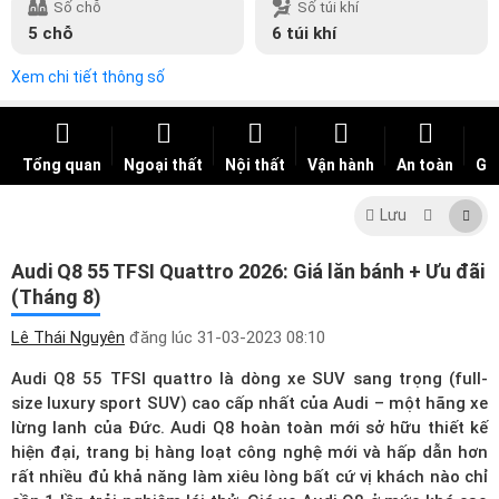
Số chỗ
Số túi khí
5 chỗ
6 túi khí
Xem chi tiết thông số
Tổng quan
Ngoại thất
Nội thất
Vận hành
An toàn
Giá
Lưu
Audi Q8 55 TFSI Quattro 2026: Giá lăn bánh + Ưu đãi
(Tháng 8)
Lê Thái Nguyên
đăng lúc
31-03-2023 08:10
Audi Q8 55 TFSI quattro là dòng xe SUV sang trọng (full-
size luxury sport SUV) cao cấp nhất của Audi – một hãng xe
lừng lanh của Đức.
Audi Q8
hoàn toàn mới sở hữu thiết kế
hiện đại, trang bị hàng loạt công nghệ mới và hấp dẫn hơn
rất nhiều đủ khả năng làm xiêu lòng bất cứ vị khách nào chỉ