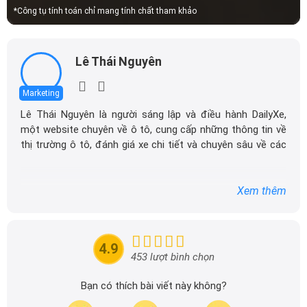
Lê Thái Nguyên
Marketing
Lê Thái Nguyên là người sáng lập và điều hành DailyXe,
một website chuyên về ô tô, cung cấp những thông tin về
thị trường ô tô, đánh giá xe chi tiết và chuyên sâu về các
dòng xe ô tô.
Với niềm đam mê mãnh liệt với xe hơi, Tôi đã xây dựng
Xem thêm
DailyXe trở thành một trong những địa chỉ tin cậy hàng
đầu cho những người yêu thích ô tô tại Việt Nam. Hãy
theo dõi tôi để cập nhật thông tin về thị trường ô tô
nhanh nhất.
4.9
453 lượt bình chọn
Bạn có thích bài viết này không?
Thích
Bình thường
Không thích