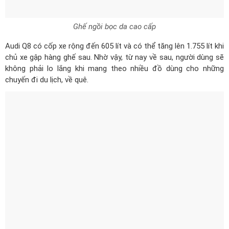
Audi Q8 có cốp xe rộng đến 605 lít và có thể tăng lên 1.755 lít khi
chủ xe gập hàng ghế sau. Nhờ vậy, từ nay về sau, người dùng sẽ
không phải lo lắng khi mang theo nhiều đồ dùng cho những
chuyến đi du lịch, về quê.
Khoang hàng lý dung tích lớn
Audi Q8 mang tới hệ thống điều hòa tự động điều khiển bằng