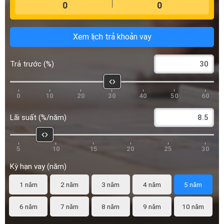
Trả trước (%)
0
10
20
30
40
50
60
Lãi suất (%/năm)
5
10
15
20
25
30
Kỳ hạn vay (năm)
1 năm
2 năm
3 năm
4 năm
5 năm
6 năm
7 năm
8 năm
9 năm
10 năm
*Công tụ tính toán chỉ mang tính chất tham khảo