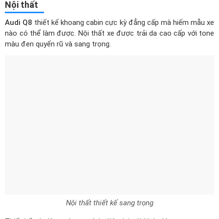
Audi Q8
thiết kế khoang cabin cực kỳ đẳng cấp mà hiếm mẫu xe
nào có thể làm được. Nội thất xe được trải da cao cấp với tone
màu đen quyến rũ và sang trọng.
Nội thất thiết kế sang trọng
Thiết kế táp lô xe được cách điệu lại với hình dáng sang trọng
nhờ được phủ da trên bề mặt, các nút điều khiển đã được thay
thế bằng sự xuất hiện của màn hình cảm ứng hiện đại. Trang bị
vô lăng của Audi Q8 loại 3 chấu bọc da tích hợp nhiều nút bấm