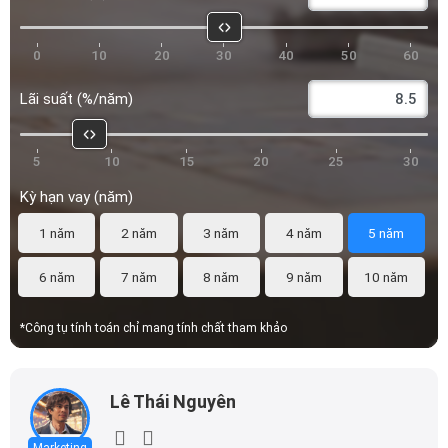
0
10
20
30
40
50
60
Lãi suất (%/năm)
5
10
15
20
25
30
Kỳ hạn vay (năm)
1 năm
2 năm
3 năm
4 năm
5 năm
6 năm
7 năm
8 năm
9 năm
10 năm
*Công tụ tính toán chỉ mang tính chất tham khảo
Lê Thái Nguyên