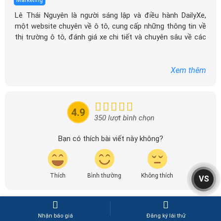
Marketing
Lê Thái Nguyên là người sáng lập và điều hành DailyXe,
một website chuyên về ô tô, cung cấp những thông tin về
thị trường ô tô, đánh giá xe chi tiết và chuyên sâu về các
dòng xe ô tô.
Với niềm đam mê mãnh liệt với xe hơi, Tôi đã xây dựng
Xem thêm
DailyXe trở thành một trong những địa chỉ tin cậy hàng
đầu cho những người yêu thích ô tô tại Việt Nam. Hãy
theo dõi tôi để cập nhật thông tin về thị trường ô tô
nhanh nhất.
4.9
350 lượt bình chọn
Bạn có thích bài viết này không?
Thích
Bình thường
Không thích
VS
Nhận báo giá
Đăng ký lái thử