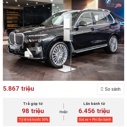
5.867 triệu
So sánh
Trả góp từ
Lăn bánh từ
98 triệu
6.456 triệu
Hoặc
Tỷ lệ trả trước
30
%
Giá xe + Phí lăn bánh