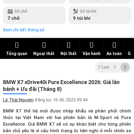
Số chỗ
Số túi khí
7 chỗ
9 túi khí
Xem chi tiết thông số
Tổng quan
Ngoại thất
Nội thất
Vận hành
An toàn
Giá
Lưu
BMW X7 xDrive40i Pure Excellence 2026: Giá lăn
bánh + Ưu đãi (Tháng 8)
Lê Thái Nguyên
đăng lúc
16-06-2023 09:44
BMW X7 thế hệ mới được nhập khẩu và phân phối chính
thức tại Việt Nam với hai phiên bản là M-Sport và Pure
Excellence.
Giá BMW X7
sẽ có sự khác biệt cho từng phiên
bản chủ yếu là vì cấu hình trang bị tiện nghi ở mỗi chiếc xe