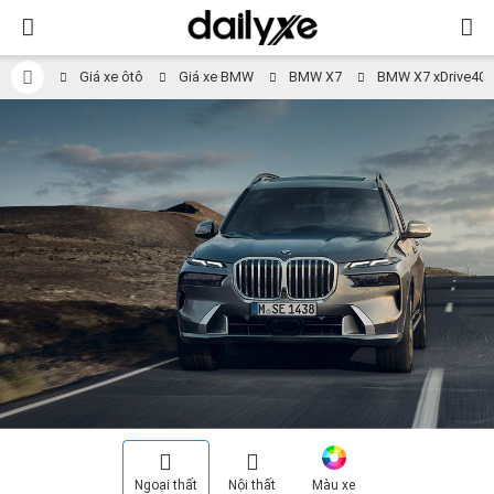
Giá xe ôtô
Giá xe BMW
BMW X7
BMW X7 xDrive40i 
Ngoại thất
Nội thất
Màu xe