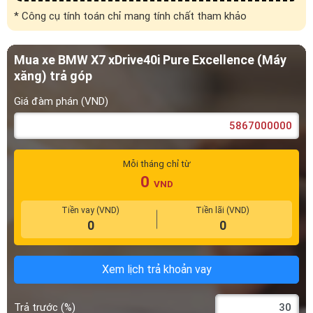
* Công cụ tính toán chỉ mang tính chất tham khảo
Mua xe BMW X7 xDrive40i Pure Excellence (Máy
xăng) trả góp
Giá đàm phán (VND)
Mỗi tháng chỉ từ
0
VND
Tiền vay (VND)
Tiền lãi (VND)
0
0
Xem lịch trả khoản vay
Trả trước (%)